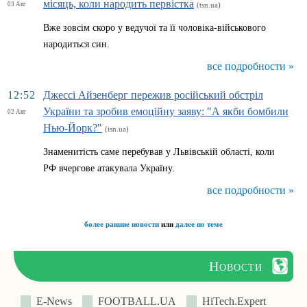
місяць, коли народить первістка
03 Авг
(tsn.ua)
Вже зовсім скоро у ведучої та її чоловіка-військового
народиться син.
все подробности »
12:52
Джессі Айзенберг пережив російський обстріл
України та зробив емоційну заяву: "А якби бомбили
02 Авг
Нью-Йорк?"
(tsn.ua)
Знаменитість саме перебував у Львівській області, коли
РФ вчергове атакувала Україну.
все подробности »
более ранние новости
или
далее по теме
Новости
E-News
FOOTBALL.UA
HiTech.Expert