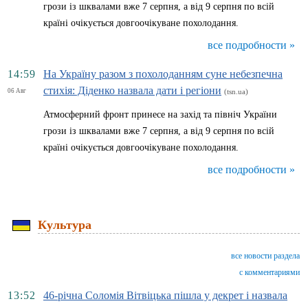
грози із шквалами вже 7 серпня, а від 9 серпня по всій
країні очікується довгоочікуване похолодання.
все подробности »
14:59
На Україну разом з похолоданням суне небезпечна
стихія: Діденко назвала дати і регіони
06 Авг
(tsn.ua)
Атмосферний фронт принесе на захід та північ України
грози із шквалами вже 7 серпня, а від 9 серпня по всій
країні очікується довгоочікуване похолодання.
все подробности »
Культура
все новости раздела
с комментариями
13:52
46-річна Соломія Вітвіцька пішла у декрет і назвала