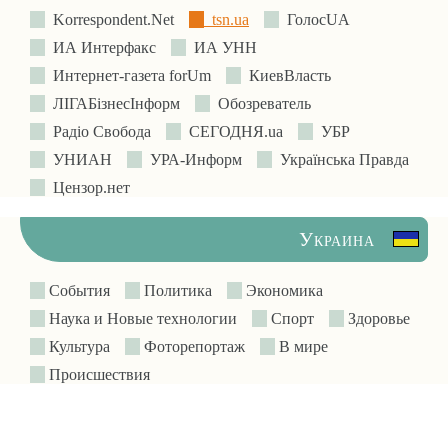
Korrespondent.Net
tsn.ua
ГолосUA
ИА Интерфакс
ИА УНН
Интернет-газета forUm
КиевВласть
ЛIГАБiзнесIнформ
Обозреватель
Радіо Свобода
СЕГОДНЯ.ua
УБР
УНИАН
УРА-Информ
Українська Правда
Цензор.нет
Украина
События
Политика
Экономика
Наука и Новые технологии
Спорт
Здоровье
Культура
Фоторепортаж
В мире
Происшествия