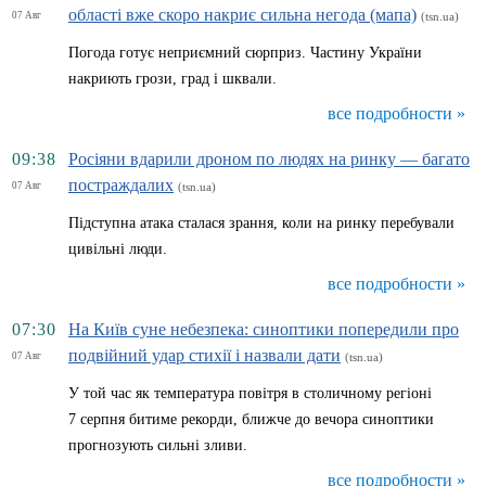
області вже скоро накриє сильна негода (мапа)
07 Авг
(tsn.ua)
Погода готує неприємний сюрприз. Частину України
накриють грози, град і шквали.
все подробности »
09:38
Росіяни вдарили дроном по людях на ринку — багато
постраждалих
07 Авг
(tsn.ua)
Підступна атака сталася зрання, коли на ринку перебували
цивільні люди.
все подробности »
07:30
На Київ суне небезпека: синоптики попередили про
подвійний удар стихії і назвали дати
07 Авг
(tsn.ua)
У той час як температура повітря в столичному регіоні
7 серпня битиме рекорди, ближче до вечора синоптики
прогнозують сильні зливи.
все подробности »