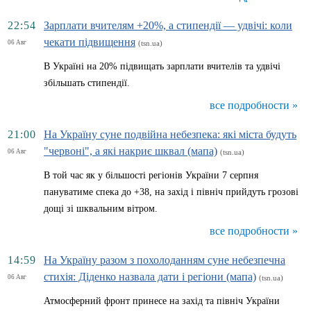
22:54
Зарплати вчителям +20%, а стипендії — удвічі: коли
чекати підвищення
06 Авг
(tsn.ua)
В Україні на 20% підвищать зарплати вчителів та удвічі
збільшать стипендії.
все подробности »
21:00
На Україну суне подвійна небезпека: які міста будуть
"червоні", а які накриє шквал (мапа)
06 Авг
(tsn.ua)
В той час як у більшості регіонів України 7 серпня
пануватиме спека до +38, на захід і північ прийдуть грозові
дощі зі шквальним вітром.
все подробности »
14:59
На Україну разом з похолоданням суне небезпечна
стихія: Діденко назвала дати і регіони (мапа)
06 Авг
(tsn.ua)
Атмосферний фронт принесе на захід та північ України