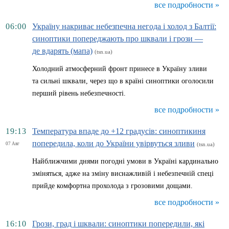
все подробности »
06:00
Україну накриває небезпечна негода і холод з Балтії:
синоптики попереджають про шквали і грози —
де вдарять (мапа)
(tsn.ua)
Холодний атмосферний фронт принесе в Україну зливи
та сильні шквали, через що в країні синоптики оголосили
перший рівень небезпечності.
все подробности »
19:13
Температура впаде до +12 градусів: синоптикиня
попередила, коли до України увірвуться зливи
07 Авг
(tsn.ua)
Найближчими днями погодні умови в Україні кардинально
зміняться, адже на зміну виснажливій і небезпечній спеці
прийде комфортна прохолода з грозовими дощами.
все подробности »
16:10
Грози, град і шквали: синоптики попередили, які