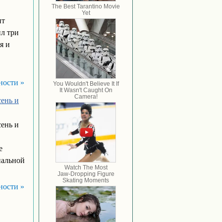
нт
л три
я и
ности »
сень и
сень и
е
иальной
ности »