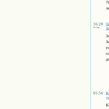
7
л
16:28
З
04 Авг
З
З
З
у
с
д
05:56
К
«
К