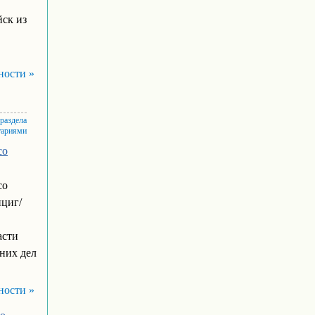
ск из
ности »
 раздела
тариями
со
со
пциг/
асти
них дел
ности »