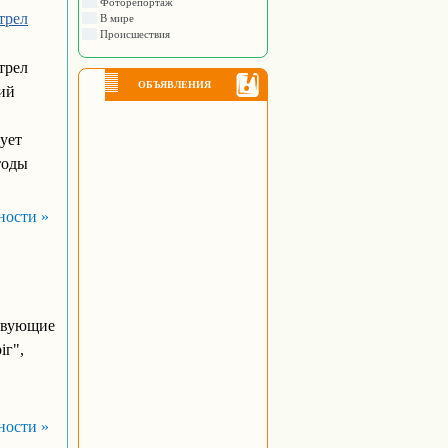
Фоторепортаж
трел
В мире
Происшествия
трел
ОБЪЯВЛЕНИЯ
ий
ует
тоды
ности »
твующие
іг",
ности »