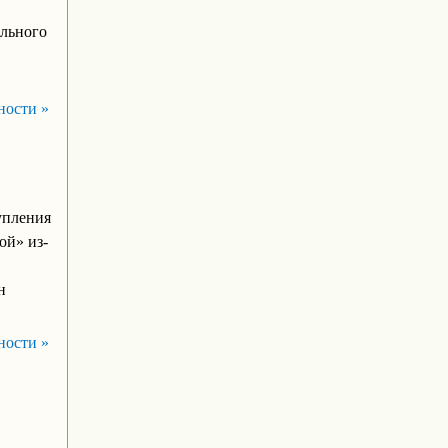
ельного
ности »
упления
ой» из-
н
ности »