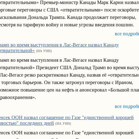
отвратительными» Премьер-министр Канады Марк Карни назвал
орговые переговоры с США «отвратительными» после оскорбит
ысказывания Дональда Трампа. Канада продолжает переговоры,
есмотря на тарифную войну и новые угрозы введения пошлин.
все подроб
рамп во время выступления в Лас-Вегасе назвал Канаду
отвратительной»
(ИА УНН)
рамп во время выступления в Лас-Вегасе назвал Канаду
отвратительной» Президент США Дональд Трамп во время выст
 Лас-Вегасе резко раскритиковал Канаду, назвав её «отвратительн
а торговых барьеров. Он также затронул переговоры с Ираном,
озможное повышение цен на нефть и анонсировал «Большой пла
дравоохранения».
все подроб
енсек ООН назвал соглашение по Газе "единственной хорошей
овостью" последних дней
(ИА УНН)
енсек ООН назвал соглашение по Газе "единственной хорошей