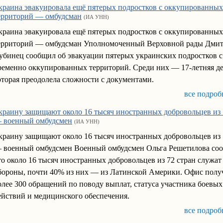
краина эвакуировала ещё пятерых подростков с оккупированных
ерриторий — омбудсман
(ИА УНН)
краина эвакуировала ещё пятерых подростков с оккупированных
ерриторий — омбудсман Уполномоченный Верховной рады Дми
убинец сообщил об эвакуации пятерых украинских подростков с
ременно оккупированных территорий. Среди них — 17-летняя д
оторая преодолела сложности с документами.
все подроб
краину защищают около 16 тысяч иностранных добровольцев из 
 военный омбудсмен
(ИА УНН)
краину защищают около 16 тысяч иностранных добровольцев из 
 военный омбудсмен Военный омбудсмен Ольга Решетилова со
то около 16 тысяч иностранных добровольцев из 72 стран служат
бороны, почти 40% из них — из Латинской Америки. Офис полу
олее 300 обращений по поводу выплат, статуса участника боевых
ействий и медицинского обеспечения.
все подроб