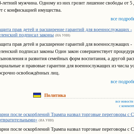
8-летний мужчина. Одному из них грозит лишение свободы от 5 
ет с конфискацией имущества.
все подроб
ащита прав детей и расширение гарантий для военнослужащих -
еленский подписал законы
(ИА УНН)
ащита прав детей и расширение гарантий для военнослужащих -
еленский подписал законы Один закон совершенствует процеду
сыновления и развития семейных форм воспитания, а другой ра
оциальные и правовые гарантии для военнослужащих из числа у
осрочно освобождённых лиц.
все подроб
Политика
все новости
с коммен
арни после оскорблений Трампа назвал торговые переговоры с
отвратительными»
(ИА УНН)
арни после оскорблений Трампа назвал торговые переговоры с