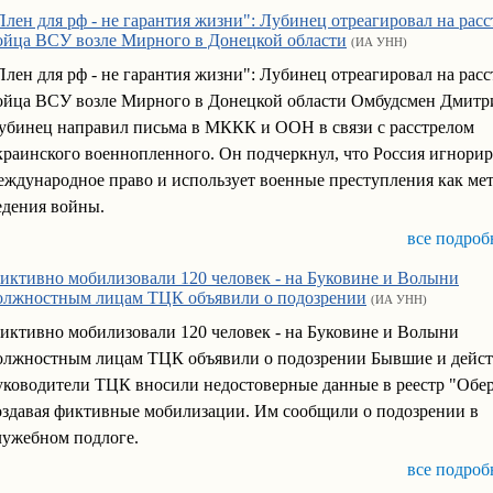
Плен для рф - не гарантия жизни": Лубинец отреагировал на расс
ойца ВСУ возле Мирного в Донецкой области
(ИА УНН)
Плен для рф - не гарантия жизни": Лубинец отреагировал на расс
ойца ВСУ возле Мирного в Донецкой области Омбудсмен Дмитр
убинец направил письма в МККК и ООН в связи с расстрелом
краинского военнопленного. Он подчеркнул, что Россия игнорир
еждународное право и использует военные преступления как ме
едения войны.
все подроб
иктивно мобилизовали 120 человек - на Буковине и Волыни
олжностным лицам ТЦК объявили о подозрении
(ИА УНН)
иктивно мобилизовали 120 человек - на Буковине и Волыни
олжностным лицам ТЦК объявили о подозрении Бывшие и дейс
уководители ТЦК вносили недостоверные данные в реестр "Обер
оздавая фиктивные мобилизации. Им сообщили о подозрении в
лужебном подлоге.
все подроб