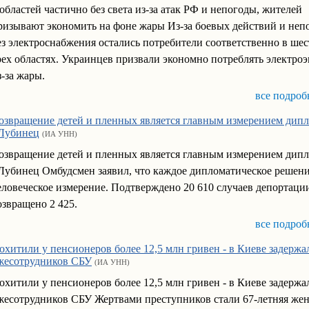
 областей частично без света из-за атак РФ и непогоды, жителей
ризывают экономить на фоне жары Из-за боевых действий и неп
ез электроснабжения остались потребители соответственно в шес
рех областях. Украинцев призвали экономно потреблять электро
з-за жары.
все подроб
озвращение детей и пленных является главным измерением дип
 Лубинец
(ИА УНН)
озвращение детей и пленных является главным измерением дип
 Лубинец Омбудсмен заявил, что каждое дипломатическое решен
еловеческое измерение. Подтверждено 20 610 случаев депортации
озвращено 2 425.
все подроб
охитили у пенсионеров более 12,5 млн гривен - в Киеве задержа
жесотрудников СБУ
(ИА УНН)
охитили у пенсионеров более 12,5 млн гривен - в Киеве задержа
жесотрудников СБУ Жертвами преступников стали 67-летняя же