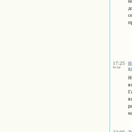
н
д
с
п
17:25
Н
06 Авг
в
Н
в
Г
в
р
н