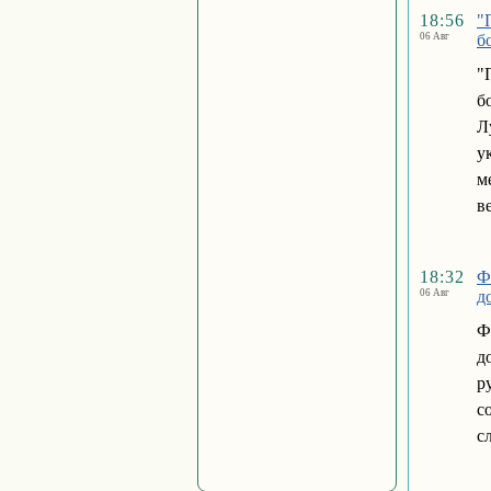
18:56
"
06 Авг
б
"
б
Л
у
м
в
18:32
Ф
06 Авг
д
Ф
д
р
с
с