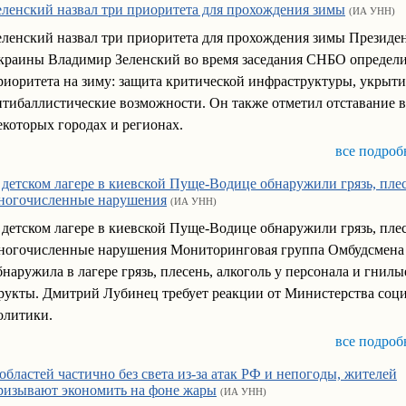
еленский назвал три приоритета для прохождения зимы
(ИА УНН)
еленский назвал три приоритета для прохождения зимы Президе
краины Владимир Зеленский во время заседания СНБО определи
риоритета на зиму: защита критической инфраструктуры, укрыти
нтибаллистические возможности. Он также отметил отставание в
екоторых городах и регионах.
все подроб
 детском лагере в киевской Пуще-Водице обнаружили грязь, пле
ногочисленные нарушения
(ИА УНН)
 детском лагере в киевской Пуще-Водице обнаружили грязь, пле
ногочисленные нарушения Мониторинговая группа Омбудсмена
бнаружила в лагере грязь, плесень, алкоголь у персонала и гнилы
рукты. Дмитрий Лубинец требует реакции от Министерства соц
олитики.
все подроб
 областей частично без света из-за атак РФ и непогоды, жителей
ризывают экономить на фоне жары
(ИА УНН)