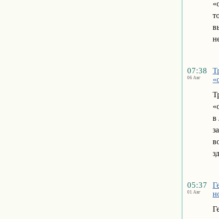
«
т
в
н
07:38
Т
06 Авг
«
Т
«
в
з
в
з
05:37
Г
01 Авг
н
Г