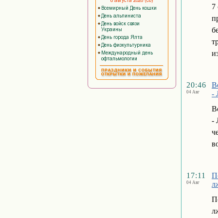
7
п
б
т
и
20:46
В
04 Авг
-
В
-
ч
в
17:11
П
04 Авг
л
П
л