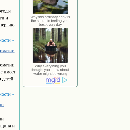
огоды
ти и
энергию
ности »
ломатии
ломатии
ие имеет
 детей,
ности »
ли
ли
нщина и