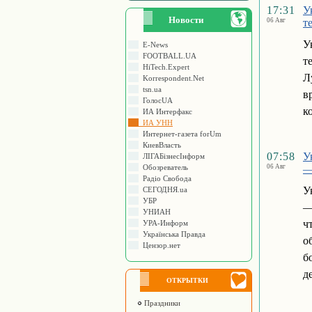
17:31
У
Новости
06 Авг
т
У
E-News
FOOTBALL.UA
т
HiTech.Expert
Л
Korrespondent.Net
tsn.ua
в
ГолосUA
к
ИА Интерфакс
ИА УНН
Интернет-газета forUm
КиевВласть
07:58
У
ЛIГАБiзнесIнформ
Обозреватель
06 Авг
—
Радіо Свобода
У
СЕГОДНЯ.ua
УБР
—
УНИАН
ч
УРА-Информ
Українська Правда
о
Цензор.нет
б
д
ОТКРЫТКИ
Праздники