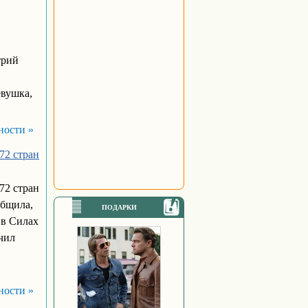
трий
евушка,
ности »
72 стран
72 стран
общила,
ПОДАРКИ
 в Силах
чил
ности »