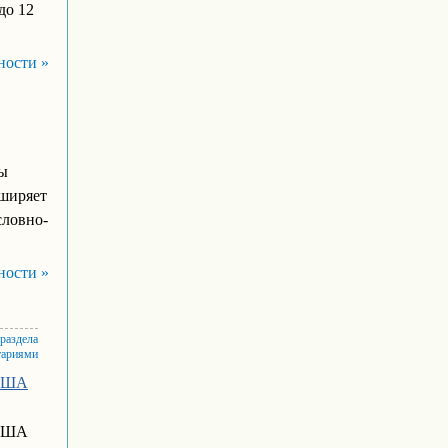
до 12
ности »
ры
сширяет
словно-
ности »
 раздела
тариями
 США
 США