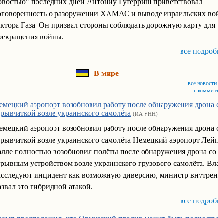
овостью" последних дней Антониу Гутерриш приветствовал
оговоренность о разоружении ХАМАС и выводе израильских вой
ектора Газа. Он призвал стороны соблюдать дорожную карту для
рекращения войны.
все подроб
В мире
все новости
с коммен
емецкий аэропорт возобновил работу после обнаружения дрона 
зрывчаткой возле украинского самолёта
(ИА УНН)
емецкий аэропорт возобновил работу после обнаружения дрона 
зрывчаткой возле украинского самолёта Немецкий аэропорт Лей
алле полностью возобновил полёты после обнаружения дрона со
зрывным устройством возле украинского грузового самолёта. Вл
асследуют инцидент как возможную диверсию, министр внутрен
азвал это гибридной атакой.
все подроб