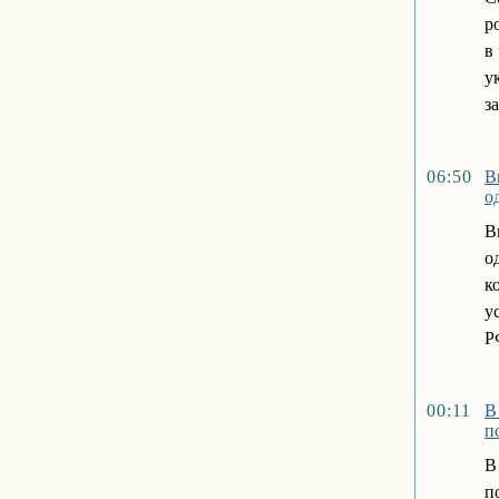
р
в
у
з
06:50
В
о
В
о
к
у
Р
00:11
В
п
В
п