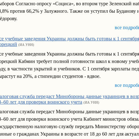
ыборов Согласно опросу «Социса», во втором туре Зеленский на
3,8% против 66,2% у Залужного. Также он уступил бы Буданову 
ёдорову.
все подроб
се учебные заведения Украины должны быть готовы к 1 сентября
орецкий
(ИА УНН)
се учебные заведения Украины должны быть готовы к 1 сентября
орецкий Кабмин требует полной готовности школ к новому уче
оду, в частности укрытий и учебников. С 1 сентября зарплаты пе
ырастут на 20%, а стипендии студентов - вдвое.
все подроб
алоговая служба передаст Минобороны данные украинцев в возр
8–60 лет для проверки воинского учета
(ИА УНН)
алоговая служба передаст Минобороны данные украинцев в возр
8–60 лет для проверки воинского учета Кабинет министров обяза
осударственную налоговую службу передать Министерству обор
анные о гражданах Украины в возрасте от 18 до 60 лет для актуа