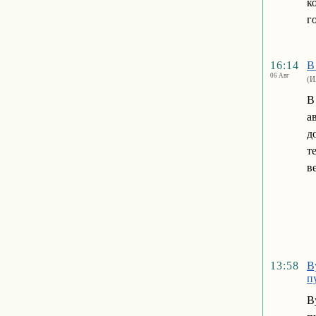
к
г
16:14
В
06 Авг
(И
В
а
д
т
в
13:58
В
п
В