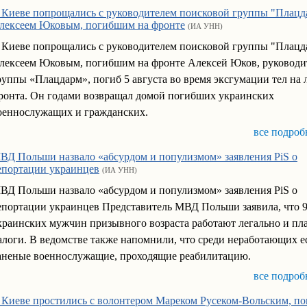
 Киеве попрощались с руководителем поисковой группы "Плацд
лексеем Юковым, погибшим на фронте
(ИА УНН)
 Киеве попрощались с руководителем поисковой группы "Плацд
лексеем Юковым, погибшим на фронте Алексей Юков, руководи
руппы «Плацдарм», погиб 5 августа во время эксгумации тел на
ронта. Он годами возвращал домой погибших украинских
оеннослужащих и гражданских.
все подроб
ВД Польши назвало «абсурдом и популизмом» заявления PiS о
епортации украинцев
(ИА УНН)
ВД Польши назвало «абсурдом и популизмом» заявления PiS о
епортации украинцев Представитель МВД Польши заявила, что 
краинских мужчин призывного возраста работают легально и пл
алоги. В ведомстве также напомнили, что среди неработающих е
аненые военнослужащие, проходящие реабилитацию.
все подроб
 Киеве простились с волонтером Мареком Русеком-Вольским, п