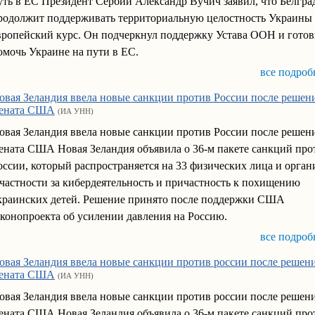
уть в ЕС Президент Сербии Александр Вучич заявил, что Белгра
родолжит поддерживать территориальную целостность Украины 
вропейский курс. Он подчеркнул поддержку Устава ООН и готов
омочь Украине на пути в ЕС.
все подроб
овая Зеландия ввела новые санкции против России после решен
ената США
(ИА УНН)
овая Зеландия ввела новые санкции против России после решен
ената США Новая Зеландия объявила о 36-м пакете санкций про
оссии, который распространяется на 33 физических лица и орган
 частности за кибердеятельность и причастность к похищению
краинских детей. Решение принято после поддержки США
аконопроекта об усилении давления на Россию.
все подроб
овая Зеландия ввела новые санкции против россии после решен
ената США
(ИА УНН)
овая Зеландия ввела новые санкции против россии после решен
ената США Новая Зеландия объявила о 36-м пакете санкций про