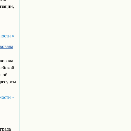
изации,
ности »
вовала
вовала
пейской
а об
 ресурсы
ности »
града