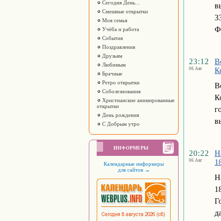
Сегодня День...
в
Смешные открытки
3
Моя семья
Ф
Учёба и работа
События
Поздравления
Друзьям
23:12
В
Любимым
06 Авг
К
Брачные
Ретро открытки
В
Соболезнования
К
Христианские анимированные
открытки
г
День рождения
в
С Добрым утро
ИНФОРМЕРЫ
20:22
Н
06 Авг
1
Календарные информеры
для сайтов
→
Н
1
Г
д