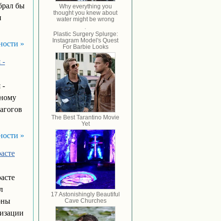
брал бы
и
ности »
 -
 -
бному
дагогов
ности »
асте
асте
л
оны
лизации