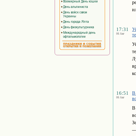
р
и
17:31
У
06 Авг
т
У
т
Л
в
к
16:51
В
06 Авг
в
В
в
З
—