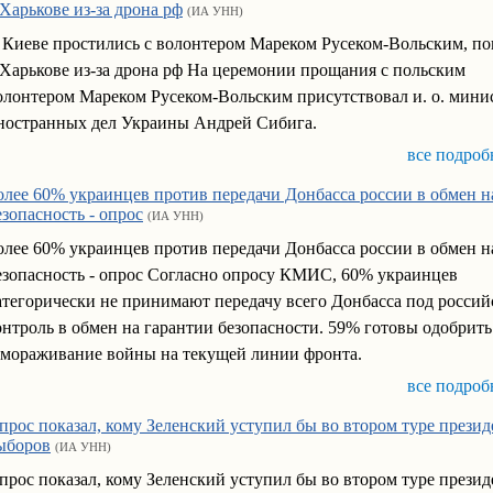
 Харькове из-за дрона рф
(ИА УНН)
 Киеве простились с волонтером Мареком Русеком-Вольским, п
 Харькове из-за дрона рф На церемонии прощания с польским
олонтером Мареком Русеком-Вольским присутствовал и. о. мини
ностранных дел Украины Андрей Сибига.
все подроб
олее 60% украинцев против передачи Донбасса россии в обмен н
езопасность - опрос
(ИА УНН)
олее 60% украинцев против передачи Донбасса россии в обмен н
езопасность - опрос Согласно опросу КМИС, 60% украинцев
атегорически не принимают передачу всего Донбасса под росси
онтроль в обмен на гарантии безопасности. 59% готовы одобрить
амораживание войны на текущей линии фронта.
все подроб
прос показал, кому Зеленский уступил бы во втором туре прези
ыборов
(ИА УНН)
прос показал, кому Зеленский уступил бы во втором туре прези