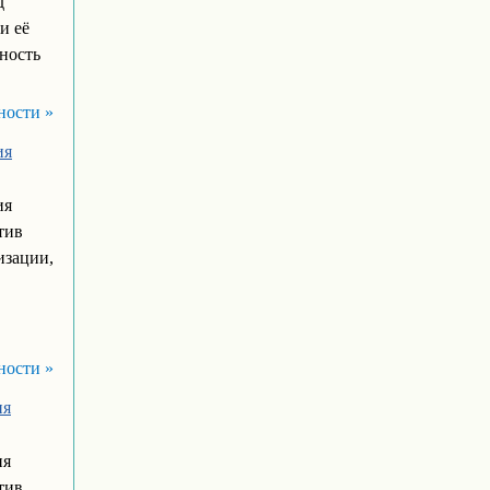
д
и её
ность
ности »
ия
ия
тив
изации,
ности »
ия
ия
тив