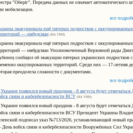
еестра "Оберіг". Передача данных не означает автоматического 
ли мобилизации.
все подроб
краина эвакуировала ещё пятерых подростков с оккупированных
ерриторий — омбудсман
(ИА УНН)
краина эвакуировала ещё пятерых подростков с оккупированных
ерриторий — омбудсман Уполномоченный Верховной рады Дми
убинец сообщил об эвакуации пятерых украинских подростков с
ременно оккупированных территорий. Среди них — 17-летняя д
оторая преодолела сложности с документами.
все подроб
 Украине появился новый праздник - 8 августа будет отмечаться 
ойск связи и кибербезопасности ВСУ
(ИА УНН)
 Украине появился новый праздник - 8 августа будет отмечаться 
ойск связи и кибербезопасности ВСУ Президент Украины Влади
еленский подписал указ №713/2026, устанавливающий новый пр
 День войск связи и кибербезопасности Вооружённых Сил Укра