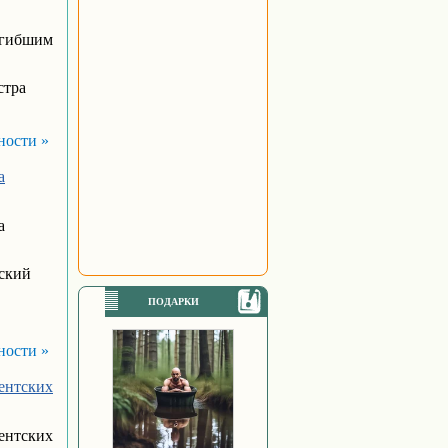
огибшим
стра
ности »
а
а
йский
ПОДАРКИ
ности »
дентских
дентских