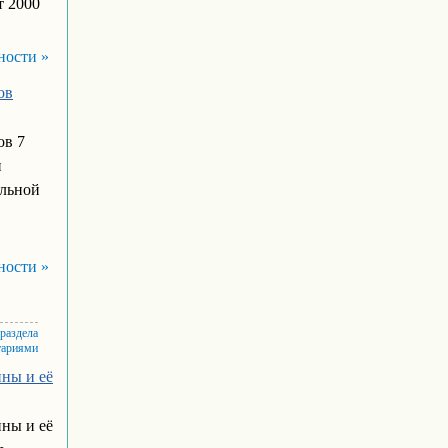
т 2000
ности »
ов
ов 7
и
альной
ности »
 раздела
тариями
ны и её
ны и её