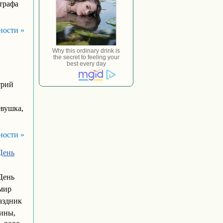
штрафа
ности »
трий
евушка,
ности »
День
День
мир
аздник
ины,