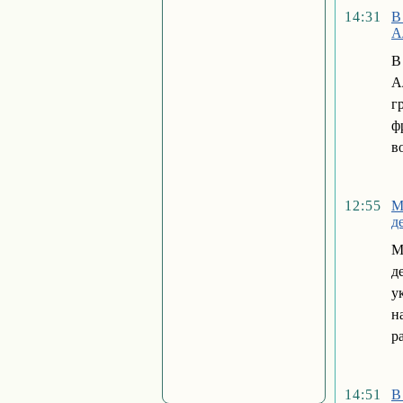
14:31
В
А
В
А
г
ф
в
12:55
М
д
М
д
у
н
р
14:51
В