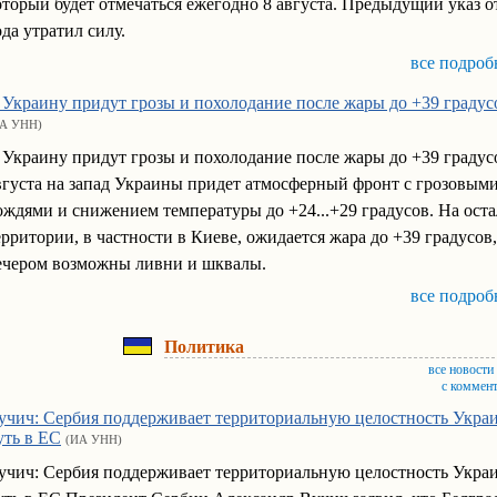
оторый будет отмечаться ежегодно 8 августа. Предыдущий указ о
ода утратил силу.
все подроб
 Украину придут грозы и похолодание после жары до +39 градус
А УНН)
 Украину придут грозы и похолодание после жары до +39 градус
вгуста на запад Украины придет атмосферный фронт с грозовым
ождями и снижением температуры до +24...+29 градусов. На ост
ерритории, в частности в Киеве, ожидается жара до +39 градусов,
ечером возможны ливни и шквалы.
все подроб
Политика
все новости
с коммен
учич: Сербия поддерживает территориальную целостность Украи
уть в ЕС
(ИА УНН)
учич: Сербия поддерживает территориальную целостность Украи