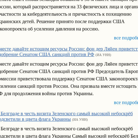
оссии, который распространяется на 33 физических лица и орган
 частности за кибердеятельность и причастность к похищению
краинских детей. Решение принято после поддержки США
аконопроекта об усилении давления на россию.
все подроб
месте давайте истощим ресурсы России: фон дер Ляйен приветст
добрение Сенатом США санкций против РФ
(ИА УНН)
месте давайте истощим ресурсы России: фон дер Ляйен приветст
добрение Сенатом США санкций против РФ Председатель Евро
омиссии приветствовала поддержку Сенатом США законопроект
силении санкций против России. Она призвала вместе истощить
Ф для продолжения войны против Украины.
все подроб
 Белграде в честь визита Зеленского самый высокий небоскрёб
одсветили в цвета флага Украины
(ИА УНН)
 Белграде в честь визита Зеленского самый высокий небоскрёб
одсветили в цвета флага Украины Самый высокий небоскрёб Бел