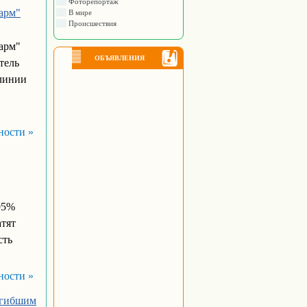
Фоторепортаж
арм"
В мире
Происшествия
арм"
ОБЪЯВЛЕНИЯ
тель
 линии
ности »
95%
атят
сть
ности »
огибшим