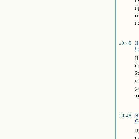
п
п
е
п
10:48
Н
С
Н
С
Р
в
у
з
10:48
Н
С
Н
С