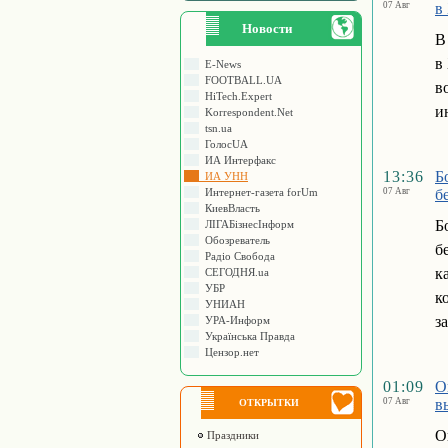
07 Авг
в
Новости
В
в
E-News
FOOTBALL.UA
в
HiTech.Expert
и
Korrespondent.Net
tsn.ua
ГолосUA
ИА Интерфакс
13:36
Б
ИА УНН
Интернет-газета forUm
07 Авг
б
КиевВласть
Б
ЛIГАБiзнесIнформ
Обозреватель
б
Радіо Свобода
к
СЕГОДНЯ.ua
УБР
к
УНИАН
з
УРА-Информ
Українська Правда
Цензор.нет
01:09
О
07 Авг
в
ОТКРЫТКИ
О
Праздники