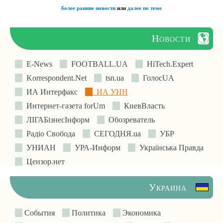
более ранние новости
или
далее по теме
Новости
E-News
FOOTBALL.UA
HiTech.Expert
Korrespondent.Net
tsn.ua
ГолосUA
ИА Интерфакс
ИА УНН
Интернет-газета forUm
КиевВласть
ЛIГАБiзнесIнформ
Обозреватель
Радіо Свобода
СЕГОДНЯ.ua
УБР
УНИАН
УРА-Информ
Українська Правда
Цензор.нет
Украина
События
Политика
Экономика