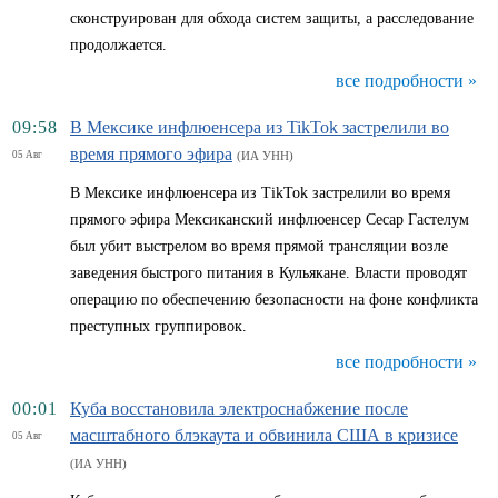
сконструирован для обхода систем защиты, а расследование
продолжается.
все подробности »
09:58
В Мексике инфлюенсера из TikTok застрелили во
время прямого эфира
05 Авг
(ИА УНН)
В Мексике инфлюенсера из TikTok застрелили во время
прямого эфира Мексиканский инфлюенсер Сесар Гастелум
был убит выстрелом во время прямой трансляции возле
заведения быстрого питания в Кульякане. Власти проводят
операцию по обеспечению безопасности на фоне конфликта
преступных группировок.
все подробности »
00:01
Куба восстановила электроснабжение после
масштабного блэкаута и обвинила США в кризисе
05 Авг
(ИА УНН)