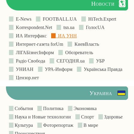
Новости
E-News
FOOTBALL.UA
HiTech.Expert
Korrespondent.Net
tsn.ua
ГолосUA
ИА Интерфакс
ИА УНН
Интернет-газета forUm
КиевВласть
ЛIГАБiзнесIнформ
Обозреватель
Радіо Свобода
СЕГОДНЯ.ua
УБР
УНИАН
УРА-Информ
Українська Правда
Цензор.нет
Украина
События
Политика
Экономика
Наука и Новые технологии
Спорт
Здоровье
Культура
Фоторепортаж
В мире
Происшествия