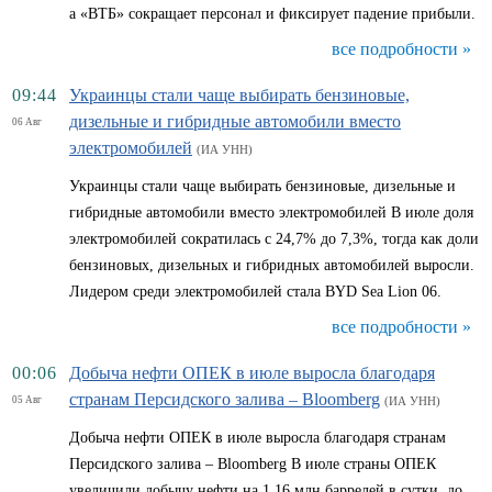
а «ВТБ» сокращает персонал и фиксирует падение прибыли.
все подробности »
09:44
Украинцы стали чаще выбирать бензиновые,
дизельные и гибридные автомобили вместо
06 Авг
электромобилей
(ИА УНН)
Украинцы стали чаще выбирать бензиновые, дизельные и
гибридные автомобили вместо электромобилей В июле доля
электромобилей сократилась с 24,7% до 7,3%, тогда как доли
бензиновых, дизельных и гибридных автомобилей выросли.
Лидером среди электромобилей стала BYD Sea Lion 06.
все подробности »
00:06
Добыча нефти ОПЕК в июле выросла благодаря
странам Персидского залива – Bloomberg
05 Авг
(ИА УНН)
Добыча нефти ОПЕК в июле выросла благодаря странам
Персидского залива – Bloomberg В июле страны ОПЕК
увеличили добычу нефти на 1,16 млн баррелей в сутки, до