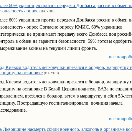
олее 60% украинцев против передачи Донбасса россии в обмен н
езопасность - опрос
(ИА УНН)
олее 60% украинцев против передачи Донбасса россии в обмен н
езопасность - опрос Согласно опросу КМИС, 60% украинцев
атегорически не принимают передачу всего Донбасса под росси
онтроль в обмен на гарантии безопасности. 59% готовы одобрить
амораживание войны на текущей линии фронта.
все подроб
од Киевом водитель легковушки врезался в бордюр, маршрутку 
енщину на остановке
(ИА УНН)
од Киевом водитель легковушки врезался в бордюр, маршрутку 
енщину на остановке В Белой Церкви водитель ВАЗа не справил
правлением, врезался в бордюр, затем в маршрутку и сбил 53-ле
енщину. Пострадавшую госпитализировали, полиция начала
асследование.
все подроб
а Львовщине насмерть сбили военного, алкоголь в организме во