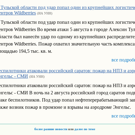
 Тульской области под удар попал один из крупнейших логистич
ентров Wildberries
(ИА УНН)
 Тульской области под удар попал один из крупнейших логистич
ентров Wildberries Во время атаки 5 августа в городе Алексин Ту
бласти был нанесён удар по одному из крупнейших распределит
ентров Wildberries. Пожар охватил значительную часть комплекса
лощадью 194,5 тыс. кв. м.
все подроб
еспилотники атаковали российский саратов: пожар на НПЗ и аэ
нгельс - СМИ
(ИА УНН)
еспилотники атаковали российский саратов: пожар на НПЗ и аэ
нгельс - СМИ В ночь на 2 августа российский город саратов под
таке беспилотников. Под удар попал нефтеперерабатывающий зав
акже возник пожар в промзоне и взрывы на аэродроме Энгельс.
все подроб
более ранние новости
или
далее по теме