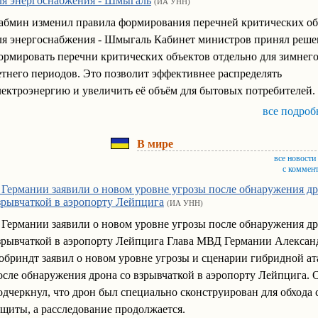
ля энергоснабжения - Шмыгаль
(ИА УНН)
абмин изменил правила формирования перечней критических об
ля энергоснабжения - Шмыгаль Кабинет министров принял реше
ормировать перечни критических объектов отдельно для зимнего
етнего периодов. Это позволит эффективнее распределять
лектроэнергию и увеличить её объём для бытовых потребителей.
все подроб
В мире
все новости
с коммен
 Германии заявили о новом уровне угрозы после обнаружения др
зрывчаткой в аэропорту Лейпцига
(ИА УНН)
 Германии заявили о новом уровне угрозы после обнаружения др
зрывчаткой в аэропорту Лейпцига Глава МВД Германии Алексан
обриндт заявил о новом уровне угрозы и сценарии гибридной ат
осле обнаружения дрона со взрывчаткой в аэропорту Лейпцига. 
одчеркнул, что дрон был специально сконструирован для обхода 
ащиты, а расследование продолжается.