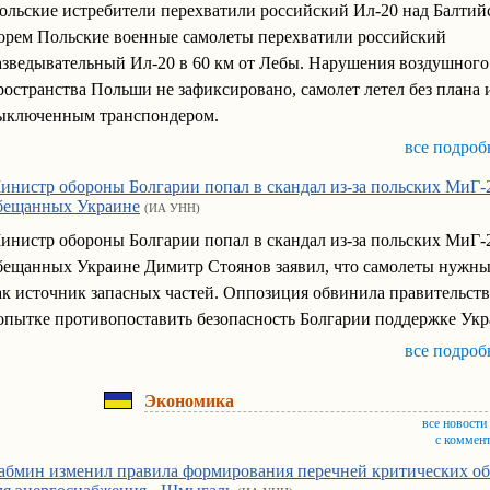
ольские истребители перехватили российский Ил-20 над Балти
орем Польские военные самолеты перехватили российский
азведывательный Ил-20 в 60 км от Лебы. Нарушения воздушного
ространства Польши не зафиксировано, самолет летел без плана 
ыключенным транспондером.
все подроб
инистр обороны Болгарии попал в скандал из-за польских МиГ-
бещанных Украине
(ИА УНН)
инистр обороны Болгарии попал в скандал из-за польских МиГ-
бещанных Украине Димитр Стоянов заявил, что самолеты нужн
ак источник запасных частей. Оппозиция обвинила правительств
опытке противопоставить безопасность Болгарии поддержке Ук
все подроб
Экономика
все новости
с коммен
абмин изменил правила формирования перечней критических об