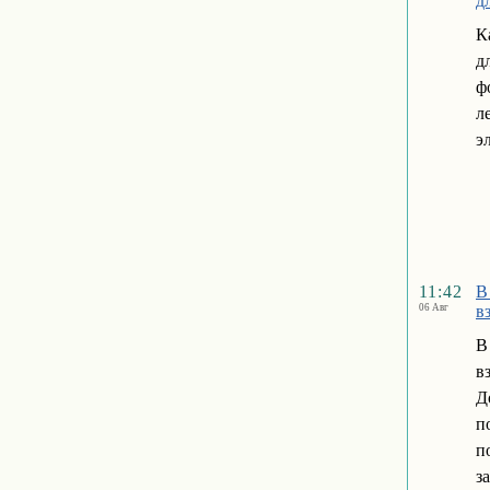
д
К
д
ф
л
э
11:42
В
06 Авг
в
В
в
Д
п
п
з