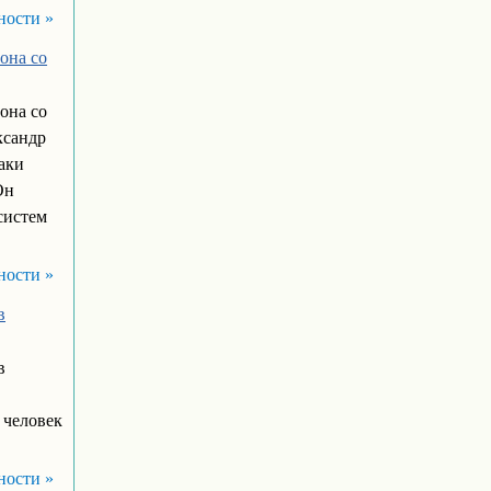
ности »
она со
она со
ксандр
аки
Он
систем
ности »
в
в
 человек
ности »