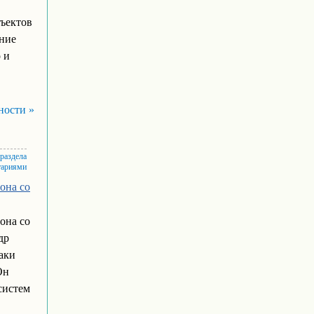
ъектов
ние
 и
ности »
 раздела
тариями
она со
она со
др
аки
Он
систем