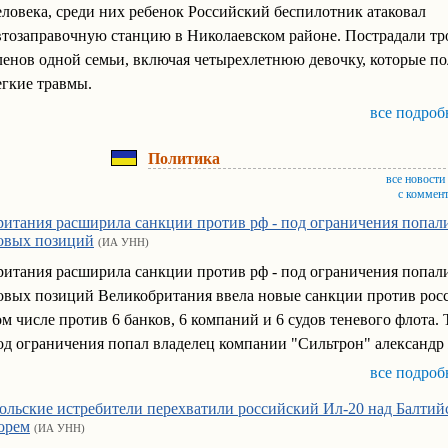
еловека, среди них ребенок Российский беспилотник атаковал
втозаправочную станцию в Николаевском районе. Пострадали тр
ленов одной семьи, включая четырехлетнюю девочку, которые п
егкие травмы.
все подроб
Политика
все новости
с коммен
ритания расширила санкции против рф - под ограничения попал
овых позиций
(ИА УНН)
ритания расширила санкции против рф - под ограничения попал
овых позиций Великобритания ввела новые санкции против росс
ом числе против 6 банков, 6 компаний и 6 судов теневого флота.
од ограничения попал владелец компании "Сильтрон" александр
все подроб
ольские истребители перехватили российский Ил-20 над Балти
орем
(ИА УНН)