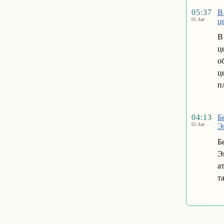
05:37
В
05 Авг
ц
В
ц
о
ц
п
04:13
Б
02 Авг
Э
Б
Э
а
т