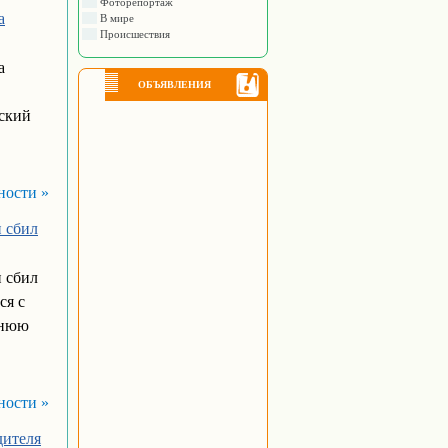
Фоторепортаж
а
В мире
Происшествия
а
ОБЪЯВЛЕНИЯ
йский
ности »
и сбил
и сбил
ся с
тнюю
ности »
дителя