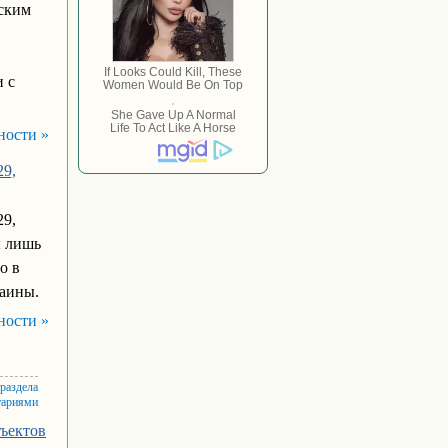
йским
и с
ности »
29,
29,
ы лишь
о в
раины.
ности »
 раздела
тариями
ъектов