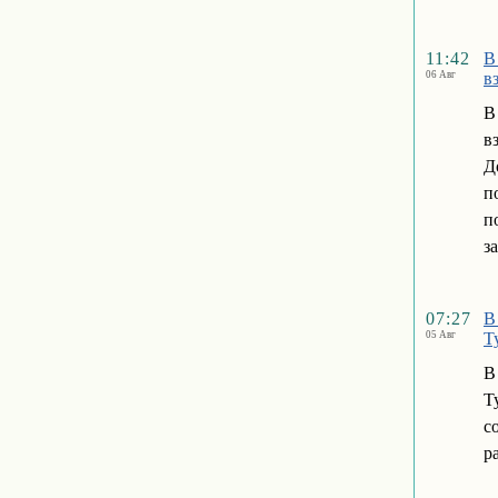
11:42
В
06 Авг
в
В
в
Д
п
п
з
07:27
В
05 Авг
Т
В
Т
с
р