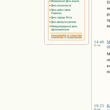
П
м
р
п
в
14:46
М
02 Авг
о
М
о
к
п
19:25
К
06 Авг