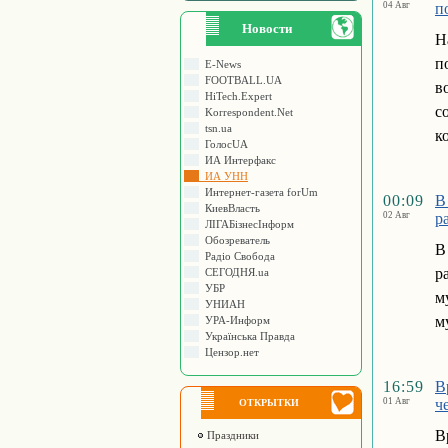
04 Авг
п
Новости
Н
п
E-News
FOOTBALL.UA
в
HiTech.Expert
с
Korrespondent.Net
tsn.ua
к
ГолосUA
ИА Интерфакс
ИА УНН
Интернет-газета forUm
00:09
В
КиевВласть
02 Авг
р
ЛIГАБiзнесIнформ
Обозреватель
В
Радіо Свобода
р
СЕГОДНЯ.ua
УБР
м
УНИАН
м
УРА-Информ
Українська Правда
Цензор.нет
16:59
В
01 Авг
ч
ОТКРЫТКИ
В
Праздники