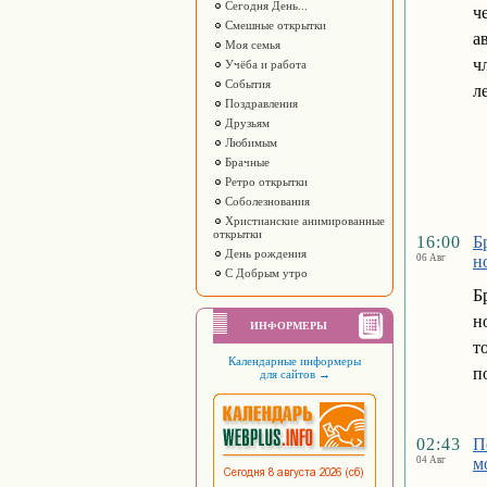
Сегодня День...
ч
Смешные открытки
а
Моя семья
ч
Учёба и работа
События
л
Поздравления
Друзьям
Любимым
Брачные
Ретро открытки
Соболезнования
Христианские анимированные
открытки
16:00
Б
День рождения
06 Авг
н
С Добрым утро
Б
н
ИНФОРМЕРЫ
т
Календарные информеры
п
для сайтов
→
02:43
П
04 Авг
м