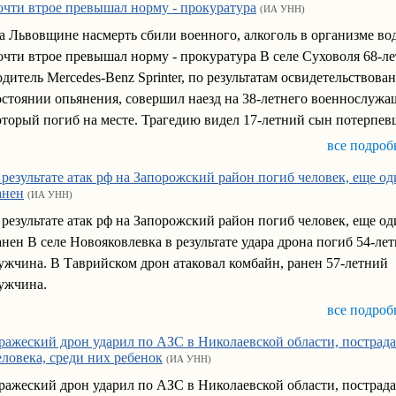
очти втрое превышал норму - прокуратура
(ИА УНН)
а Львовщине насмерть сбили военного, алкоголь в организме во
очти втрое превышал норму - прокуратура В селе Суховоля 68-л
одитель Mercedes-Benz Sprinter, по результатам освидетельствован
остоянии опьянения, совершил наезд на 38-летнего военнослужа
оторый погиб на месте. Трагедию видел 17-летний сын потерпев
все подроб
 результате атак рф на Запорожский район погиб человек, еще о
анен
(ИА УНН)
 результате атак рф на Запорожский район погиб человек, еще о
анен В селе Новояковлевка в результате удара дрона погиб 54-ле
ужчина. В Таврийском дрон атаковал комбайн, ранен 57-летний
ужчина.
все подроб
ражеский дрон ударил по АЗС в Николаевской области, пострада
еловека, среди них ребенок
(ИА УНН)
ражеский дрон ударил по АЗС в Николаевской области, пострада