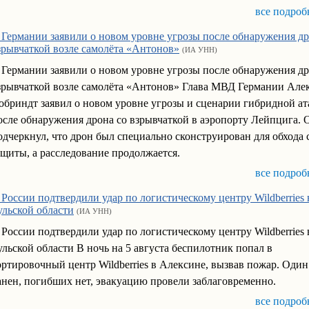
все подроб
 Германии заявили о новом уровне угрозы после обнаружения др
зрывчаткой возле самолёта «Антонов»
(ИА УНН)
 Германии заявили о новом уровне угрозы после обнаружения др
зрывчаткой возле самолёта «Антонов» Глава МВД Германии Але
обриндт заявил о новом уровне угрозы и сценарии гибридной ат
осле обнаружения дрона со взрывчаткой в аэропорту Лейпцига. 
одчеркнул, что дрон был специально сконструирован для обхода 
ащиты, а расследование продолжается.
все подроб
 России подтвердили удар по логистическому центру Wildberries 
ульской области
(ИА УНН)
 России подтвердили удар по логистическому центру Wildberries 
ульской области В ночь на 5 августа беспилотник попал в
ортировочный центр Wildberries в Алексине, вызвав пожар. Один
анен, погибших нет, эвакуацию провели заблаговременно.
все подроб