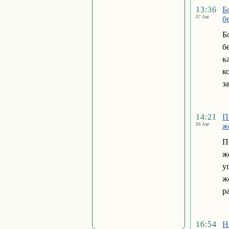
13:36
Б
07 Авг
б
Б
б
к
к
з
14:21
П
06 Авг
ж
П
ж
у
ж
р
16:54
Н