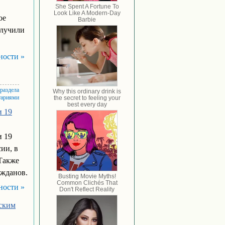
ое
олучили
ности »
 раздела
тариями
и 19
и 19
ии, в
 Также
 жданов.
ности »
йским