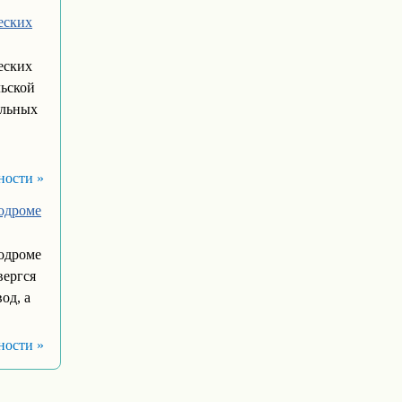
еских
еских
льской
ельных
ности »
родроме
родроме
вергся
од, а
ности »