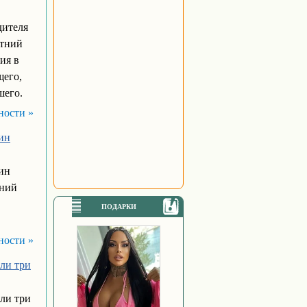
дителя
етний
ия в
щего,
шего.
ности »
дин
дин
тний
ПОДАРКИ
ности »
ли три
ли три