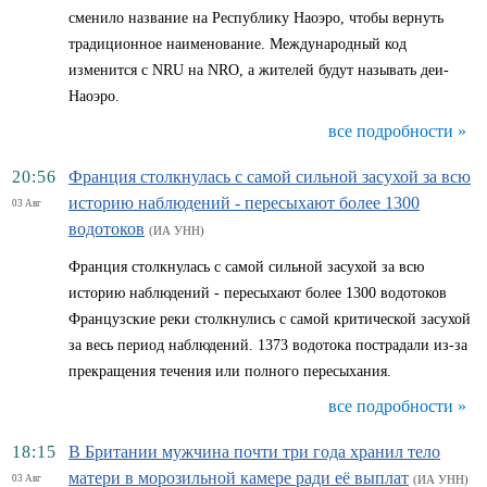
сменило название на Республику Наоэро, чтобы вернуть
традиционное наименование. Международный код
изменится с NRU на NRO, а жителей будут называть деи-
Наоэро.
все подробности »
20:56
Франция столкнулась с самой сильной засухой за всю
историю наблюдений - пересыхают более 1300
03 Авг
водотоков
(ИА УНН)
Франция столкнулась с самой сильной засухой за всю
историю наблюдений - пересыхают более 1300 водотоков
Французские реки столкнулись с самой критической засухой
за весь период наблюдений. 1373 водотока пострадали из-за
прекращения течения или полного пересыхания.
все подробности »
18:15
В Британии мужчина почти три года хранил тело
матери в морозильной камере ради её выплат
03 Авг
(ИА УНН)