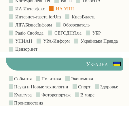
Korrespondent.Net
tsn.ua
ГолосUA
ИА Интерфакс
ИА УНН
Интернет-газета forUm
КиевВласть
ЛIГАБiзнесIнформ
Обозреватель
Радіо Свобода
СЕГОДНЯ.ua
УБР
УНИАН
УРА-Информ
Українська Правда
Цензор.нет
Украина
События
Политика
Экономика
Наука и Новые технологии
Спорт
Здоровье
Культура
Фоторепортаж
В мире
Происшествия