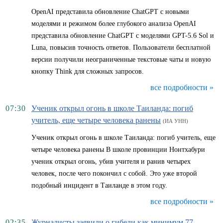
OpenAI представила обновление ChatGPT с новыми
моделями и режимом более глубокого анализа OpenAI
представила обновление ChatGPT с моделями GPT-5.6 Sol и
Luna, повысив точность ответов. Пользователи бесплатной
версии получили неограниченные текстовые чаты и новую
кнопку Think для сложных запросов.
все подробности »
07:30
Ученик открыл огонь в школе Таиланда: погиб
учитель, еще четыре человека ранены
(ИА УНН)
Ученик открыл огонь в школе Таиланда: погиб учитель, еще
четыре человека ранены В школе провинции Нонтхабури
ученик открыл огонь, убив учителя и ранив четырех
человек, после чего покончил с собой. Это уже второй
подобный инцидент в Таиланде в этом году.
все подробности »
02:35
Журналисты заявили о гибели как минимум 77