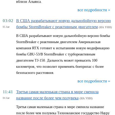
вблизи Альянса.
все подробности »
03:02
В США разрабатывают новую дальнобойную версию
бомбы StormBreaker с реактивным двигателем
05 Авг
(ИА УНН)
В США разрабатывают новую дальнобойную версию бомбы
StormBreaker с реактивным двигателем Американская
компания RTX готовит к испытаниям новую модификацию
бомбы GBU-53/B StormBreaker с турбореактивным
двигателем TJ-150. Дальность может превысить 100
километров, что позволит применять боеприпас с более
безопасного расстояния.
все подробности »
11:41
Третья самая маленькая страна в мире сменила
название после более чем полувека
04 Авг
(ИА УНН)
Третья самая маленькая страна в мире сменила название
после более чем полувека Тихоокеанское государство Науру