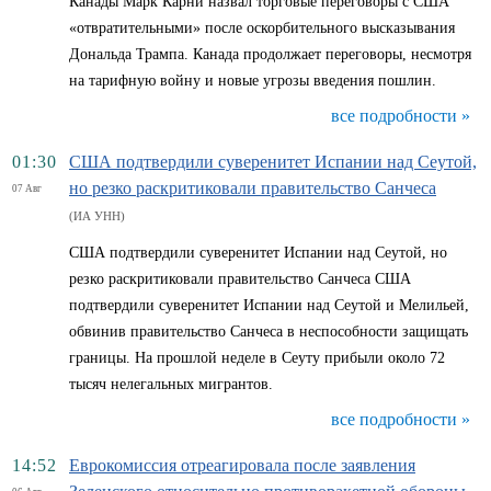
Канады Марк Карни назвал торговые переговоры с США
«отвратительными» после оскорбительного высказывания
Дональда Трампа. Канада продолжает переговоры, несмотря
на тарифную войну и новые угрозы введения пошлин.
все подробности »
01:30
США подтвердили суверенитет Испании над Сеутой,
но резко раскритиковали правительство Санчеса
07 Авг
(ИА УНН)
США подтвердили суверенитет Испании над Сеутой, но
резко раскритиковали правительство Санчеса США
подтвердили суверенитет Испании над Сеутой и Мелильей,
обвинив правительство Санчеса в неспособности защищать
границы. На прошлой неделе в Сеуту прибыли около 72
тысяч нелегальных мигрантов.
все подробности »
14:52
Еврокомиссия отреагировала после заявления