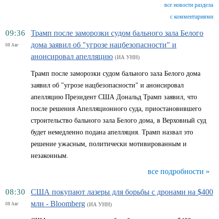
все новости раздела
с комментариями
09:36
Трамп после заморозки судом бального зала Белого
дома заявил об "угрозе нацбезопасности" и
08 Авг
анонсировал апелляцию
(ИА УНН)
Трамп после заморозки судом бального зала Белого дома
заявил об "угрозе нацбезопасности" и анонсировал
апелляцию Президент США Дональд Трамп заявил, что
после решения Апелляционного суда, приостановившего
строительство бального зала Белого дома, в Верховный суд
будет немедленно подана апелляция. Трамп назвал это
решение ужасным, политически мотивированным и
незаконным.
все подробности »
08:30
США покупают лазеры для борьбы с дронами на $400
млн - Bloomberg
08 Авг
(ИА УНН)