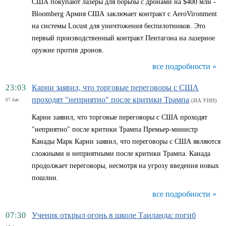
США покупают лазеры для борьбы с дронами на $400 млн -
Bloomberg Армия США заключает контракт с AeroVironment
на системы Locust для уничтожения беспилотников. Это
первый производственный контракт Пентагона на лазерное
оружие против дронов.
все подробности »
23:03
Карни заявил, что торговые переговоры с США
проходят "неприятно" после критики Трампа
07 Авг
(ИА УНН)
Карни заявил, что торговые переговоры с США проходят
"неприятно" после критики Трампа Премьер-министр
Канады Марк Карни заявил, что переговоры с США являются
сложными и неприятными после критики Трампа. Канада
продолжает переговоры, несмотря на угрозу введения новых
пошлин.
все подробности »
07:30
Ученик открыл огонь в школе Таиланда: погиб