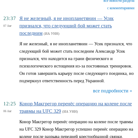
все новости раздела
с комментариями
23:37
Я не железный, я не инопланетянин — Усик
признался, что следующий бой может стать
07 Авг
последним
(ИА УНН)
Я не железный, я не инопланетянин — Усик признался, что
следующий бой может стать последним Александр Усик
признался, что находится на грани физического и
психологического истощения из-за постоянных тренировок.
Он готов завершить карьеру после следующего поединка, но
подчеркнул ответственность перед Украиной.
все подробности »
12:25
Конор Макгрегор перенёс операцию на колене после
травмы на UFC 329
06 Авг
(ИА УНН)
Конор Макгрегор перенёс операцию на колене после травмы
на UFC 329 Конор Макгрегор успешно перенёс операцию на
колене после разрыва передней крестообразной связки,