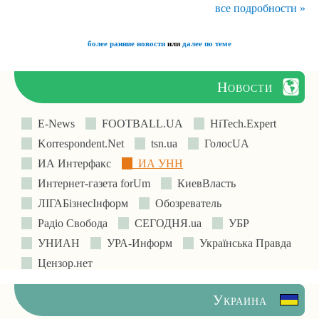
все подробности »
более ранние новости
или
далее по теме
Новости
E-News
FOOTBALL.UA
HiTech.Expert
Korrespondent.Net
tsn.ua
ГолосUA
ИА Интерфакс
ИА УНН
Интернет-газета forUm
КиевВласть
ЛIГАБiзнесIнформ
Обозреватель
Радіо Свобода
СЕГОДНЯ.ua
УБР
УНИАН
УРА-Информ
Українська Правда
Цензор.нет
Украина