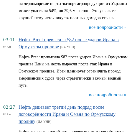
на черноморские порты экспорт агропродукции из Украины
может упасть на 54%, до 29,6 млн тонн. Это угрожает
крупнейшему источнику экспортных доходов страны.
все подробности »
03:11
Нефть Brent превысила $82 после ударов Ирана в
Ормузском проливе
07 Авг
(ИА УНН)
Нефть Brent превысила $82 после ударов Ирана в Ормузском
проливе Цены на нефть выросли после атак Ирана в
Ормузском проливе. Иран планирует ограничить проход
американских судов через стратегически важный водный
путь.
все подробности »
02:27
Нефть дешевеет третий день подряд после
договорённости Ирана и Омана по Ормузскому
06 Авг
проливу
(ИА УНН)
Нефть дешевеет третий день подряд после договорённости