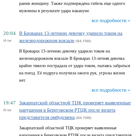
ранив женщину. Также подтверждена гибель еще одного
мужчины в результате удара накануне.
все подробности »
20:04
В Броварах 13-летнюю девочку ударило током на
железнодорожном вокзале
08 Авг
(ИА УНН)
В Броварах 13-летнюю девочку ударило током на
железнодорожном вокзале В Броварах 13-летняя девочка
крайне тяжело пострадала от удара током, пытаясь забраться
на поезд. Её подруга получила ожоги рук, угрозы жизни
нет.
все подробности »
19:47
Закарпатский областной ТЦК проверяет выявленные
нарушения в Береговском РТЦК после визита
08 Авг
представителя омбудсмена
(ИА УНН)
Закарпатский областной ТЦК проверяет выявленные
нарушения в Береговском РТЦК после визита представителя