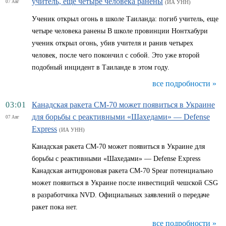
учитель, еще четыре человека ранены
07 Авг
(ИА УНН)
Ученик открыл огонь в школе Таиланда: погиб учитель, еще
четыре человека ранены В школе провинции Нонтхабури
ученик открыл огонь, убив учителя и ранив четырех
человек, после чего покончил с собой. Это уже второй
подобный инцидент в Таиланде в этом году.
все подробности »
03:01
Канадская ракета CM-70 может появиться в Украине
для борьбы с реактивными «Шахедами» — Defense
07 Авг
Express
(ИА УНН)
Канадская ракета CM-70 может появиться в Украине для
борьбы с реактивными «Шахедами» — Defense Express
Канадская антидроновая ракета CM-70 Spear потенциально
может появиться в Украине после инвестиций чешской CSG
в разработчика NVD. Официальных заявлений о передаче
ракет пока нет.
все подробности »