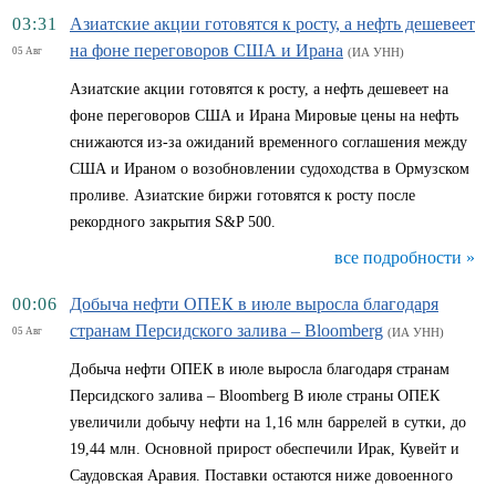
03:31
Азиатские акции готовятся к росту, а нефть дешевеет
на фоне переговоров США и Ирана
05 Авг
(ИА УНН)
Азиатские акции готовятся к росту, а нефть дешевеет на
фоне переговоров США и Ирана Мировые цены на нефть
снижаются из-за ожиданий временного соглашения между
США и Ираном о возобновлении судоходства в Ормузском
проливе. Азиатские биржи готовятся к росту после
рекордного закрытия S&P 500.
все подробности »
00:06
Добыча нефти ОПЕК в июле выросла благодаря
странам Персидского залива – Bloomberg
05 Авг
(ИА УНН)
Добыча нефти ОПЕК в июле выросла благодаря странам
Персидского залива – Bloomberg В июле страны ОПЕК
увеличили добычу нефти на 1,16 млн баррелей в сутки, до
19,44 млн. Основной прирост обеспечили Ирак, Кувейт и
Саудовская Аравия. Поставки остаются ниже довоенного