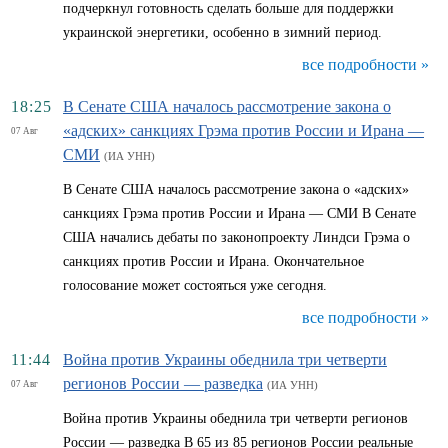
подчеркнул готовность сделать больше для поддержки
украинской энергетики, особенно в зимний период.
все подробности »
18:25
В Сенате США началось рассмотрение закона о
«адских» санкциях Грэма против России и Ирана —
07 Авг
СМИ
(ИА УНН)
В Сенате США началось рассмотрение закона о «адских»
санкциях Грэма против России и Ирана — СМИ В Сенате
США начались дебаты по законопроекту Линдси Грэма о
санкциях против России и Ирана. Окончательное
голосование может состояться уже сегодня.
все подробности »
11:44
Война против Украины обеднила три четверти
регионов России — разведка
07 Авг
(ИА УНН)
Война против Украины обеднила три четверти регионов
России — разведка В 65 из 85 регионов России реальные