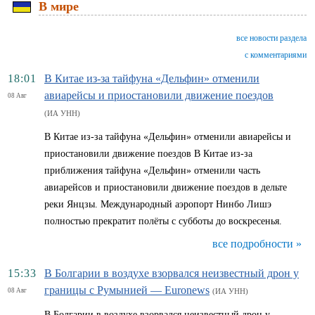
В мире
все новости раздела
с комментариями
18:01
В Китае из-за тайфуна «Дельфин» отменили
авиарейсы и приостановили движение поездов
08 Авг
(ИА УНН)
В Китае из-за тайфуна «Дельфин» отменили авиарейсы и
приостановили движение поездов В Китае из-за
приближения тайфуна «Дельфин» отменили часть
авиарейсов и приостановили движение поездов в дельте
реки Янцзы. Международный аэропорт Нинбо Лишэ
полностью прекратит полёты с субботы до воскресенья.
все подробности »
15:33
В Болгарии в воздухе взорвался неизвестный дрон у
границы с Румынией — Euronews
08 Авг
(ИА УНН)
В Болгарии в воздухе взорвался неизвестный дрон у