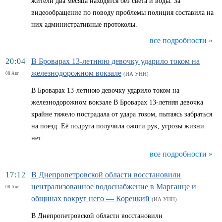
жители два месяца находятся без света и воды. За
видеообращение по поводу проблемы полиция составила на
них административные протоколы.
все подробности »
20:04
В Броварах 13-летнюю девочку ударило током на
железнодорожном вокзале
08 Авг
(ИА УНН)
В Броварах 13-летнюю девочку ударило током на
железнодорожном вокзале В Броварах 13-летняя девочка
крайне тяжело пострадала от удара током, пытаясь забраться
на поезд. Её подруга получила ожоги рук, угрозы жизни
нет.
все подробности »
17:12
В Днепропетровской области восстановили
централизованное водоснабжение в Марганце и
08 Авг
общинах вокруг него — Корецкий
(ИА УНН)
В Днепропетровской области восстановили