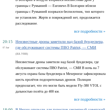
границы с Румынией — Euronews В Болгарии вблизи
границы с Румынией взорвался беспилотник, тип которого
не установлен. Жертв и повреждений нет, продолжается
расследование.
все подробности »
20:15
Неизвестные дроны заметили над базой бундесвера,
где обслуживают системы ПВО Patriot, — СМИ
07 Авг
(ИА УНН)
Неизвестные дроны заметили над базой бундесвера, где
обслуживают системы ПВО Patriot, — СМИ В ночь на 7
августа охрана базы бундесвера в Мехернихе зафиксировала
шесть пролётов подозрительных дронов. Полиция
предполагает, что это могли быть модели Fly-380 VTOL с
дальностью полёта до 400 км.
все подробности »
18:00
В Чехии открыли для туристов секретный советский