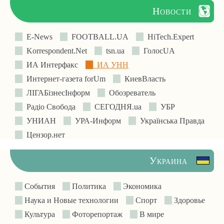
Новости
E-News
FOOTBALL.UA
HiTech.Expert
Korrespondent.Net
tsn.ua
ГолосUA
ИА Интерфакс
ИА УНН
Интернет-газета forUm
КиевВласть
ЛIГАБiзнесIнформ
Обозреватель
Радіо Свобода
СЕГОДНЯ.ua
УБР
УНИАН
УРА-Информ
Українська Правда
Цензор.нет
Украина
События
Политика
Экономика
Наука и Новые технологии
Спорт
Здоровье
Культура
Фоторепортаж
В мире