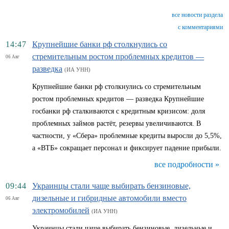
все новости раздела
с комментариями
14:47
Крупнейшие банки рф столкнулись со
стремительным ростом проблемных кредитов —
06 Авг
разведка
(ИА УНН)
Крупнейшие банки рф столкнулись со стремительным
ростом проблемных кредитов — разведка Крупнейшие
госбанки рф сталкиваются с кредитным кризисом: доля
проблемных займов растёт, резервы увеличиваются. В
частности, у «Сбера» проблемные кредиты выросли до 5,5%,
а «ВТБ» сокращает персонал и фиксирует падение прибыли.
все подробности »
09:44
Украинцы стали чаще выбирать бензиновые,
дизельные и гибридные автомобили вместо
06 Авг
электромобилей
(ИА УНН)
Украинцы стали чаще выбирать бензиновые, дизельные и