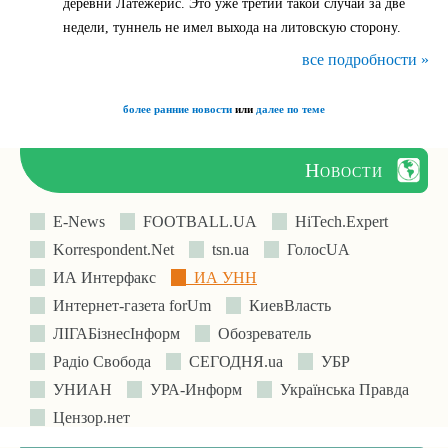
деревни Латежерис. Это уже третий такой случай за две
недели, туннель не имел выхода на литовскую сторону.
все подробности »
более ранние новости
или
далее по теме
Новости
E-News
FOOTBALL.UA
HiTech.Expert
Korrespondent.Net
tsn.ua
ГолосUA
ИА Интерфакс
ИА УНН
Интернет-газета forUm
КиевВласть
ЛIГАБiзнесIнформ
Обозреватель
Радіо Свобода
СЕГОДНЯ.ua
УБР
УНИАН
УРА-Информ
Українська Правда
Цензор.нет