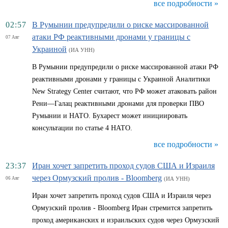
все подробности »
02:57
В Румынии предупредили о риске массированной
атаки РФ реактивными дронами у границы с
07 Авг
Украиной
(ИА УНН)
В Румынии предупредили о риске массированной атаки РФ
реактивными дронами у границы с Украиной Аналитики
New Strategy Center считают, что РФ может атаковать район
Рени—Галац реактивными дронами для проверки ПВО
Румынии и НАТО. Бухарест может инициировать
консультации по статье 4 НАТО.
все подробности »
23:37
Иран хочет запретить проход судов США и Израиля
через Ормузский пролив - Bloomberg
06 Авг
(ИА УНН)
Иран хочет запретить проход судов США и Израиля через
Ормузский пролив - Bloomberg Иран стремится запретить
проход американских и израильских судов через Ормузский