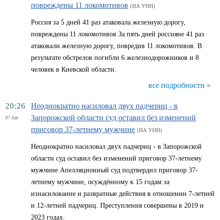
повреждены 11 локомотивов
(ИА УНН)
Россия за 5 дней 41 раз атаковала железную дорогу,
повреждены 11 локомотивов За пять дней россияне 41 раз
атаковали железную дорогу, повредив 11 локомотивов. В
результате обстрелов погибли 6 железнодорожников и 8
человек в Киевской области.
все подробности »
20:26
Неоднократно насиловал двух падчериц - в
Запорожской области суд оставил без изменений
07 Авг
приговор 37-летнему мужчине
(ИА УНН)
Неоднократно насиловал двух падчериц - в Запорожской
области суд оставил без изменений приговор 37-летнему
мужчине Апелляционный суд подтвердил приговор 37-
летнему мужчине, осуждённому к 15 годам за
изнасилование и развратные действия в отношении 7-летней
и 12-летней падчериц. Преступления совершены в 2019 и
2023 годах.