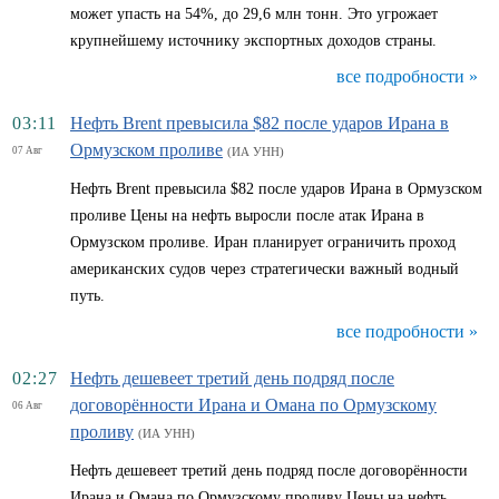
может упасть на 54%, до 29,6 млн тонн. Это угрожает
крупнейшему источнику экспортных доходов страны.
все подробности »
03:11
Нефть Brent превысила $82 после ударов Ирана в
Ормузском проливе
07 Авг
(ИА УНН)
Нефть Brent превысила $82 после ударов Ирана в Ормузском
проливе Цены на нефть выросли после атак Ирана в
Ормузском проливе. Иран планирует ограничить проход
американских судов через стратегически важный водный
путь.
все подробности »
02:27
Нефть дешевеет третий день подряд после
договорённости Ирана и Омана по Ормузскому
06 Авг
проливу
(ИА УНН)
Нефть дешевеет третий день подряд после договорённости
Ирана и Омана по Ормузскому проливу Цены на нефть