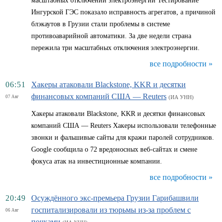
масштабных отключений электроэнергии Тестирование
Ингурской ГЭС показало исправность агрегатов, а причиной
блэкаутов в Грузии стали проблемы в системе
противоаварийной автоматики. За две недели страна
пережила три масштабных отключения электроэнергии.
все подробности »
06:51
Хакеры атаковали Blackstone, KKR и десятки
финансовых компаний США — Reuters
07 Авг
(ИА УНН)
Хакеры атаковали Blackstone, KKR и десятки финансовых
компаний США — Reuters Хакеры использовали телефонные
звонки и фальшивые сайты для кражи паролей сотрудников.
Google сообщила о 72 вредоносных веб-сайтах и смене
фокуса атак на инвестиционные компании.
все подробности »
20:49
Осуждённого экс-премьера Грузии Гарибашвили
госпитализировали из тюрьмы из-за проблем с
06 Авг
почками