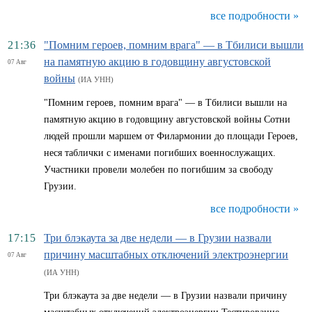
все подробности »
21:36
"Помним героев, помним врага" — в Тбилиси вышли
на памятную акцию в годовщину августовской
07 Авг
войны
(ИА УНН)
"Помним героев, помним врага" — в Тбилиси вышли на
памятную акцию в годовщину августовской войны Сотни
людей прошли маршем от Филармонии до площади Героев,
неся таблички с именами погибших военнослужащих.
Участники провели молебен по погибшим за свободу
Грузии.
все подробности »
17:15
Три блэкаута за две недели — в Грузии назвали
причину масштабных отключений электроэнергии
07 Авг
(ИА УНН)
Три блэкаута за две недели — в Грузии назвали причину