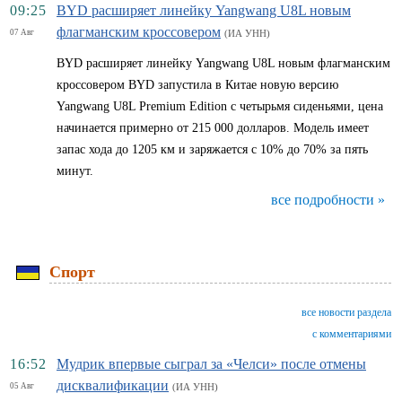
09:25
BYD расширяет линейку Yangwang U8L новым
флагманским кроссовером
07 Авг
(ИА УНН)
BYD расширяет линейку Yangwang U8L новым флагманским
кроссовером BYD запустила в Китае новую версию
Yangwang U8L Premium Edition с четырьмя сиденьями, цена
начинается примерно от 215 000 долларов. Модель имеет
запас хода до 1205 км и заряжается с 10% до 70% за пять
минут.
все подробности »
Спорт
все новости раздела
с комментариями
16:52
Мудрик впервые сыграл за «Челси» после отмены
дисквалификации
05 Авг
(ИА УНН)