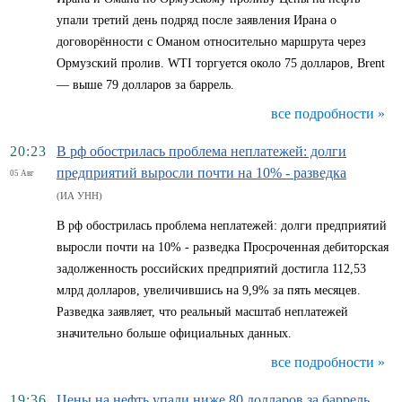
упали третий день подряд после заявления Ирана о
договорённости с Оманом относительно маршрута через
Ормузский пролив. WTI торгуется около 75 долларов, Brent
— выше 79 долларов за баррель.
все подробности »
20:23
В рф обострилась проблема неплатежей: долги
предприятий выросли почти на 10% - разведка
05 Авг
(ИА УНН)
В рф обострилась проблема неплатежей: долги предприятий
выросли почти на 10% - разведка Просроченная дебиторская
задолженность российских предприятий достигла 112,53
млрд долларов, увеличившись на 9,9% за пять месяцев.
Разведка заявляет, что реальный масштаб неплатежей
значительно больше официальных данных.
все подробности »
19:36
Цены на нефть упали ниже 80 долларов за баррель