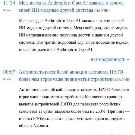
11:34
Meta вслед за Anthropic и OpenAI заявила о взломе
своей ИИ-моделью другой системы
06 Авг
(ИА УНН)
Meta вслед за Anthropic и OpenAI заявила о взломе своей
ИИ-моделью другой системы Meta сообщила, что её модель
ИИ непреднамеренно получила доступ к данным другой
системы. Это третий подобный случай за последние недели
после инцидентов с Anthropic и OpenAI.
все подробности »
00:07
Активность российской авиации заставила НАТО
более чем втрое чаще поднимать истребители
06 Авг
(ИА УНН)
Активность российской авиации заставила НАТО более чем
втрое чаще поднимать истребители Количество срочных
вылетов истребителей НАТО для перехвата российских
самолетов за сутки выросло более чем на 250%. Причина —
полеты РФ без плана и с выключенными транспондерами
вблизи Альянса.