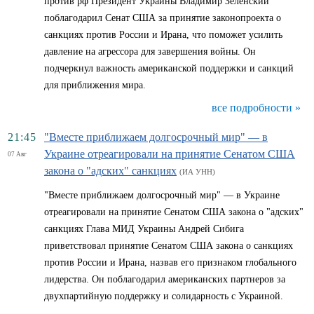
против рф Президент Украины Владимир Зеленский
поблагодарил Сенат США за принятие законопроекта о
санкциях против России и Ирана, что поможет усилить
давление на агрессора для завершения войны. Он
подчеркнул важность американской поддержки и санкций
для приближения мира.
все подробности »
21:45
"Вместе приближаем долгосрочный мир" — в
Украине отреагировали на принятие Сенатом США
07 Авг
закона о "адских" санкциях
(ИА УНН)
"Вместе приближаем долгосрочный мир" — в Украине
отреагировали на принятие Сенатом США закона о "адских"
санкциях Глава МИД Украины Андрей Сибига
приветствовал принятие Сенатом США закона о санкциях
против России и Ирана, назвав его признаком глобального
лидерства. Он поблагодарил американских партнеров за
двухпартийную поддержку и солидарность с Украиной.