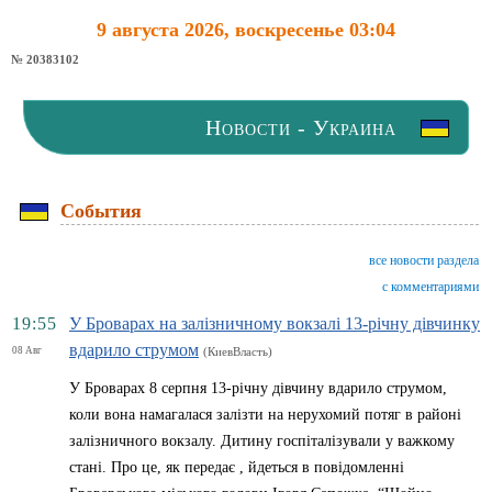
9 августа 2026, воскресенье 03:04
№ 20383102
Новости - Украина
События
все новости раздела
с комментариями
19:55
У Броварах на залізничному вокзалі 13-річну дівчинку
вдарило струмом
08 Авг
(КиевВласть)
У Броварах 8 серпня 13-річну дівчину вдарило струмом,
коли вона намагалася залізти на нерухомий потяг в районі
залізничного вокзалу. Дитину госпіталізували у важкому
стані. Про це, як передає , йдеться в повідомленні