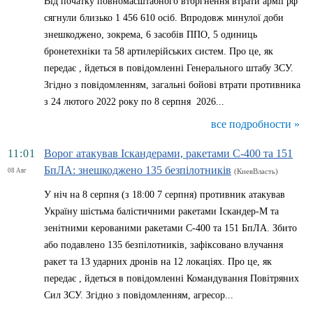
Від початку повномасштабного вторгнення втрати армії рф
сягнули близько 1 456 610 осіб. Впродовж минулої доби
знешкоджено, зокрема, 6 засобів ППО, 5 одиниць
бронетехніки та 58 артилерійських систем. Про це, як
передає , йдеться в повідомленні Генерального штабу ЗСУ.
Згідно з повідомленням, загальні бойові втрати противника
з 24 лютого 2022 року по 8 серпня 2026...
все подробности »
11:01
Ворог атакував Іскандерами, ракетами С-400 та 151
БпЛА: знешкоджено 135 безпілотників
08 Авг
(КиевВласть)
У ніч на 8 серпня (з 18:00 7 серпня) противник атакував
Україну шістьма балістичними ракетами Іскандер-М та
зенітними керованими ракетами С-400 та 151 БпЛА. Збито
або подавлено 135 безпілотників, зафіксовано влучання
ракет та 13 ударних дронів на 12 локаціях. Про це, як
передає , йдеться в повідомленні Командування Повітряних
Сил ЗСУ. Згідно з повідомленням, агресор...