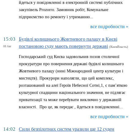
йдеться у повідомленні в електронній системі публічних
закупівель Prozorro. Замовник робіт, Комунальне
підприємство по ремонту і утриманню...
все подробности »
15:03
Будівлі колишнього Жовтневого палацу в Києві
постановою суду мають повернути державі
08 Авг
(КиевВласть)
Господарський суд Києва задовольнив позов столичної
прокуратури про повернення державі будівлі колишнього
Жовтневого палацу (нині Міжнародний центр культури і
мистецтв). Прокурори наполягли, що цей комплекс,
розташований на алеї Героїв Небесної Сотні,1, є пам’яткою
культурної спадщини національного значення, не підлягає
приватизації та може перебувати виключно у державній
власності. Про це, як передає , йдеться в повідомленні...
все подробности »
14:02
Сили безпілотних систем уразили ще 12 суден