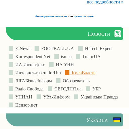
все подробности »
более ранние новости
или
далее по теме
Новости
E-News
FOOTBALL.UA
HiTech.Expert
Korrespondent.Net
tsn.ua
ГолосUA
ИА Интерфакс
ИА УНН
Интернет-газета forUm
КиевВласть
ЛIГАБiзнесIнформ
Обозреватель
Радіо Свобода
СЕГОДНЯ.ua
УБР
УНИАН
УРА-Информ
Українська Правда
Цензор.нет
Украина