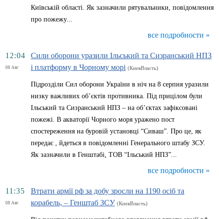
Київській області. Як зазначили рятувальники, повідомлення
про пожежу...
все подробности »
12:04
Сили оборони уразили Ільський та Сизранський НПЗ
і платформу в Чорному морі
08 Авг
(КиевВласть)
Підрозділи Сил оборони України в ніч на 8 серпня уразили
низку важливих об’єктів противника. Під прицілом були
Ільський та Сизранський НПЗ – на об’єктах зафіксовані
пожежі. В акваторії Чорного моря уражено пост
спостереження на буровій установці “Сиваш”. Про це, як
передає , йдеться в повідомленні Генерального штабу ЗСУ.
Як зазначили в Генштабі, ТОВ “Ільський НПЗ”...
все подробности »
11:35
Втрати армії рф за добу зросли на 1190 осіб та
корабель, – Генштаб ЗСУ
08 Авг
(КиевВласть)