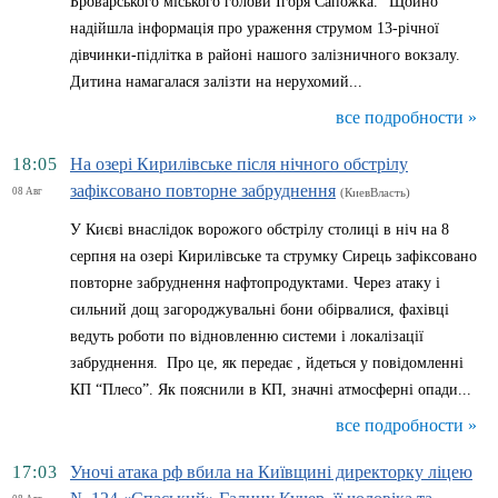
Броварського міського голови Ігоря Сапожка. “Щойно
надійшла інформація про ураження струмом 13-річної
дівчинки-підлітка в районі нашого залізничного вокзалу.
Дитина намагалася залізти на нерухомий...
все подробности »
18:05
На озері Кирилівське після нічного обстрілу
зафіксовано повторне забруднення
08 Авг
(КиевВласть)
У Києві внаслідок ворожого обстрілу столиці в ніч на 8
серпня на озері Кирилівське та струмку Сирець зафіксовано
повторне забруднення нафтопродуктами. Через атаку і
сильний дощ загороджувальні бони обірвалися, фахівці
ведуть роботи по відновленню системи і локалізації
забруднення. Про це, як передає , йдеться у повідомленні
КП “Плесо”. Як пояснили в КП, значні атмосферні опади...
все подробности »
17:03
Уночі атака рф вбила на Київщині директорку ліцею