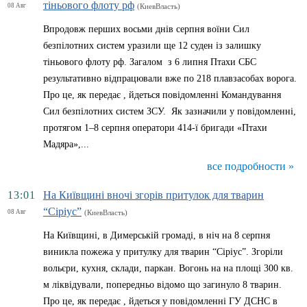
тіньового флоту рф
08 Авг
(КиевВласть)
Впродовж перших восьми днів серпня воїни Сил
безпілотних систем уразили ще 12 суден із залишку
тіньового флоту рф. Загалом з 6 липня Птахи СБС
результативно відпрацювали вже по 218 плавзасобах ворога.
Про це, як передає , йдеться повідомленні Командування
Сил безпілотних систем ЗСУ. Як зазначили у повідомленні,
протягом 1–8 серпня оператори 414-ї бригади «Птахи
Мадяра»,...
все подробности »
13:01
На Київщині вночі згорів притулок для тварин
“Сіріус”
08 Авг
(КиевВласть)
На Київщині, в Димерській громаді, в ніч на 8 серпня
виникла пожежа у притулку для тварин “Сіріус”. Згоріли
вольєри, кухня, склади, паркан. Вогонь на на площі 300 кв.
м ліквідували, попередньо відомо що загинуло 8 тварин.
Про це, як передає , йдеться у повідомленні ГУ ДСНС в