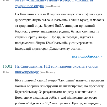
№ 124 «Спаський» Галину Кучер, її чоловіка та
08 Авг
трирічного онука
(КиевВласть)
На Київщині в ніч на 8 серпня внаслідок атаки рф загинула
директорка ліцею №124 «Спаський» Галина Кучер, її чоловік
та трирічний онук. Ворожі БпЛА знищили приватний
будинок, у якому знаходилась родина, батьки хлопчика та
старший брат у лікарні. Про це, як передає , йдеться в
повідомленні Ліцею 124«Спаський» у соцмережах та
інформації директорки Департаменту освіти...
все подробности »
16:02
На Святошині за 18,2 млн гривень оновлять опори
шляхопроводу
08 Авг
(КиевВласть)
Біля столичної станції метро “Святошин” планують провести
монтаж опорних конструкцій на шляхопроводі по проспекту
Берестейському. За результатами тендеру вже визначено
ймовірного виконавця робіт, у разі підписання договору
роботи обійдуться у 18,2 млн гривень. Про це, як передає ,