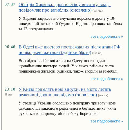
Обстріл Харкова: дрон влетів у висотку, влада
07:37
повідомляє про загиблих (оновлено)
(tsn.ua)
У Харкові зафіксовано влучання ворожого дрону у 10-
поверховий житловий будинок. Відомо про двох загиблих
та 12 постраждалих.
все подробности »
В Одесі вже шестеро постраждалих після атаки РФ:
06:46
пошкоджені житлові будинки (фото)
(tsn.ua)
Внаслідок російської атаки на Одесу постраждали
щонайменше шестеро людей. У кількох районах міста
пошкоджені житлові будинки, також згоріли автомобілі.
все подробности »
У Києві гримлять нові вибухи, на місто летять
23:18
реактивні дрони: що відомо (оновлено)
08 Авг
(tsn.ua)
У столиці України оголошено повітряну тривогу через
фіксацію швидкісного реактивного безпілотника, який
рухається в напрямку міста з боку Борисполя.
все подробности »