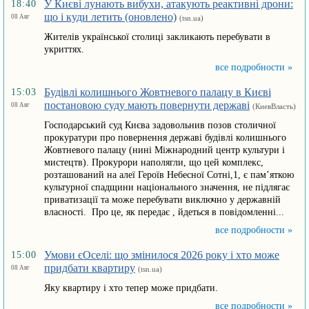
У Києві лунають вибухи, атакують реактивні дрони:
18:40
що і куди летить (оновлено)
08 Авг
(tsn.ua)
Жителів української столиці закликають перебувати в
укриттях.
все подробности »
Будівлі колишнього Жовтневого палацу в Києві
15:03
постановою суду мають повернути державі
08 Авг
(КиевВласть)
Господарський суд Києва задовольнив позов столичної
прокуратури про повернення державі будівлі колишнього
Жовтневого палацу (нині Міжнародний центр культури і
мистецтв). Прокурори наполягли, що цей комплекс,
розташований на алеї Героїв Небесної Сотні,1, є пам’яткою
культурної спадщини національного значення, не підлягає
приватизації та може перебувати виключно у державній
власності. Про це, як передає , йдеться в повідомленні...
все подробности »
Умови єОселі: що змінилося 2026 року і хто може
15:00
придбати квартиру
08 Авг
(tsn.ua)
Яку квартиру і хто тепер може придбати.
все подробности »