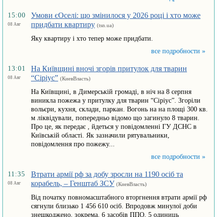
Умови єОселі: що змінилося у 2026 році і хто може
15:00
придбати квартиру
08 Авг
(tsn.ua)
Яку квартиру і хто тепер може придбати.
все подробности »
На Київщині вночі згорів притулок для тварин
13:01
“Сіріус”
08 Авг
(КиевВласть)
На Київщині, в Димерській громаді, в ніч на 8 серпня
виникла пожежа у притулку для тварин “Сіріус”. Згоріли
вольєри, кухня, склади, паркан. Вогонь на на площі 300 кв.
м ліквідували, попередньо відомо що загинуло 8 тварин.
Про це, як передає , йдеться у повідомленні ГУ ДСНС в
Київській області. Як зазначили рятувальники,
повідомлення про пожежу...
все подробности »
Втрати армії рф за добу зросли на 1190 осіб та
11:35
корабель, – Генштаб ЗСУ
08 Авг
(КиевВласть)
Від початку повномасштабного вторгнення втрати армії рф
сягнули близько 1 456 610 осіб. Впродовж минулої доби
знешкоджено, зокрема, 6 засобів ППО, 5 одиниць