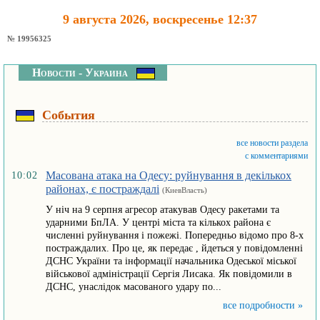
9 августа 2026, воскресенье 12:37
№ 19956325
Новости - Украина
События
все новости раздела
с комментариями
Масована атака на Одесу: руйнування в декількох
10:02
районах, є постраждалі
(КиевВласть)
У ніч на 9 серпня агресор атакував Одесу ракетами та
ударними БпЛА. У центрі міста та кількох района є
численні руйнування і пожежі. Попередньо відомо про 8-х
постраждалих. Про це, як передає , йдеться у повідомленні
ДСНС України та інформації начальника Одеської міської
військової адміністрації Сергія Лисака. Як повідомили в
ДСНС, унаслідок масованого удару по...
все подробности »