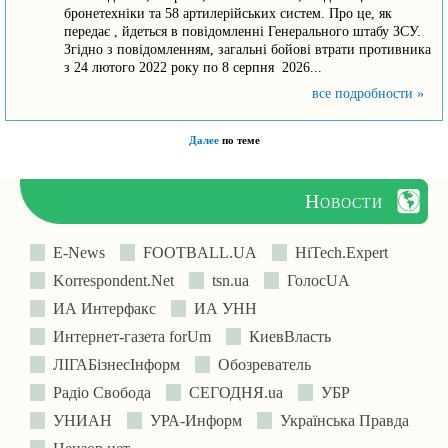
бронетехніки та 58 артилерійських систем. Про це, як
передає , йдеться в повідомленні Генерального штабу ЗСУ.
Згідно з повідомленням, загальні бойові втрати противника
з 24 лютого 2022 року по 8 серпня 2026...
все подробности »
Далее
по теме
Новости
E-News
FOOTBALL.UA
HiTech.Expert
Korrespondent.Net
tsn.ua
ГолосUA
ИА Интерфакс
ИА УНН
Интернет-газета forUm
КиевВласть
ЛIГАБiзнесIнформ
Обозреватель
Радіо Свобода
СЕГОДНЯ.ua
УБР
УНИАН
УРА-Информ
Українська Правда