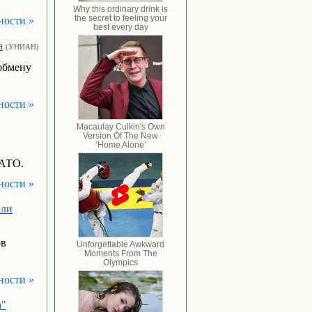
ности »
а
(УНИАН)
 обмену
ности »
 АТО.
ности »
или
ов
ности »
а"