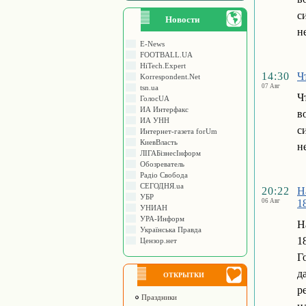
с
Новости
н
E-News
FOOTBALL.UA
HiTech.Expert
14:30
Ч
Korrespondent.Net
07 Авг
tsn.ua
Ч
ГолосUA
ИА Интерфакс
в
ИА УНН
с
Интернет-газета forUm
КиевВласть
н
ЛIГАБiзнесIнформ
Обозреватель
Радіо Свобода
СЕГОДНЯ.ua
20:22
Н
УБР
06 Авг
1
УНИАН
УРА-Информ
Н
Українська Правда
1
Цензор.нет
Г
д
ОТКРЫТКИ
р
Праздники