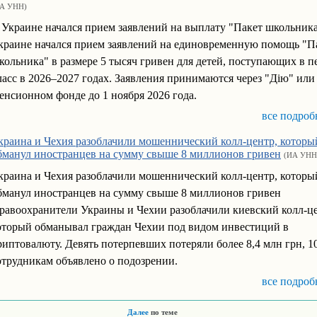
А УНН)
 Украине начался прием заявлений на выплату "Пакет школьник
краине начался прием заявлений на единовременную помощь "П
кольника" в размере 5 тысяч гривен для детей, поступающих в 
ласс в 2026–2027 годах. Заявления принимаются через "Дію" или
енсионном фонде до 1 ноября 2026 года.
все подроб
краина и Чехия разоблачили мошеннический колл-центр, которы
бманул иностранцев на сумму свыше 8 миллионов гривен
(ИА УНН
краина и Чехия разоблачили мошеннический колл-центр, которы
бманул иностранцев на сумму свыше 8 миллионов гривен
равоохранители Украины и Чехии разоблачили киевский колл-це
оторый обманывал граждан Чехии под видом инвестиций в
риптовалюту. Девять потерпевших потеряли более 8,4 млн грн, 1
отрудникам объявлено о подозрении.
все подроб
Далее
по теме