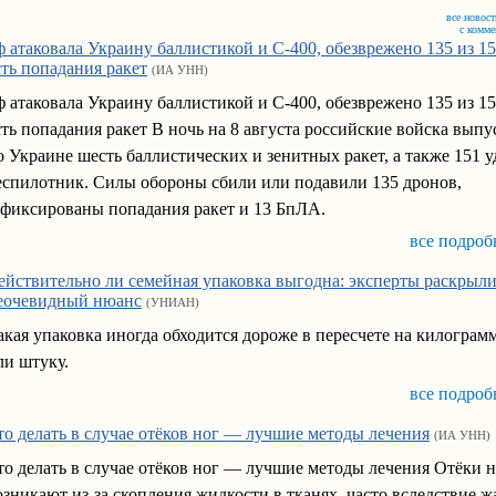
все новост
с комм
ф атаковала Украину баллистикой и С-400, обезврежено 135 из 15
сть попадания ракет
(ИА УНН)
ф атаковала Украину баллистикой и С-400, обезврежено 135 из 15
сть попадания ракет В ночь на 8 августа российские войска вып
о Украине шесть баллистических и зенитных ракет, а также 151 
еспилотник. Силы обороны сбили или подавили 135 дронов,
афиксированы попадания ракет и 13 БпЛА.
все подроб
ействительно ли семейная упаковка выгодна: эксперты раскрыл
еочевидный нюанс
(УНИАН)
акая упаковка иногда обходится дороже в пересчете на килограмм
ли штуку.
все подроб
то делать в случае отёков ног — лучшие методы лечения
(ИА УНН)
то делать в случае отёков ног — лучшие методы лечения Отёки 
озникают из-за скопления жидкости в тканях, часто вследствие 