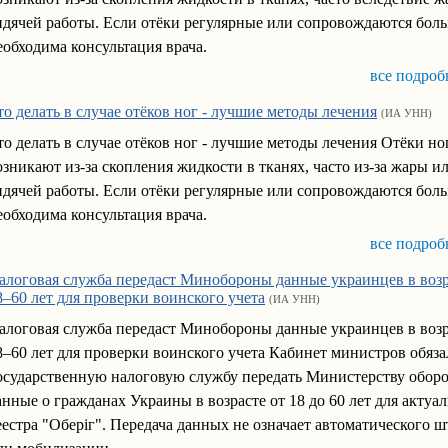
идячей работы. Если отёки регулярные или сопровождаются боль
еобходима консультация врача.
все подроб
то делать в случае отёков ног - лучшие методы лечения
(ИА УНН)
то делать в случае отёков ног - лучшие методы лечения Отёки но
озникают из-за скопления жидкости в тканях, часто из-за жары и
идячей работы. Если отёки регулярные или сопровождаются боль
еобходима консультация врача.
все подроб
алоговая служба передаст Минобороны данные украинцев в возр
8–60 лет для проверки воинского учета
(ИА УНН)
алоговая служба передаст Минобороны данные украинцев в возр
8–60 лет для проверки воинского учета Кабинет министров обяза
осударственную налоговую службу передать Министерству обор
анные о гражданах Украины в возрасте от 18 до 60 лет для актуа
еестра "Оберіг". Передача данных не означает автоматического 