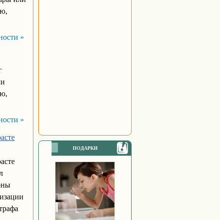
ю,
ности »
г
ли
ю,
ности »
асте
ПОДАРКИ
асте
л
оны
лизации
штрафа