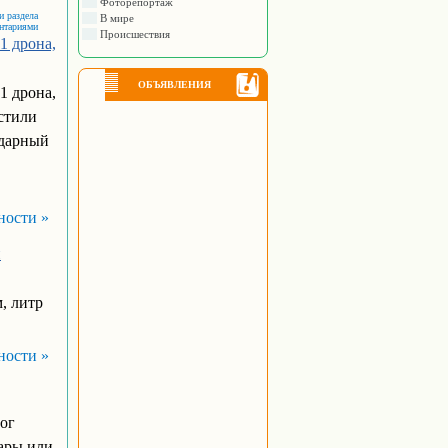
Фоторепортаж
и раздела
В мире
ентариями
Происшествия
1 дрона,
ОБЪЯВЛЕНИЯ
1 дрона,
устили
ударный
ности »
и
, литр
ности »
ног
жары или