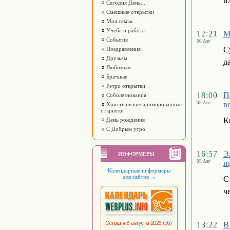
и
Сегодня День...
Смешные открытки
Моя семья
Учёба и работа
12:21
М
События
06 Авг
С
Поздравления
Друзьям
д
Любимым
Брачные
Ретро открытки
18:00
П
Соболезнования
05 Авг
в
Христианские анимированные
открытки
К
День рождения
С Добрым утро
16:57
Э
ИНФОРМЕРЫ
05 Авг
п
Календарные информеры
для сайтов
→
С
ч
13:22
В