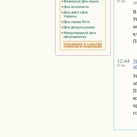
05 Авг
(И
В
У
ш
к
П
12:44
У
05 Авг
о
У
о
П
к
к
с