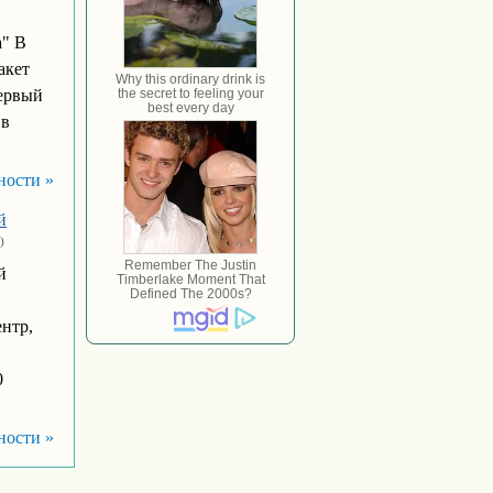
а" В
акет
первый
 в
ности »
й
)
й
нтр,
0
ности »