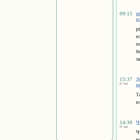
09:15
р
е
р
е
п
б
з
15:37
Д
07 Авг
н
Т
и
14:30
Ч
07 Авг
Ч
в