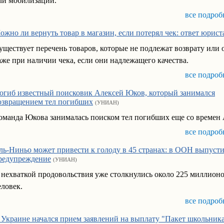
ли мобилизации.
все подроб
ожно ли вернуть товар в магазин, если потерял чек: ответ юрист
уществует перечень товаров, которые не подлежат возврату или
аже при наличии чека, если они надлежащего качества.
все подроб
огиб известный поисковик Алексей Юков, который занимался
озвращением тел погибших
(УНИАН)
оманда Юкова занималась поиском тел погибших еще со времен
все подроб
ль-Ниньо может привести к голоду в 45 странах: в ООН выпуст
редупреждение
(УНИАН)
 нехваткой продовольствия уже столкнулись около 225 миллион
еловек.
все подроб
 Украине начался прием заявлений на выплату "Пакет школьник