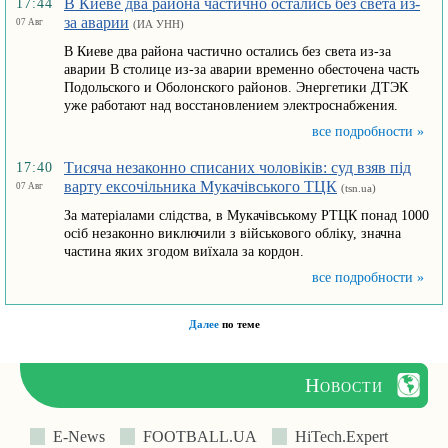
В Киеве два района частично остались без света из-
17:44
за аварии
07 Авг
(ИА УНН)
В Киеве два района частично остались без света из-за
аварии В столице из-за аварии временно обесточена часть
Подольского и Оболонского районов. Энергетики ДТЭК
уже работают над восстановлением электроснабжения.
все подробности »
Тисяча незаконно списаних чоловіків: суд взяв під
17:40
варту ексочільника Мукачівського ТЦК
07 Авг
(tsn.ua)
За матеріалами слідства, в Мукачівському РТЦК понад 1000
осіб незаконно виключили з військового обліку, значна
частина яких згодом виїхала за кордон.
все подробности »
Далее
по теме
Новости
E-News
FOOTBALL.UA
HiTech.Expert