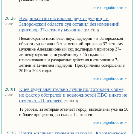
все подробности »
Неоднократно насиловал двух падчериц - в
20:26
Запорожской области суд оставил без изменений
07 Авг
приговор 37-летнему мужчине
(ИА УНН)
Неоднократно насиловал двух падчериц - в Запорожской
области суд оставил без изменений приговор 37-летнему
мужчине Апелляционный суд подтвердил приговор 37-
летнему мужчине, осуждённому к 15 годам за
изнасилование и развратные действия в отношении 7-
летней и 12-летней падчериц. Преступления совершены в
2019 и 2023 годах.
все подробности »
Киев будет значительно лучше подготовлен к зиме,
20:01
но фактор обстрелов и возможностей ПВО никто не
07 Авг
отменял, - Пантелеев
(УНИАН)
Те работы, за которые отвечает город, выполнены уже на 50
и более процентов, рассказал Пантелеев.
все подробности »
Почти миллиард гривен за свободу - Коломойскому
19:26