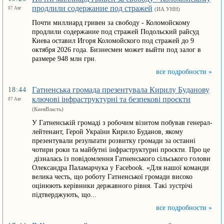
продлили содержание под стражей
07 Авг
(ИА УНН)
Почти миллиард гривен за свободу - Коломойскому
продлили содержание под стражей Подольский райсуд
Киева оставил Игоря Коломойского под стражей до 9
октября 2026 года. Бизнесмен может выйти под залог в
размере 948 млн грн.
все подробности »
Гатненська громада презентувала Кирилу Буданову
18:44
ключові інфраструктурні та безпекові проєкти
07 Авг
(КиевВласть)
У Гатненській громаді з робочим візитом побував генерал-
лейтенант, Герой України Кирило Буданов, якому
презентували результати розвитку громади за останні
чотири роки та майбутні інфраструктурні проєкти. Про це
дізналась із повідомлення Гатненського сільського голови
Олександра Паламарчука у Facebook. «Для нашої команди
велика честь, що роботу Гатненської громади високо
оцінюють керівники державного рівня. Такі зустрічі
підтверджують, що...
все подробности »