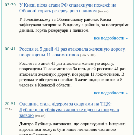
У Києві після атаки РФ спалахнули пожежі: на
03:39
Оболоні горять резервуари з паливом
(tsn.ua)
У Голосіївському та Оболонському районах Києва
зафіксували загоряння. В одному з районів, за попередніми
даними, горять резервуари з паливом.
все подробности »
Россия за 5 дней 41 раз атаковала железную дорогу,
00:41
повреждены 11 локомотивов
(ИА УНН)
Россия за 5 дней 41 раз атаковала железную дорогу,
повреждены 11 локомотивов За пять дней россияне 41 раз
атаковали железную дорогу, повредив 11 локомотивов. В
результате обстрелов погибли 6 железнодорожников и 8
человек в Киевской области.
все подробности »
Одещина стала лідером за скаргами на ТЦК:
20:51
Лубінець опублікував жорстке відео та шокував
07 Авг
заявою
(tsn.ua)
Дмитро Лубінець наголосив, що оприлюднені в Інтернеті
відеозаписи можуть бути лише незначною частиною
реальної картини.