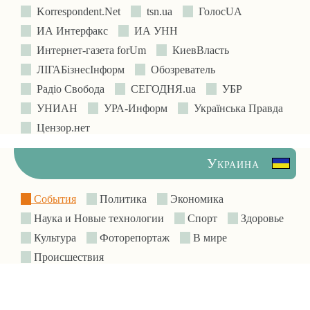
Korrespondent.Net
tsn.ua
ГолосUA
ИА Интерфакс
ИА УНН
Интернет-газета forUm
КиевВласть
ЛIГАБiзнесIнформ
Обозреватель
Радіо Свобода
СЕГОДНЯ.ua
УБР
УНИАН
УРА-Информ
Українська Правда
Цензор.нет
Украина
События
Политика
Экономика
Наука и Новые технологии
Спорт
Здоровье
Культура
Фоторепортаж
В мире
Происшествия