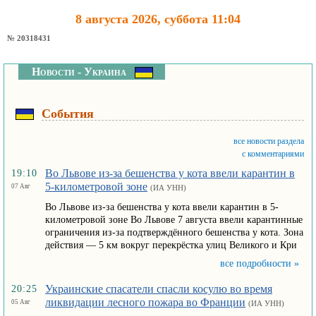
8 августа 2026, суббота 11:04
№ 20318431
Новости - Украина
События
все новости раздела
с комментариями
Во Львове из-за бешенства у кота ввели карантин в
19:10
5-километровой зоне
07 Авг
(ИА УНН)
Во Львове из-за бешенства у кота ввели карантин в 5-
километровой зоне Во Львове 7 августа ввели карантинные
ограничения из-за подтверждённого бешенства у кота. Зона
действия — 5 км вокруг перекрёстка улиц Великого и Кри
все подробности »
Украинские спасатели спасли косулю во время
20:25
ликвидации лесного пожара во Франции
05 Авг
(ИА УНН)