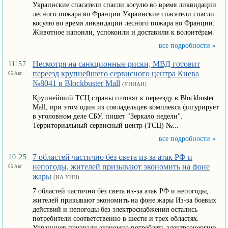
Украинские спасатели спасли косулю во время ликвидации
лесного пожара во Франции Украинские спасатели спасли
косулю во время ликвидации лесного пожара во Франции.
Животное напоили, успокоили и доставили к волонтёрам.
все подробности »
Несмотря на санкционные риски, МВД готовит
11:57
переезд крупнейшего сервисного центра Киева
05 Авг
№8041 в Blockbuster Mall
(УНИАН)
Крупнейший ТСЦ страны готовят к переезду в Blockbuster
Mall, при этом один из совладельцев комплекса фигурирует
в уголовном деле СБУ, пишет "Зеркало недели".
Территориальный сервисный центр (ТСЦ) №...
все подробности »
7 областей частично без света из-за атак РФ и
10:25
непогоды, жителей призывают экономить на фоне
05 Авг
жары
(ИА УНН)
7 областей частично без света из-за атак РФ и непогоды,
жителей призывают экономить на фоне жары Из-за боевых
действий и непогоды без электроснабжения остались
потребители соответственно в шести и трех областях.
Украинцев призвали экономно потреблять электроэнергию