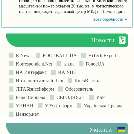
столице 9 погибших, более 30 раненых, в Киевской области
масштабный пожар охватил 20 тыс. кв. м логистического
центра, поврежден сервисный центр МВД на Полтавщине.
все подробности »
Новости
E-News
FOOTBALL.UA
HiTech.Expert
Korrespondent.Net
tsn.ua
ГолосUA
ИА Интерфакс
ИА УНН
Интернет-газета forUm
КиевВласть
ЛIГАБiзнесIнформ
Обозреватель
Радіо Свобода
СЕГОДНЯ.ua
УБР
УНИАН
УРА-Информ
Українська Правда
Цензор.нет
Украина