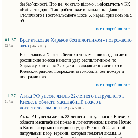
безбар’єрності. Про це, як стало відомо , інформують у КК
«Київавтодор». “Такі роботи вже виконали на ділянках
Столичного і Гостомельського шосе. А наразі тривають на 9
об
все подробности »
Враг атаковал Харьков беспилотником - повреждено
01:37
авто
02 Авг
(ИА УНН)
Враг атаковал Харьков беспилотником - повреждено авто
российские войска нанесли удар беспилотником по
Харькову в ночь на 2 августа. Попадание произошло в
Киевском районе, поврежден автомобиль, без пожара и
пострадавших.
все подробности »
Атака РФ унесла жизнь 22-летнего патрульного в
11:27
Киеве, в области масштабный пожар в
01 Авг
логистическом центре
(ИА УНН)
Атака РФ унесла жизнь 22-летнего патрульного в Киеве, в
области масштабный пожар в логистическом центре Ночью
в Киеве во время повторного удара РФ погиб 22-летний
патрульный Егор Терехин, который помогал людям. В