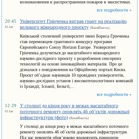
возникновения и распространения пожаров в экосистемах.
все подробности »
Університет Грінченка виграв грант на реалізацію
20:45
великого міжнародного проєкту
03 Авг
(КиевВласть)
Київський столичний університет імені Бориса Грінченка
став переможцем грантового конкурсу програми
Європейського Союзу Horizon Europe. Університет
Грінченка долучиться до масштабного міжнародного
науково-дослідного проєкту з розроблення сенсорних
технологій на основі інноваційних матеріалів. Про це
дізналася з повідомлення на Офіційному порталі Києва.
Проєкт об’єднає науковців 10 провідних університетів,
науково-дослідних установ і високотехнологічних компаній
із Ірландії, Іспанії, Бельгії,...
все подробности »
У столиці до кінця року в межах масштабного
12:29
поточного ремонту оновлять 46 об’єктів дорожньої
03 Авг
інфраструктури (фото)
(КиевВласть)
У столиці до кінця року в межах масштабного поточного
ремонту оновлять 46 об’єктів дорожньої інфраструктури.
Під час ремонтів обов’язково враховують принципи