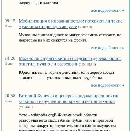
надлежащего качества.
все подробности »
Мобилизиция с инвалидностью: потеряют ли такие
09:15
мужчины отсрочку в августе
06 Авг
(УНИАН)
Мужчины с инвалидностью могут оформить отсрочку, но
некоторые из них окажутся на фронте.
все подробности »
Можно ли срубить ветки соседского дерева: юрист
14:26
ответил, нужно ли разрешение
05 Авг
(УНИАН)
Юрист назвал алгоритм действий, если дерево соседа
заходит на ваш участок и вызывает неудобства.
все подробности »
Виталий Бунечко в центре скандала: предприятие
20:58
заявило о нарушении во время изъятия техники
04 Авг
(УНИАН)
фото - wikipedia.orgВ Житомирской области
разворачивается масштабный публичный и правовой
конфликт вокруг принудительного изъятия имущества
местного предприятия на нужды Вооруженных сил