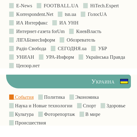
E-News
FOOTBALL.UA
HiTech.Expert
Korrespondent.Net
tsn.ua
ГолосUA
ИА Интерфакс
ИА УНН
Интернет-газета forUm
КиевВласть
ЛIГАБiзнесIнформ
Обозреватель
Радіо Свобода
СЕГОДНЯ.ua
УБР
УНИАН
УРА-Информ
Українська Правда
Цензор.нет
Украина
События
Политика
Экономика
Наука и Новые технологии
Спорт
Здоровье
Культура
Фоторепортаж
В мире
Происшествия