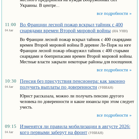
Украины. В центре...
все подробности »
Во Франции лесной пожар вскрыл тайник с 400
11:00
снарядами времен Второй мировой войны
04 Авг
(ИА УНН)
Во Франции лесной пожар вскрыл тайник с 400 снарядами
времен Второй мировой войны В деревне Ле-Порж на юге
Франции лесной пожар обнаружил тайник с 400 старыми
снарядами и боеприпасами времен Второй мировой войны.
Местные власти закрыли некоторые районы для посещения.
все подробности »
Пенсия без присутствия пенсионера: как законно
10:30
получить выплаты по доверенности
04 Авг
(УНИАН)
Юрист рассказала, можно ли получать пенсию другого
человека по доверенности и какие нюансы при этом следует
учесть.
все подробности »
Изменятся ли правила мобилизации в августе 2026:
09:15
кого первыми заберут на фронт
04 Авг
(УНИАН)