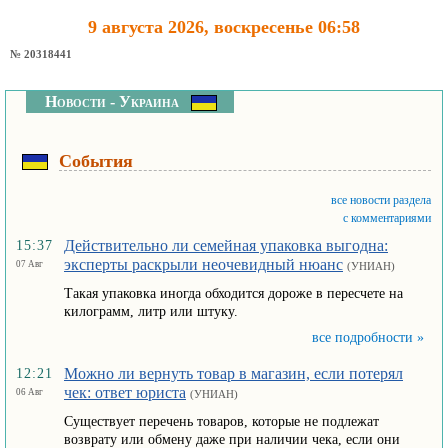
9 августа 2026, воскресенье 06:58
№ 20318441
Новости - Украина
События
все новости раздела
с комментариями
Действительно ли семейная упаковка выгодна:
15:37
эксперты раскрыли неочевидный нюанс
07 Авг
(УНИАН)
Такая упаковка иногда обходится дороже в пересчете на
килограмм, литр или штуку.
все подробности »
Можно ли вернуть товар в магазин, если потерял
12:21
чек: ответ юриста
06 Авг
(УНИАН)
Существует перечень товаров, которые не подлежат
возврату или обмену даже при наличии чека, если они