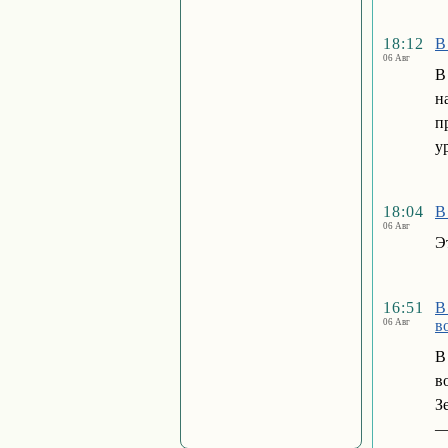
18:12
В
06 Авг
В
н
п
у
18:04
В
06 Авг
Э
16:51
В
06 Авг
в
В
в
З
—