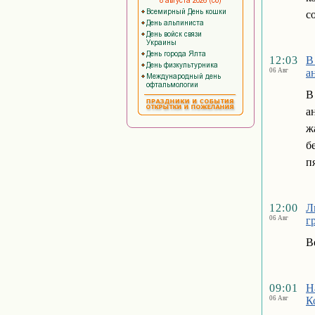
с
12:03
В
06 Авг
а
В
а
ж
б
п
12:00
Л
06 Авг
г
В
09:01
Н
06 Авг
К