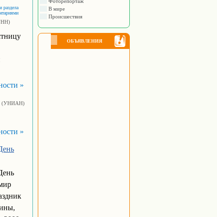
Фоторепортаж
и раздела
В мире
ентариями
Происшествия
УНН)
ятницу
ОБЪЯВЛЕНИЯ
й
ности »
(УНИАН)
ности »
День
День
мир
аздник
ины,