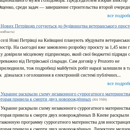
ационального музея Голодомора. Председателем избран Виктор
щенко, среди задач — завершение строительства второй очереди
все подроб
 Нових Петрівцях готуються до будівництва ветеранського прост
иевВласть)
 селі Нові Петрівці на Київщині планують збудувати ветеранськ
ростір. На сьогодні вже замовлено розробку проєкту за 1,45 млн 
ку довірили місцевому підприємцю, який свої бюджетні підряди 
ереважно від Петрівської сільради. Сам договір у Prozorro не
прилюднили, тож подробиці майбутніх робіт наразі залишили в т
к дізналася з оголошення в електронній системі публічних...
все подроб
 Украине раскрыли схему незаконного суррогатного материнства
оторая привела к смерти двух новорождённых
(ИА УНН)
 Украине раскрыли схему незаконного суррогатного материнства
оторая привела к смерти двух новорождённых В Киеве раскрыли
езаконную программу суррогатного материнства для иностранце
оторая привела к смерти двух новорождённых. Директору медце