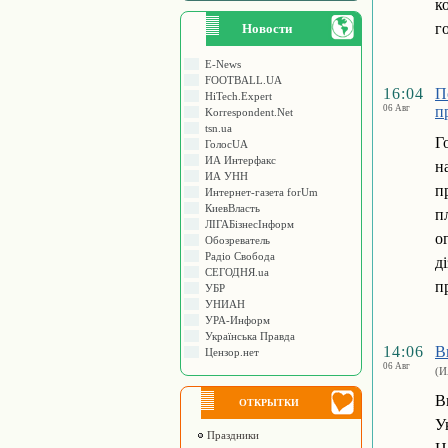
к
г
Новости
E-News
FOOTBALL.UA
16:04
П
HiTech.Expert
06 Авг
п
Korrespondent.Net
tsn.ua
Г
ГолосUA
ИА Интерфакс
н
ИА УНН
п
Интернет-газета forUm
КиевВласть
п
ЛIГАБiзнесIнформ
о
Обозреватель
Радіо Свобода
д
СЕГОДНЯ.ua
п
УБР
УНИАН
УРА-Информ
Українська Правда
14:06
В
Цензор.нет
06 Авг
(И
В
ОТКРЫТКИ
У
Праздники