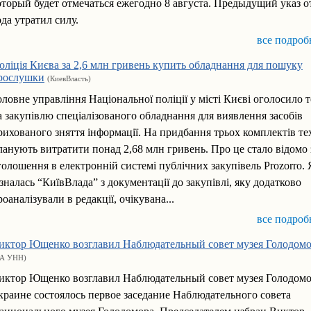
оторый будет отмечаться ежегодно 8 августа. Предыдущий указ о
ода утратил силу.
все подроб
оліція Києва за 2,6 млн гривень купить обладнання для пошуку
рослушки
(КиевВласть)
оловне управління Національної поліції у місті Києві оголосило 
а закупівлю спеціалізованого обладнання для виявлення засобів
рихованого зняття інформації. На придбання трьох комплектів те
ланують витратити понад 2,68 млн гривень. Про це стало відомо 
голошення в електронній системі публічних закупівель Prozorro. 
ізналась “КиївВлада” з документації до закупівлі, яку додатково
роаналізували в редакції, очікувана...
все подроб
иктор Ющенко возглавил Наблюдательный совет музея Голодом
А УНН)
иктор Ющенко возглавил Наблюдательный совет музея Голодомо
краине состоялось первое заседание Наблюдательного совета