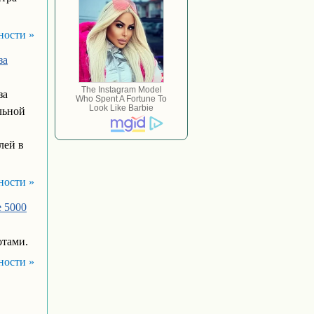
ности »
за
за
льной
лей в
ности »
е 5000
отами.
ности »