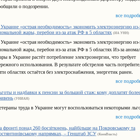
ообщили о подозрении.
все подроб
 Украине «острая необходимость» экономить электроэнергию из-
номальной жары, перебои из-за атак РФ в 5 областях
(ИА УНН)
 Украине «острая необходимость» экономить электроэнергию из-
номальной жары, перебои из-за атак РФ в 5 областях Из-за анома
ары в Украине растёт потребление электроэнергии, что требует
ережного использования. В результате обстрелов часть потребите
яти областях остаётся без электроснабжения, энергетик ранен.
все подроб
ьготы и надбавки к пенсии за большой стаж: кому доплатят боле
ривень
(УНИАН)
етераны труда в Украине могут воспользоваться некоторыми льг
все подроб
а фронті понад 260 боєзіткнень, найбільше на Покровському та
остянтинівському напрямках, – Генштаб ЗСУ
(КиевВласть)