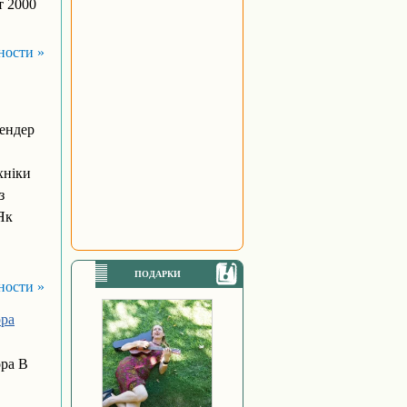
т 2000
ности »
тендер
хніки
з
Як
ПОДАРКИ
ности »
ора
ра В