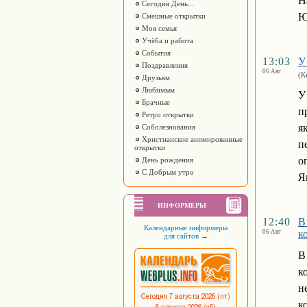
Н
Сегодня День...
Ю
Смешные открытки
Моя семья
Учёба и работа
События
13:03
У
Поздравления
06 Авг
(К
Друзьям
Любимым
У
Брачные
п
Ретро открытки
я
Соболезнования
Христианские анимированные
п
открытки
о
День рождения
С Добрым утро
Я
ИНФОРМЕРЫ
12:40
В
Календарные информеры
06 Авг
к
для сайтов
→
В
к
н
к