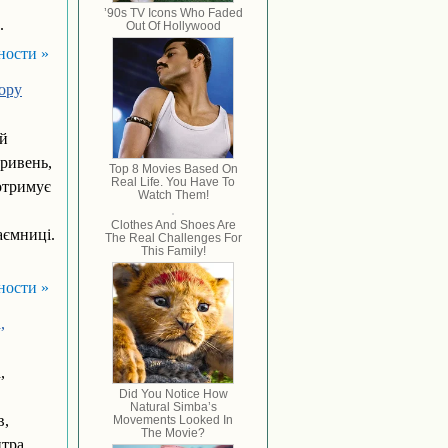
.
ности »
ору
ий
гривень,
отримує
аємниці.
ности »
,
,
в,
нтра