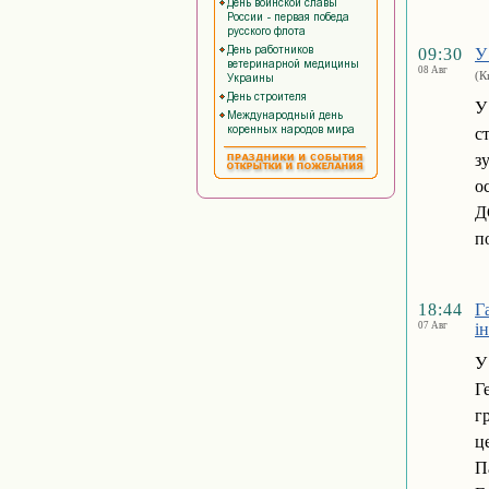
09:30
У
08 Авг
(К
У
с
з
о
Д
п
18:44
Г
07 Авг
і
У
Г
г
ц
П