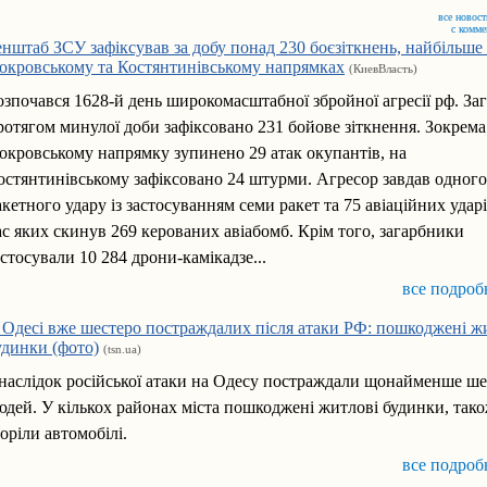
все новост
с комм
енштаб ЗСУ зафіксував за добу понад 230 боєзіткнень, найбільше
окровському та Костянтинівському напрямках
(КиевВласть)
озпочався 1628-й день широкомасштабної збройної агресії рф. За
ротягом минулої доби зафіксовано 231 бойове зіткнення. Зокрема
окровському напрямку зупинено 29 атак окупантів, на
остянтинівському зафіксовано 24 штурми. Агресор завдав одного
акетного удару із застосуванням семи ракет та 75 авіаційних ударі
ас яких скинув 269 керованих авіабомб. Крім того, загарбники
астосували 10 284 дрони-камікадзе...
все подроб
 Одесі вже шестеро постраждалих після атаки РФ: пошкоджені ж
удинки (фото)
(tsn.ua)
наслідок російської атаки на Одесу постраждали щонайменше ше
юдей. У кількох районах міста пошкоджені житлові будинки, так
горіли автомобілі.
все подроб