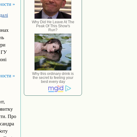
ности »
далі
онах
нь
три
і ГУ
оні
ности »
нт,
звитку
кти. Про
ксандра
боту