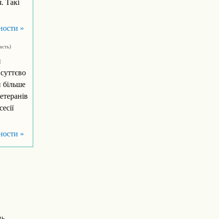
. Такі
ности »
асть)
н
 суттєво
 більше
етеранів
сесії
ности »