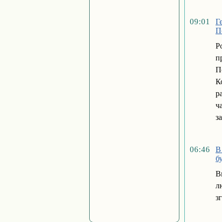
09:01
Г
П
Р
п
П
К
р
ч
з
06:46
В
б
В
л
з