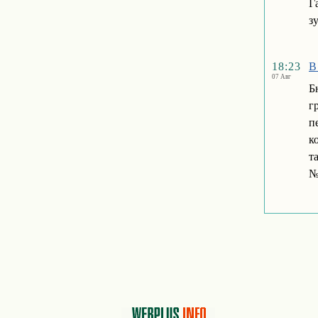
Г
з
18:23
В
07 Авг
Б
г
п
к
т
№