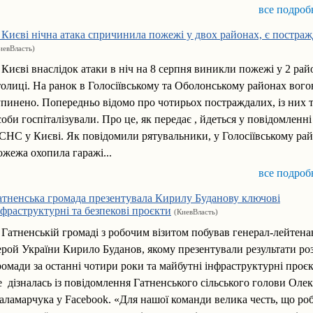
все подроб
 Києві нічна атака спричинила пожежі у двох районах, є постраж
иевВласть)
 Києві внаслідок атаки в ніч на 8 серпня виникли пожежі у 2 рай
толиці. На ранок в Голосіївському та Оболонському районах вого
упинено. Попередньо відомо про чотирьох постраждалих, із них 
соби госпіталізували. Про це, як передає , йдеться у повідомленн
СНС у Києві. Як повідомили рятувальники, у Голосіївському рай
ожежа охопила гаражі...
все подроб
атненська громада презентувала Кирилу Буданову ключові
нфраструктурні та безпекові проєкти
(КиевВласть)
 Гатненській громаді з робочим візитом побував генерал-лейтена
ерой України Кирило Буданов, якому презентували результати ро
ромади за останні чотири роки та майбутні інфраструктурні проє
е дізналась із повідомлення Гатненського сільського голови Оле
аламарчука у Facebook. «Для нашої команди велика честь, що ро