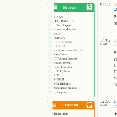
04:11
О
Новости
і
В
E-News
FOOTBALL.UA
п
HiTech.Expert
Korrespondent.Net
tsn.ua
ГолосUA
14:02
С
ИА Интерфакс
08 Авг
(К
ИА УНН
Интернет-газета forUm
В
КиевВласть
ЛIГАБiзнесIнформ
у
Обозреватель
П
Радіо Свобода
СЕГОДНЯ.ua
П
УБР
с
УНИАН
УРА-Информ
4
Українська Правда
Цензор.нет
12:50
Н
ОТКРЫТКИ
08 Авг
і
Ч
Праздники