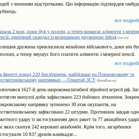
юдей з чинними відстрочками. Цю інформацію підтвердив омбуд
убінець.
все подроб
крала 2 млн, поки був у полоні, а тепер вимагає аліменти з мізерн
енсії: цинічний скандал із колишньою дружиною бійця
(tsn.ua)
олишня дружина привласнила мільйони військового, доки він бу
 полоні, а тепер змушує його платити аліменти з мізерної пенсії.
все подроб
а фронті понад 220 боєзіткнень, найбільше на Покровському та
остянтинівському напрямках, – Генштаб ЗСУ
(КиевВласть)
озпочався 1627-й день широкомасштабної збройної агресії рф. За
ротягом минулої доби зафіксовано 223 бойових зіткнення. Зокрем
окровському напрямку зупинено 30 атак окупантів, на
остянтинівському зафіксовано 22 штурми. Противник завдав одн
акетного удару із застосуванням двох ракет та 77 авіаційних ударі
ас яких скинув 242 керовані авіабомби. Крім того, загарбники
астосували 10 837 дронів-камікадзе...