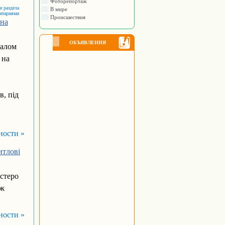
Фоторепортаж
и раздела
В мире
ентариями
Происшествия
 на
ОБЪЯВЛЕНИЯ
галом
 на
в, під
ности »
итлові
стеро
ож
ности »