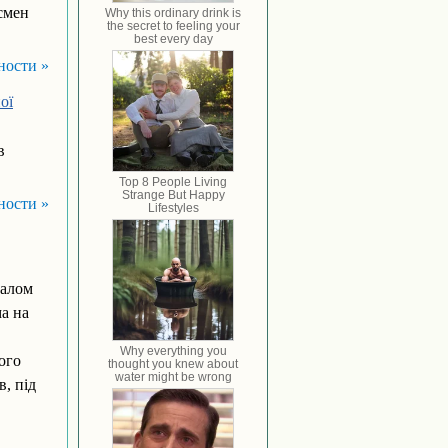
смен
ности »
ої
в
ности »
галом
а на
ого
в, під