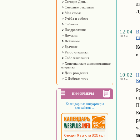
Сегодня День...
л
Смешные открытки
Л
Моя семья
Учёба и работа
События
Поздравления
12:04
В
Друзьям
08 Авг
п
Любимым
К
Брачные
Ретро открытки
в
Соболезнования
Христианские анимированные
открытки
День рождения
10:02
Н
С Добрым утро
08 Авг
К
Р
ИНФОРМЕРЫ
п
Календарные информеры
П
для сайтов
→
К
р
ч
з