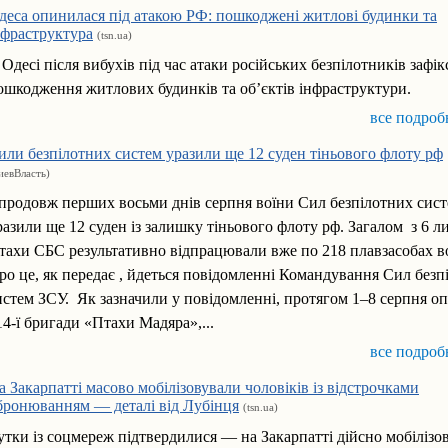
деса опинилася під атакою РФ: пошкоджені житлові будинки та
нфраструктура
(tsn.ua)
 Одесі після вибухів під час атаки російських безпілотників зафі
ошкодження житлових будинків та об’єктів інфраструктури.
все подроб
или безпілотних систем уразили ще 12 суден тіньового флоту рф
иевВласть)
продовж перших восьми днів серпня воїни Сил безпілотних сис
разили ще 12 суден із залишку тіньового флоту рф. Загалом з 6 л
тахи СБС результативно відпрацювали вже по 218 плавзасобах в
ро це, як передає , йдеться повідомленні Командування Сил безп
истем ЗСУ. Як зазначили у повідомленні, протягом 1–8 серпня о
14-ї бригади «Птахи Мадяра»,...
все подроб
а Закарпатті масово мобілізовували чоловіків із відстрочками
 бронюванням — деталі від Лубінця
(tsn.ua)
утки із соцмереж підтвердилися — на Закарпатті дійсно мобілізо