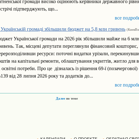
атненської громади високо оцінюють керівники державного рівня
устрічі підтверджують, що...
все подроб
 Українській громаді збільшили бюджет на 5,8 млн гривень
(КиевВл
юджет Української громади на 2026 рік збільшили майже на 6 мл
ривень. Так, місцеві депутати переглянули фінансовий кошторис,
ерерозподіливши ресурси: поточні видатки урізали, перекинувши
оштів на капітальні ремонти, облаштування укриттів, житло для в
а освітні потреби. Про це дізналась із рішення 69-ї (позачергової) 
139 від 28 липня 2026 року та додатків до...
все подроб
Далее
по теме