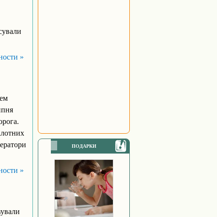
ксували
ности »
тем
ипня
орога.
ілотних
ператори
ПОДАРКИ
ности »
вували