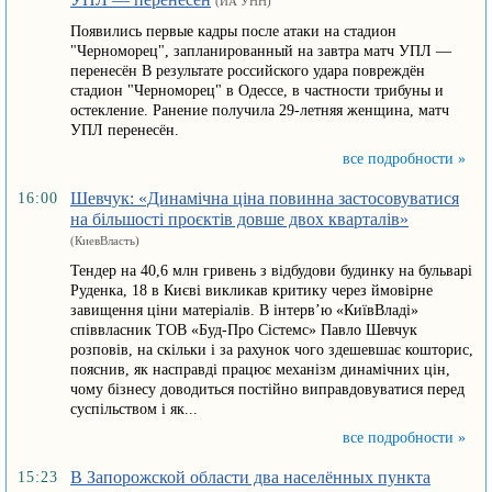
(ИА УНН)
Появились первые кадры после атаки на стадион
"Черноморец", запланированный на завтра матч УПЛ —
перенесён В результате российского удара повреждён
стадион "Черноморец" в Одессе, в частности трибуны и
остекление. Ранение получила 29-летняя женщина, матч
УПЛ перенесён.
все подробности »
Шевчук: «Динамічна ціна повинна застосовуватися
16:00
на більшості проєктів довше двох кварталів»
(КиевВласть)
Тендер на 40,6 млн гривень з відбудови будинку на бульварі
Руденка, 18 в Києві викликав критику через ймовірне
завищення ціни матеріалів. В інтерв’ю «КиївВладі»
співвласник ТОВ «Буд-Про Сістемс» Павло Шевчук
розповів, на скільки і за рахунок чого здешевшає кошторис,
пояснив, як насправді працює механізм динамічних цін,
чому бізнесу доводиться постійно виправдовуватися перед
суспільством і як...
все подробности »
В Запорожской области два населённых пункта
15:23