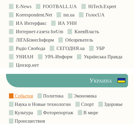
E-News
FOOTBALL.UA
HiTech.Expert
Korrespondent.Net
tsn.ua
ГолосUA
ИА Интерфакс
ИА УНН
Интернет-газета forUm
КиевВласть
ЛIГАБiзнесIнформ
Обозреватель
Радіо Свобода
СЕГОДНЯ.ua
УБР
УНИАН
УРА-Информ
Українська Правда
Цензор.нет
Украина
События
Политика
Экономика
Наука и Новые технологии
Спорт
Здоровье
Культура
Фоторепортаж
В мире
Происшествия