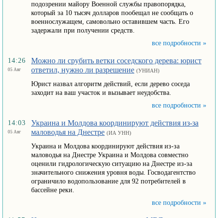
подозрении майору Военной службы правопорядка,
который за 10 тысяч долларов пообещал не сообщать о
военнослужащем, самовольно оставившем часть. Его
задержали при получении средств.
все подробности »
Можно ли срубить ветки соседского дерева: юрист
14:26
ответил, нужно ли разрешение
05 Авг
(УНИАН)
Юрист назвал алгоритм действий, если дерево соседа
заходит на ваш участок и вызывает неудобства.
все подробности »
Украина и Молдова координируют действия из-за
14:03
маловодья на Днестре
05 Авг
(ИА УНН)
Украина и Молдова координируют действия из-за
маловодья на Днестре Украина и Молдова совместно
оценили гидрологическую ситуацию на Днестре из-за
значительного снижения уровня воды. Госводагентство
ограничило водопользование для 92 потребителей в
бассейне реки.
все подробности »