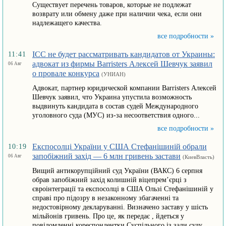
Существует перечень товаров, которые не подлежат
возврату или обмену даже при наличии чека, если они
надлежащего качества.
все подробности »
ICC не будет рассматривать кандидатов от Украины:
11:41
адвокат из фирмы Barristers Алексей Шевчук заявил
06 Авг
о провале конкурса
(УНИАН)
Адвокат, партнер юридической компании Barristers Алексей
Шевчук заявил, что Украина упустила возможность
выдвинуть кандидата в состав судей Международного
уголовного суда (МУС) из-за несоответствия одного...
все подробности »
Експосолці України у США Стефанішиній обрали
10:19
запобіжний захід — 6 млн гривень застави
06 Авг
(КиевВласть)
Вищий антикорупційний суд України (ВАКС) 6 серпня
обрав запобіжний захід колишній віцепрем’єрці з
євроінтеграції та експосолці в США Ользі Стефанішиній у
справі про підозру в незаконному збагаченні та
недостовірному декларуванні. Визначено заставу у шість
мільйонів гривень. Про це, як передає , йдеться у
повідомленні кореспондентки Суспільного із зали суду.