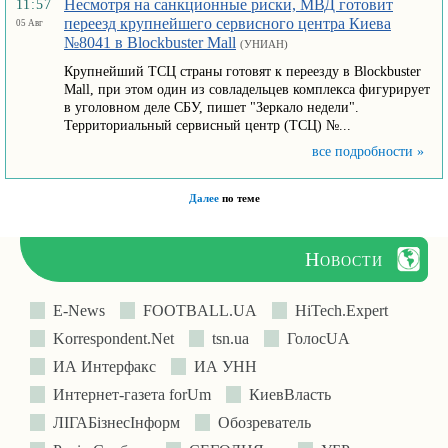
Несмотря на санкционные риски, МВД готовит
11:57
переезд крупнейшего сервисного центра Киева
05 Авг
№8041 в Blockbuster Mall
(УНИАН)
Крупнейший ТСЦ страны готовят к переезду в Blockbuster
Mall, при этом один из совладельцев комплекса фигурирует
в уголовном деле СБУ, пишет "Зеркало недели".
Территориальный сервисный центр (ТСЦ) №...
все подробности »
Далее
по теме
Новости
E-News
FOOTBALL.UA
HiTech.Expert
Korrespondent.Net
tsn.ua
ГолосUA
ИА Интерфакс
ИА УНН
Интернет-газета forUm
КиевВласть
ЛIГАБiзнесIнформ
Обозреватель