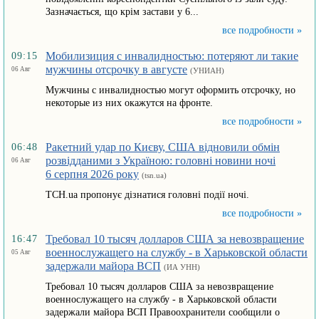
Зазначається, що крім застави у 6...
все подробности »
Мобилизиция с инвалидностью: потеряют ли такие
09:15
мужчины отсрочку в августе
06 Авг
(УНИАН)
Мужчины с инвалидностью могут оформить отсрочку, но
некоторые из них окажутся на фронте.
все подробности »
Ракетний удар по Києву, США відновили обмін
06:48
розвідданими з Україною: головні новини ночі
06 Авг
6 серпня 2026 року
(tsn.ua)
ТСН.ua пропонує дізнатися головні події ночі.
все подробности »
Требовал 10 тысяч долларов США за невозвращение
16:47
военнослужащего на службу - в Харьковской области
05 Авг
задержали майора ВСП
(ИА УНН)
Требовал 10 тысяч долларов США за невозвращение
военнослужащего на службу - в Харьковской области
задержали майора ВСП Правоохранители сообщили о