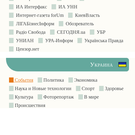
ИА Интерфакс
ИА УНН
Интернет-газета forUm
КиевВласть
ЛIГАБiзнесIнформ
Обозреватель
Радіо Свобода
СЕГОДНЯ.ua
УБР
УНИАН
УРА-Информ
Українська Правда
Цензор.нет
Украина
События
Политика
Экономика
Наука и Новые технологии
Спорт
Здоровье
Культура
Фоторепортаж
В мире
Происшествия