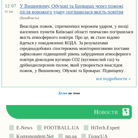
У Вишневому, Обухові та Броварах через пожежі
12:07
після ворожого удару погіршилася якість повітря
05 Авг
(КиевВласть)
Внаслідок пожеж, спричинених ворожим ударом, у низці
населених пунктів Київської області тимчасово погіршилася
якість атмосферного повітря. Про це, як стало відомо
йдеться у повідомленні КОДА. За результатами
середньодобових спостережень моніторинговими постами
зафіксовано підвищений рівень забруднення атмосферного
повітря діоксидом вуглецю СО2 (вуглекислий газ) та
дрібнодисперсним пилом, який утворюється внаслідок
пожеж, у Вишневому, Обухові та Броварах. Підвищену...
все подробности »
Далее
по теме
Новости
E-News
FOOTBALL.UA
HiTech.Expert
Korrespondent.Net
tsn.ua
ГолосUA