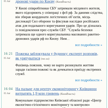
дронові удари по Києву
05 Авг
(КиевВласть)
У Києві співробітники СБУ затримали місцевого жителя,
якого підозрюють у співпраці з фсб рф. За даними слідства,
він збирав координати логістичних об’єктів, місць
дислокації Сил оборони та фіксував наслідки російських
атак для подальшого коригування ударів. Про це дізналась
із повідомлення прес-служби СБУ. “Служба безпеки
затримала ще одного коригувальника масованих ракетно-
дронових ударів рф по Києву. Ним...
все подробности »
Пожежа заблокувала у будинку: експерт розповів,
16:21
як урятуватися
05 Авг
(tsn.ua)
Фахівець пояснив, чому не варто ризикувати життям
заради гасіння пожежі та як дочекатися приїзду екстрених
служб.
все подробности »
На пальне для центру екомоніторингу Київщини
16:04
витратять 1,9 млн гривень
05 Авг
(КиевВласть)
Комунальне підприємство Київської обласної ради «Центр
екологічно-гігієнічного моніторингу та контролю»