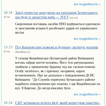
все подробности »
Захід перестає реагувати на прохання Зеленського:
20:16
що буде із захистом неба — NYT
06 Авг
(tsn.ua)
Скорочення постачань засобів ППО відбувається одночасно
зі зростанням кількості російських ударів по українських
містах
все подробности »
Під Києвом при пожежі в будинку загинув чоловік
13:23
06 Авг
(КиевВласть)
У селищі Коцюбинське (Бучанський район Київщини)
вогонь забрав життя чоловіка. Його тіло рятувальники
знайшли у приватному будинку під час гасіння пожежі.
Особу загиблого, як і причину загоряння, наразі
встановлюють. Про це дізналася з повідомлення ДСНС
Київщини. “До Служби порятунку Бучанського району
надійшло повідомлення про пожежу с-ще Коцюбинське на
вул. 8 Березня. До місця виклику було...
все подробности »
СБУ затримала агента фсб, який коригував ракетно-
16:24