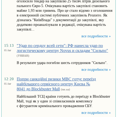
оголосило тендер на закупівлю 25 тисяч літрів дизельного
пального Євро-5. Очікувана вартість закупівлі становить
майже 1,93 млн гривень. Про це стало відомо з оголошення
в електронній системі публічних закупівель Prozorro. Як
дізналась “КиївВлада” з документації до закупівлі, яку
додатково проаналізували в редакції, очікувана вартість
закупівлі...
все подробности »
"Удар по сердцу всей сети": РФ нанесла удар по
15:13
логистическому центру Novus и складам "Сильпо"
05 Авг
(УНИАН)
В результате удара погибли шесть сотрудников "Сильпо".
все подробности »
Попри санкційні ризики МВС готує переїзд
12:20
найбільшого сервісного центру Києва №
05 Авг
8041 до Blockbuster Mall
(tsn.ua)
Найбільший ТСЦ країни готують до переїзду в Blockbuster
Mall, тоді як у один зі співвласників комплексу
є фігурантом кримінального провадження СБУ.
все подробности »