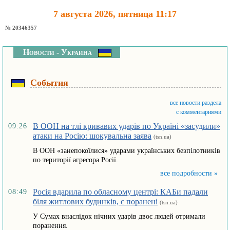
7 августа 2026, пятница 11:17
№ 20346357
Новости - Украина
События
все новости раздела
с комментариями
В ООН на тлі кривавих ударів по Україні «засудили»
09:26
атаки на Росію: шокувальна заява
(tsn.ua)
В ООН «занепокоїлися» ударами українських безпілотників
по території агресора Росії.
все подробности »
Росія вдарила по обласному центрі: КАБи падали
08:49
біля житлових будинків, є поранені
(tsn.ua)
У Сумах внаслідок нічних ударів двоє людей отримали
поранення.