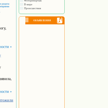
Фоторепортаж
и раздела
В мире
ентариями
Происшествия
1
ОБЪЯВЛЕНИЯ
1
огу,
ности »
у
у
аявила,
ности »
ичтожили