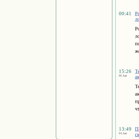
00:41
Р
л
Р
л
п
ж
15:26
Т
06 Авг
а
Т
а
п
ч
13:49
П
04 Авг
с