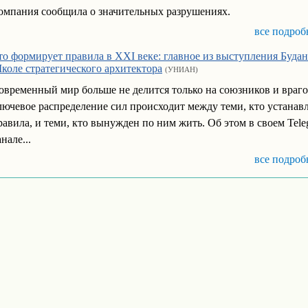
омпания сообщила о значительных разрушениях.
все подроб
то формирует правила в XXI веке: главное из выступления Будан
коле стратегического архитектора
(УНИАН)
овременный мир больше не делится только на союзников и враго
лючевое распределение сил происходит между теми, кто устанав
равила, и теми, кто вынужден по ним жить. Об этом в своем Tele
нале...
все подроб