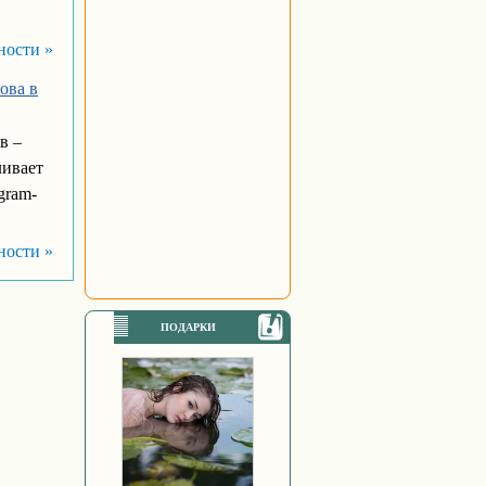
ности »
ова в
в –
ливает
gram-
ности »
ПОДАРКИ