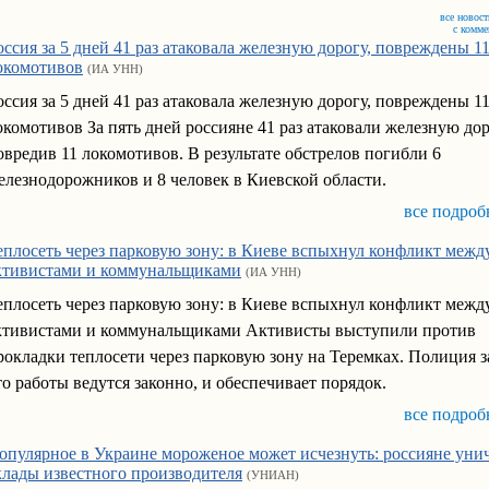
все новост
с комм
оссия за 5 дней 41 раз атаковала железную дорогу, повреждены 1
окомотивов
(ИА УНН)
оссия за 5 дней 41 раз атаковала железную дорогу, повреждены 1
окомотивов За пять дней россияне 41 раз атаковали железную дор
овредив 11 локомотивов. В результате обстрелов погибли 6
елезнодорожников и 8 человек в Киевской области.
все подроб
еплосеть через парковую зону: в Киеве вспыхнул конфликт межд
ктивистами и коммунальщиками
(ИА УНН)
еплосеть через парковую зону: в Киеве вспыхнул конфликт межд
ктивистами и коммунальщиками Активисты выступили против
рокладки теплосети через парковую зону на Теремках. Полиция з
то работы ведутся законно, и обеспечивает порядок.
все подроб
опулярное в Украине мороженое может исчезнуть: россияне ун
клады известного производителя
(УНИАН)