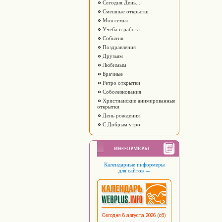
Сегодня День...
Смешные открытки
Моя семья
Учёба и работа
События
Поздравления
Друзьям
Любимым
Брачные
Ретро открытки
Соболезнования
Христианские анимированные
открытки
День рождения
С Добрым утро
ИНФОРМЕРЫ
Календарные информеры
для сайтов
→