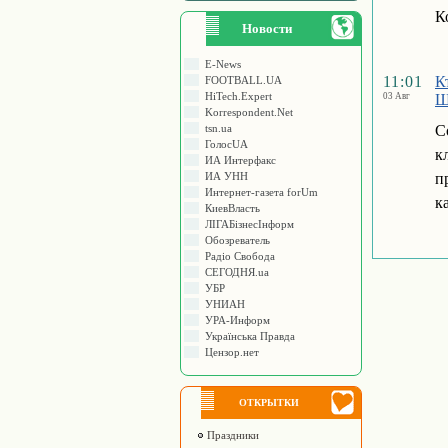
К
Новости
E-News
11:01
К
FOOTBALL.UA
HiTech.Expert
03 Авг
Ш
Korrespondent.Net
tsn.ua
С
ГолосUA
к
ИА Интерфакс
ИА УНН
п
Интернет-газета forUm
ка
КиевВласть
ЛIГАБiзнесIнформ
Обозреватель
Радіо Свобода
СЕГОДНЯ.ua
УБР
УНИАН
УРА-Информ
Українська Правда
Цензор.нет
ОТКРЫТКИ
Праздники