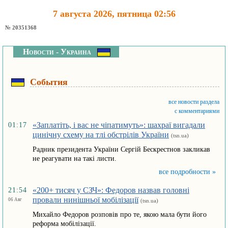
7 августа 2026, пятница 02:56
№ 20351368
Новости - Украина
События
все новости раздела
с комментариями
«Заплатіть, і вас не чіпатимуть»: шахраї вигадали
01:17
цинічну схему на тлі обстрілів України
(tsn.ua)
Радник президента України Сергій Бескрестнов закликав
не реагувати на такі листи.
все подробности »
«200+ тисяч у СЗЧ»: Федоров назвав головні
21:54
провали нинішньої мобілізації
06 Авг
(tsn.ua)
Михайло Федоров розповів про те, якою мала бути його
реформа мобілізації.