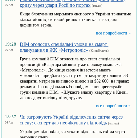
кризу через удари Росії по портах
06 Авг
(tsn.ua)
Якщо блокування морського експорту з України триватиме
кілька місяців, світовий ринок зіткнеться з гострим
дефіцитом зерна.
все подробности »
DIM оголосив спеціальні умови на смарт-
19:28
планування в ЖК «Метрополіс»
06 Авг
(КиевВласть)
Група компаній DIM оголосила про старт спеціальної
пропозиції «Квартира місяця» у житловому комплексі
«Метрополіс». До кінця серпня інвестори мають
можливість придбати сучасну смарт-квартиру площею 33
квадратні метри за вигідною ціною від $52 600. на правах
реклами Про це дізналась із повідомлення пресслужби
групи компанії DIM. «Шукаєте власну квартиру в Києві,
яка поєднує вигідну ціну, зручну...
все подробности »
Чи загрожують Україні відключення світла через
18:57
спеку: експерт дав неочікувану відповідь
06 Авг
(tsn.ua)
Українцям відповіли, чи чекати відключень світла через
рекордну спеку.