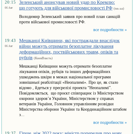
Зеленський анонсував новий удар по Кремлю:
20:15
що готують для військової промисловості РФ
06 Авг
(tsn.ua)
Володимир Зеленський заявив про новий план санкцій
проти військової промисловості РФ.
все подробности »
Мешканці Київщини, які постраждали внаслідок
19:43
війни можуть отримати безоплатне лікування
06 Авг
деформаційних, поствійськових травм, опіків та
рубців
(КиевВласть)
Мешканці Київщини можуть отримати безоплатне
лікування опіків, рубців та інших деформаційних
ушкоджень шкіри в межах національної програми
зовнішньої реабілітації «Неопалимі». Про це, як стало
відомо , йдеться у пресрелізі проекта “Неопалимі”.
Повідомляється, що проєкт співпрацює із Міністерством
охорони здоров’я України, Міністерством у справах
ветеранів України, Головним управлінням розвідки
Міністерства оборони України та Координаційним штабом
з...
все подробности »
Гірше, ніж 2022 року: міністр попередив про нову
19:37