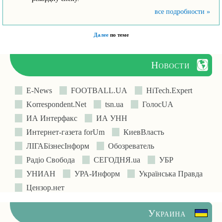
все подробности »
Далее
по теме
Новости
E-News
FOOTBALL.UA
HiTech.Expert
Korrespondent.Net
tsn.ua
ГолосUA
ИА Интерфакс
ИА УНН
Интернет-газета forUm
КиевВласть
ЛIГАБiзнесIнформ
Обозреватель
Радіо Свобода
СЕГОДНЯ.ua
УБР
УНИАН
УРА-Информ
Українська Правда
Цензор.нет
Украина