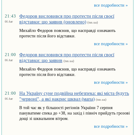
все подробности »
Федоров висловився про протести після своєї
21:43
відставки: що заявив (оновлено)
06 Авг
(tsn.ua)
Михайло Федоров пояснив, що насправді означають
протести після його відставки.
все подробности »
Федоров висловився про протести після своєї
21:00
відставки: що заявив
06 Авг
(tsn.ua)
Михайло Федоров пояснив, що насправді означають
протести після його відставки.
все подробности »
На Україну суне подвійна небезпека: які міста будуть
21:00
"червоні", а які накриє шквал (мапа)
06 Авг
(tsn.ua)
В той час як у більшості регіонів України 7 серпня
пануватиме спека до +38, на захід і північ прийдуть грозові
дощі зі шквальним вітром.
все подробности »