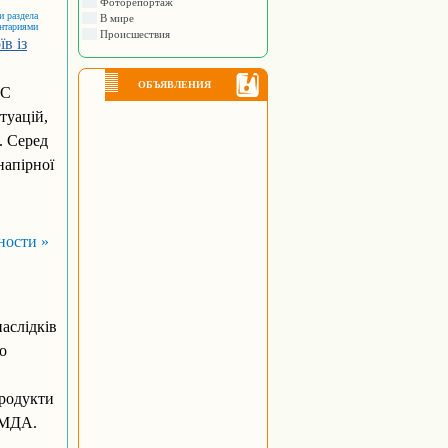
Фоторепортаж
и раздела
В мире
ентариями
Происшествия
в із
ОБЪЯВЛЕНИЯ
НС
туацій,
. Серед
напірної
ности »
аслідків
о
продукти
 КМДА.