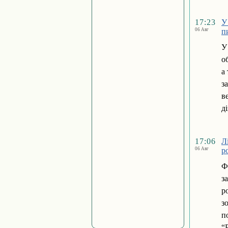
17:23
У
06 Авг
п
У
о
а
з
в
д
17:06
Л
06 Авг
р
Ф
з
р
з
п
“