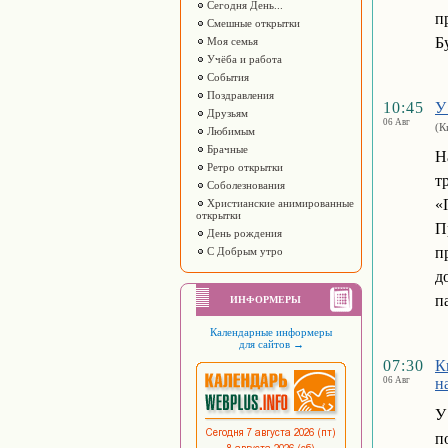
Сегодня День...
п
Смешные открытки
Б
Моя семья
Учёба и работа
События
Поздравления
10:45
У
Друзьям
06 Авг
(К
Любимым
Брачные
Н
Ретро открытки
т
Соболезнования
«
Христианские анимированные
открытки
П
День рождения
п
С Добрым утро
д
п
ИНФОРМЕРЫ
Календарные информеры
для сайтов
→
07:30
К
06 Авг
н
У
п