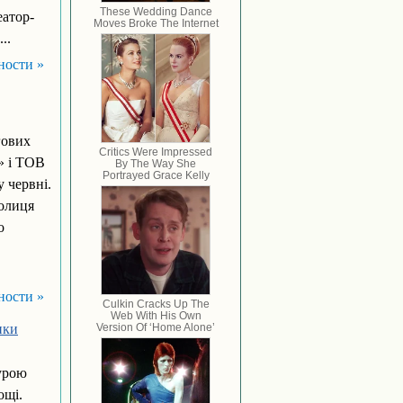
еатор-
..
ности »
гових
» і ТОВ
 червні.
толиця
о
ности »
ики
турою
ощі.