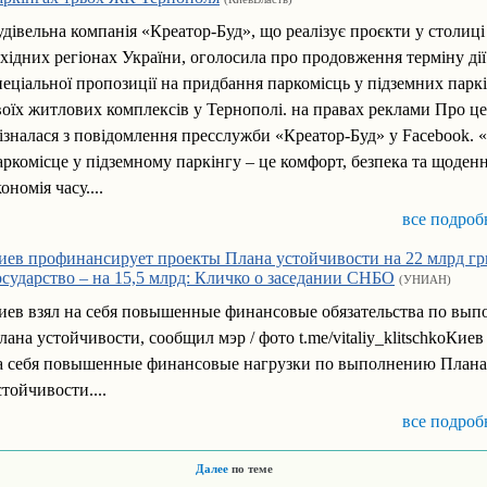
удівельна компанія «Креатор-Буд», що реалізує проєкти у столиці
ахідних регіонах України, оголосила про продовження терміну дії
пеціальної пропозиції на придбання паркомісць у підземних парк
воїх житлових комплексів у Тернополі. на правах реклами Про це
ізналася з повідомлення пресслужби «Креатор-Буд» у Facebook. 
аркомісце у підземному паркінгу – це комфорт, безпека та щоден
ономія часу....
все подроб
иев профинансирует проекты Плана устойчивости на 22 млрд грн
осударство – на 15,5 млрд: Кличко о заседании СНБО
(УНИАН)
иев взял на себя повышенные финансовые обязательства по вы
лана устойчивости, сообщил мэр / фото t.me/vitaliy_klitschkoКиев
а себя повышенные финансовые нагрузки по выполнению Плана
стойчивости....
все подроб
Далее
по теме