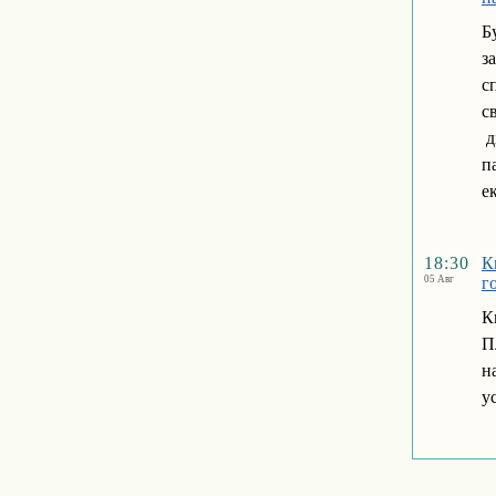
Б
з
с
с
д
п
ек
18:30
К
05 Авг
г
К
П
н
у