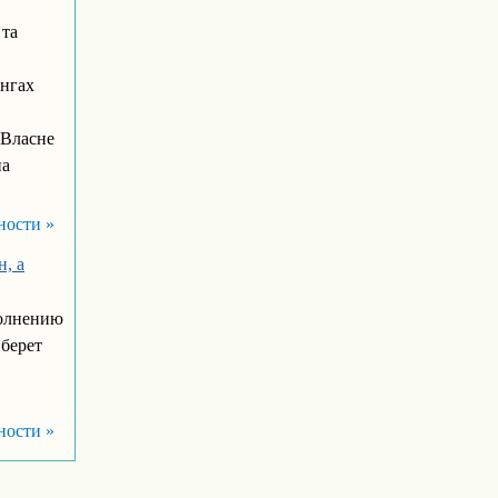
 та
інгах
«Власне
на
ности »
, а
полнению
 берет
ности »