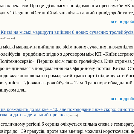
равах реклами Про це дізналася з повідомлення пресслужби «Кр
уд» у Telegram. «Останній місяць літа – гарний привід зробити те,.
все подроб
 Києві на міські маршрути вийшли 8 нових сучасних тролейбусів
иевВласть)
а міські маршрути вийшли ще вісім нових сучасних низькопідло
ролейбусів, придбаних згідно з договором між КП «Київпастранс
Політехносервіс». Перших вісім таких тролейбусів Київ отримав у
ро це дізналася з повідомлення на Офіційному порталі Києва. С
родовжує оновлювати громадський транспорт і підвищувати йог
оступність. “Довжина тролейбусів – 12 м. Транспорт обладнаний
андусом для...
все подроб
иїв розжарить до майже +40, але похолодання вже скоро: синопт
азвали дати – детальний прогноз
(tsn.ua)
 столичному регіоні 6 серпня очікується сильна спека з темпера
овітря до +39 градусів, проте вже ввечері можливі короткочасні д