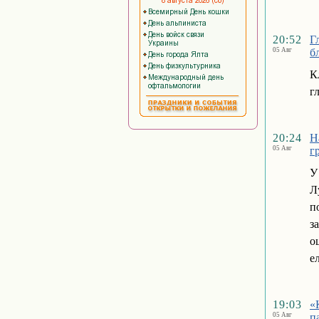
20:52
Г
05 Авг
б
К
г
20:24
Н
05 Авг
г
У
Л
п
з
о
е
19:03
«
05 Авг
п