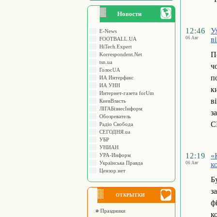
Новости
12:46
У
E-News
06 Авг
в
FOOTBALL.UA
HiTech.Expert
П
Korrespondent.Net
tsn.ua
ч
ГолосUA
п
ИА Интерфакс
ИА УНН
к
Интернет-газета forUm
в
КиевВласть
ЛIГАБiзнесIнформ
з
Обозреватель
С
Радіо Свобода
СЕГОДНЯ.ua
УБР
УНИАН
12:19
«
УРА-Информ
Українська Правда
06 Авг
к
Цензор.нет
Б
з
ОТКРЫТКИ
ф
Праздники
к