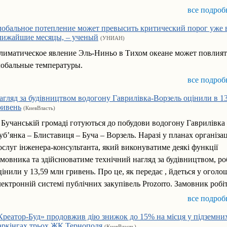
все подроб
лобальное потепление может превысить критический порог уже 
лижайшие месяцы, – ученый
(УНИАН)
лиматическое явление Эль-Ниньо в Тихом океане может повлият
лобальные температуры.
все подроб
агляд за будівництвом водогону Гаврилівка-Ворзель оцінили в 1
ривень
(КиевВласть)
 Бучанській громаді готуються до побудови водогону Гаврилівка
уб’янка – Блиставиця – Буча – Ворзель. Наразі у планах організац
ослуг інженера-консультанта, який виконуватиме деякі функції
амовника та здійснюватиме технічний нагляд за будівництвом, р
цінили у 13,59 млн гривень. Про це, як передає , йдеться у оголо
лектронній системі публічних закупівель Prozorro. Замовник робіт,
все подроб
Креатор-Буд» продовжив дію знижок до 15% на місця у підземни
аркінгах трьох ЖК Тернополя
(КиевВласть)