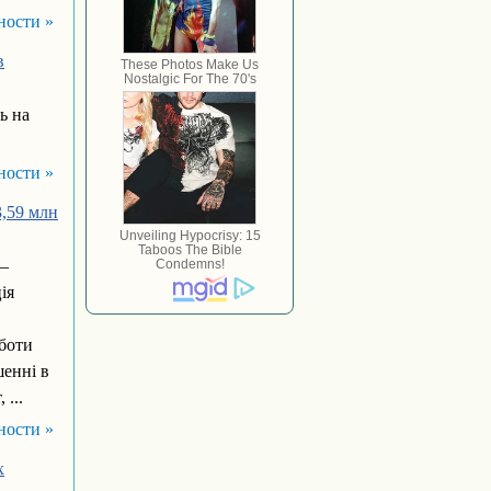
ности »
в
ь на
ности »
3,59 млн
 –
ія
оботи
шенні в
 ...
ности »
х