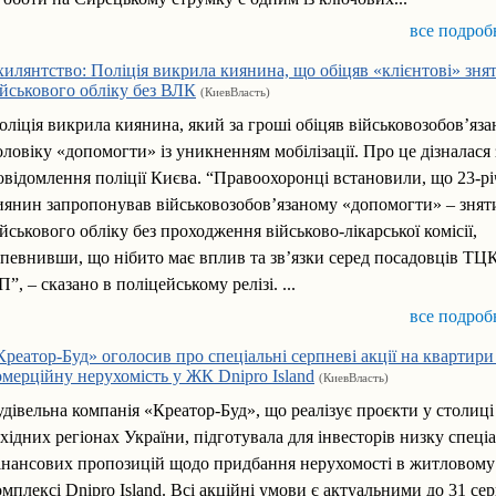
все подроб
хилянтство: Поліція викрила киянина, що обіцяв «клієнтові» знят
ійськового обліку без ВЛК
(КиевВласть)
оліція викрила киянина, який за гроші обіцяв військовозобов’яз
оловіку «допомогти» із уникненням мобілізації. Про це дізналася 
овідомлення поліції Києва. “Правоохоронці встановили, що 23-р
иянин запропонував військовозобов’язаному «допомогти» – зняти
ійськового обліку без проходження військово-лікарської комісії,
апевнивши, що нібито має вплив та зв’язки серед посадовців ТЦК
П”, – сказано в поліцейському релізі. ...
все подроб
Креатор-Буд» оголосив про спеціальні серпневі акції на квартири
омерційну нерухомість у ЖК Dnipro Island
(КиевВласть)
удівельна компанія «Креатор-Буд», що реалізує проєкти у столиці
ахідних регіонах України, підготувала для інвесторів низку спеці
інансових пропозицій щодо придбання нерухомості в житловому
омплексі Dnipro Island. Всі акційні умови є актуальними до 31 сер