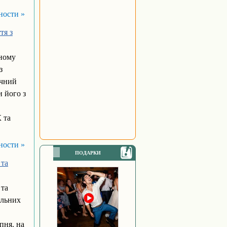
ности »
тя з
аному
з
ічний
 його з
 та
ности »
ПОДАРКИ
 та
 та
альних
пня. на