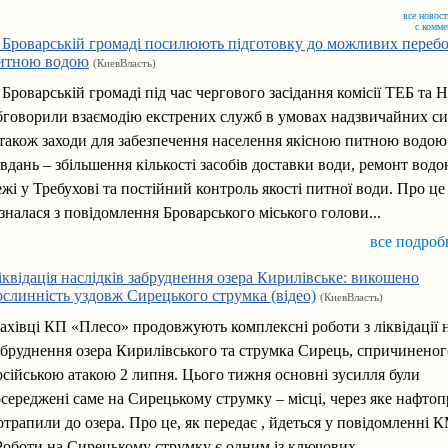
все новост
с комм
 Броварській громаді посилюють підготовку до можливих перебої
итною водою
(КиевВласть)
 Броварській громаді під час чергового засідання комісії ТЕБ та 
бговорили взаємодію екстрених служб в умовах надзвичайних си
 також заходи для забезпечення населення якісною питною водою
авдань – збільшення кількості засобів доставки води, ремонт водо
ежі у Требухові та постійний контроль якості питної води. Про це
ізналася з повідомлення Броварського міського голови...
все подроб
іквідація наслідків забруднення озера Кирилівське: викошено
ослинність уздовж Сирецького струмка (відео)
(КиевВласть)
ахівці КП «Плесо» продовжують комплексні роботи з ліквідації н
абруднення озера Кирилівського та струмка Сирець, спричиненог
осійською атакою 2 липня. Цього тижня основні зусилля були
осереджені саме на Сирецькому струмку – місці, через яке нафто
отрапили до озера. Про це, як передає , йдеться у повідомленні
Роботи на Сирецькому струмку є одним із ключових...