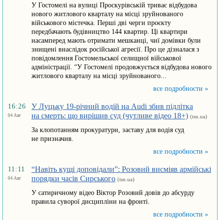
У Гостомелі на вулиці Проскурівській триває відбудова
нового житлового кварталу на місці зруйнованого
військового містечка. Перші дві черги проєкту
передбачають будівництво 144 квартир. Ці квартири
насамперед мають отримати мешканці, чиї домівки були
знищені внаслідок російської агресії. Про це дізналася з
повідомлення Гостомельської селищної військової
адміністрації. “У Гостомелі продовжується відбудова нового
житлового кварталу на місці зруйнованого...
все подробности »
У Луцьку 19-річний водій на Audi збив підлітка
16:26
на смерть: що вирішив суд (чутливе відео 18+)
04 Авг
(tsn.ua)
За клопотанням прокуратури, заставу для водія суд
не призначив.
все подробности »
“Навіть кущі доповідали”: Розовий висміяв армійські
11:11
порядки часів Сирського
04 Авг
(tsn.ua)
У сатиричному відео Віктор Розовий довів до абсурду
правила суворої дисципліни на фронті.
все подробности »