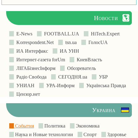
Новости
E-News
FOOTBALL.UA
HiTech.Expert
Korrespondent.Net
tsn.ua
ГолосUA
ИА Интерфакс
ИА УНН
Интернет-газета forUm
КиевВласть
ЛIГАБiзнесIнформ
Обозреватель
Радіо Свобода
СЕГОДНЯ.ua
УБР
УНИАН
УРА-Информ
Українська Правда
Цензор.нет
Украина
События
Политика
Экономика
Наука и Новые технологии
Спорт
Здоровье