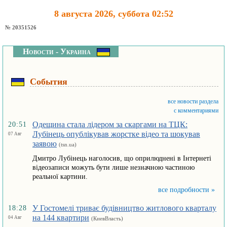
8 августа 2026, суббота 02:52
№ 20351526
Новости - Украина
События
все новости раздела
с комментариями
Одещина стала лідером за скаргами на ТЦК:
20:51
Лубінець опублікував жорстке відео та шокував
07 Авг
заявою
(tsn.ua)
Дмитро Лубінець наголосив, що оприлюднені в Інтернеті
відеозаписи можуть бути лише незначною частиною
реальної картини.
все подробности »
У Гостомелі триває будівництво житлового кварталу
18:28
на 144 квартири
04 Авг
(КиевВласть)