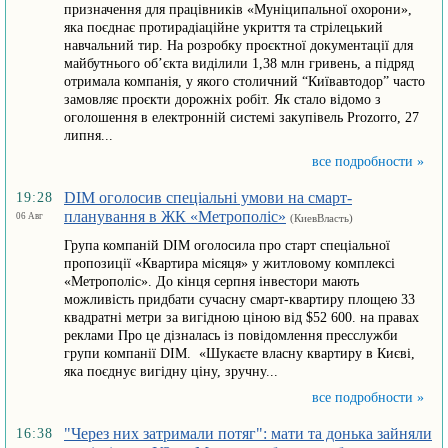
призначення для працівників «Муніципальної охорони»,
яка поєднає протирадіаційне укриття та стрілецький
навчальний тир. На розробку проєктної документації для
майбутнього об’єкта виділили 1,38 млн гривень, а підряд
отримала компанія, у якого столичний “Київавтодор” часто
замовляє проєкти дорожніх робіт. Як стало відомо з
оголошення в електронній системі закупівель Prozorro, 27
липня...
все подробности »
DIM оголосив спеціальні умови на смарт-
19:28
планування в ЖК «Метрополіс»
06 Авг
(КиевВласть)
Група компаній DIM оголосила про старт спеціальної
пропозиції «Квартира місяця» у житловому комплексі
«Метрополіс». До кінця серпня інвестори мають
можливість придбати сучасну смарт-квартиру площею 33
квадратні метри за вигідною ціною від $52 600. на правах
реклами Про це дізналась із повідомлення пресслужби
групи компанії DIM. «Шукаєте власну квартиру в Києві,
яка поєднує вигідну ціну, зручну...
все подробности »
"Через них затримали потяг": мати та донька зайняли
16:38