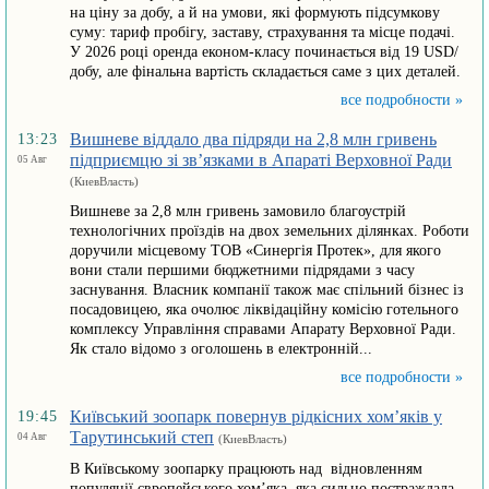
на ціну за добу, а й на умови, які формують підсумкову
суму: тариф пробігу, заставу, страхування та місце подачі.
У 2026 році оренда економ-класу починається від 19 USD/
добу, але фінальна вартість складається саме з цих деталей.
все подробности »
Вишневе віддало два підряди на 2,8 млн гривень
13:23
підприємцю зі зв’язками в Апараті Верховної Ради
05 Авг
(КиевВласть)
Вишневе за 2,8 млн гривень замовило благоустрій
технологічних проїздів на двох земельних ділянках. Роботи
доручили місцевому ТОВ «Синергія Протек», для якого
вони стали першими бюджетними підрядами з часу
заснування. Власник компанії також має спільний бізнес із
посадовицею, яка очолює ліквідаційну комісію готельного
комплексу Управління справами Апарату Верховної Ради.
Як стало відомо з оголошень в електронній...
все подробности »
Київський зоопарк повернув рідкісних хом’яків у
19:45
Тарутинський степ
04 Авг
(КиевВласть)
В Київському зоопарку працюють над відновленням
популяції європейського хом’яка, яка сильно постраждала