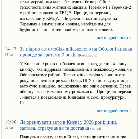
тепломережі, яка має забезпечити безперебійне
теплопостачання житлових масивів Теремки-1 і Теремки-2
у разі пошкодження ТЕЦ-5. Про це, як передає ,
наголосили у КМДА. “Видалення частини дерев на
Теремках є вимушеним кроком, необхідним для
будівництва нової теплової мережі для житлових...
все подробности »
За підрив автомобіля військового на Оболоні киянка
14:23
проведе за гратами 9 років
06 Авг
(КиевВласть)
У Києві до 9 років позбавлення волі засуджено 24-річну
киянку, яка підірвала позашляховик військовослужбовця в
Оболонському районі. Теракт жінка скоїла у січні цього
року, поранення отримали боєць НГУ та його супутниця,
авто було знищено, пошкоджено що один легковик. Наразі
обвинувачена у вчиненому розкаялась. Про це, як передає
, йдеться в повідомленні Київської міської прокуратури.
Як...
все подробности »
Де орендувати авто в Києві у 2026 році: ціни,
19:06
застава, страхування та доставка
05 Авг
(tsn.ua)
Плануючи оренду авто в Києві, варто дивитися не лише