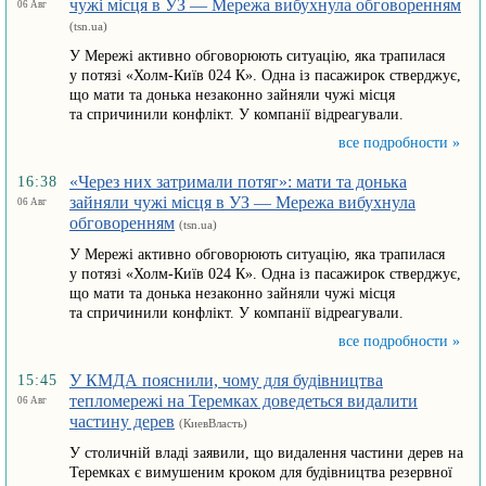
чужі місця в УЗ — Мережа вибухнула обговоренням
06 Авг
(tsn.ua)
У Мережі активно обговорюють ситуацію, яка трапилася
у потязі «Холм-Київ 024 К». Одна із пасажирок стверджує,
що мати та донька незаконно зайняли чужі місця
та спричинили конфлікт. У компанії відреагували.
все подробности »
«Через них затримали потяг»: мати та донька
16:38
зайняли чужі місця в УЗ — Мережа вибухнула
06 Авг
обговоренням
(tsn.ua)
У Мережі активно обговорюють ситуацію, яка трапилася
у потязі «Холм-Київ 024 К». Одна із пасажирок стверджує,
що мати та донька незаконно зайняли чужі місця
та спричинили конфлікт. У компанії відреагували.
все подробности »
У КМДА пояснили, чому для будівництва
15:45
тепломережі на Теремках доведеться видалити
06 Авг
частину дерев
(КиевВласть)
У столичній владі заявили, що видалення частини дерев на
Теремках є вимушеним кроком для будівництва резервної