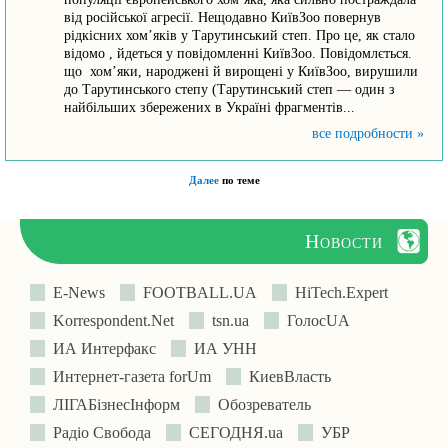
від російської агресії. Нещодавно КиївЗоо повернув
рідкісних хом’яків у Тарутинський степ. Про це, як стало
відомо , йдеться у повідомленні КиївЗоо. Повідомлється.
що хом’яки, народжені й вирощені у КиївЗоо, вирушили
до Тарутинського степу (Тарутинський степ — один з
найбільших збережених в Україні фрагментів...
все подробности »
Далее
по теме
Новости
E-News
FOOTBALL.UA
HiTech.Expert
Korrespondent.Net
tsn.ua
ГолосUA
ИА Интерфакс
ИА УНН
Интернет-газета forUm
КиевВласть
ЛIГАБiзнесIнформ
Обозреватель
Радіо Свобода
СЕГОДНЯ.ua
УБР