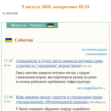
9 августа 2026, воскресенье 05:33
№ 20351540
Новости - Украина
События
все новости раздела
с комментариями
Апокаліпсис в Одесі: місто накрила потужна злива
17:47
з градом та "ураганним" вітром (відео)
08 Авг
(tsn.ua)
Одесу раптово накрила потужна негода з градом
і шквальним вітром, яка перетворила вулиці на річки
та почала руйнувати прибережну інфраструктуру.
все подробности »
Київ замовив проєкт укриття зі стрілецьким тиром
12:46
для працівників «Муніципальної охорони»
07 Авг
(КиевВласть)
У Києві планують збудувати споруду подвійного