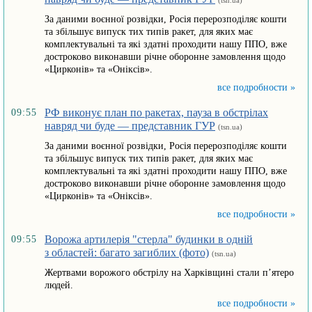
(tsn.ua)
За даними воєнної розвідки, Росія перерозподіляє кошти
та збільшує випуск тих типів ракет, для яких має
комплектувальні та які здатні проходити нашу ППО, вже
достроково виконавши річне оборонне замовлення щодо
«Цирконів» та «Оніксів».
все подробности »
РФ виконує план по ракетах, пауза в обстрілах
09:55
навряд чи буде — представник ГУР
(tsn.ua)
За даними воєнної розвідки, Росія перерозподіляє кошти
та збільшує випуск тих типів ракет, для яких має
комплектувальні та які здатні проходити нашу ППО, вже
достроково виконавши річне оборонне замовлення щодо
«Цирконів» та «Оніксів».
все подробности »
Ворожа артилерія "стерла" будинки в одній
09:55
з областей: багато загиблих (фото)
(tsn.ua)
Жертвами ворожого обстрілу на Харківщині стали п’ятеро
людей.
все подробности »