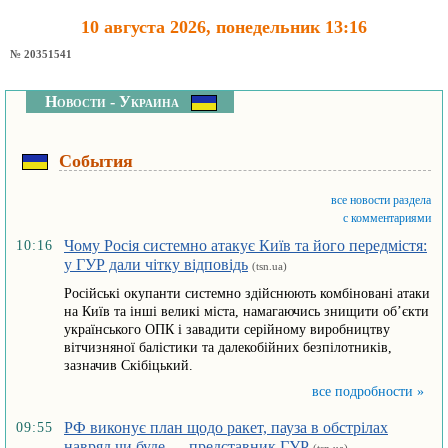
10 августа 2026, понедельник 13:16
№ 20351541
Новости - Украина
События
все новости раздела
с комментариями
Чому Росія системно атакує Київ та його передмістя:
10:16
у ГУР дали чітку відповідь
(tsn.ua)
Російські окупанти системно здійснюють комбіновані атаки
на Київ та інші великі міста, намагаючись знищити об’єкти
українського ОПК і завадити серійному виробництву
вітчизняної балістики та далекобійних безпілотників,
зазначив Скібіцький.
все подробности »
РФ виконує план щодо ракет, пауза в обстрілах
09:55
навряд чи буде — представник ГУР