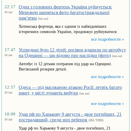
Одна з головних фортець України руйнується:
22:17
Мережею ширяться фото багатостраждальної
09 Авг
пам’ятки
(tsn.ua)
Хотинська фортеця, яка є одним із найвідоміших
історичних символів України, продовжує руйнуватися.
все подробности »
Усередині було 12 дітей: росіяни вдарили по автобусу
17:47
на Одещині — що відомо про наслідки (фото)
09 Авг
(tsn.ua)
Автобус із 12 дітьми потрапив під удар на Одещині.
Вигівський розкрив деталі.
все подробности »
Одеса — під масованою атакою Росії: летять багато
12:57
ракет, у місті лунають вибухи
09 Авг
(tsn.ua)
все подробности »
Удар рф по Харькову 9 августа - двое погибших, 21
10:09
пострадавший, среди них ребенок
09 Авг
(ИА УНН)
Удар рф по Харькову 9 августа - двое погибших, 21