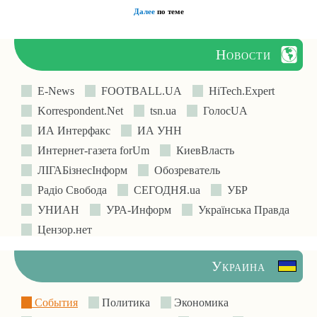
Далее
по теме
Новости
E-News
FOOTBALL.UA
HiTech.Expert
Korrespondent.Net
tsn.ua
ГолосUA
ИА Интерфакс
ИА УНН
Интернет-газета forUm
КиевВласть
ЛIГАБiзнесIнформ
Обозреватель
Радіо Свобода
СЕГОДНЯ.ua
УБР
УНИАН
УРА-Информ
Українська Правда
Цензор.нет
Украина
События
Политика
Экономика