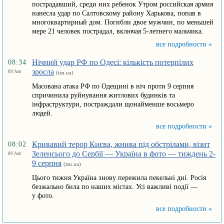
пострадавший, среди них ребенок Утром российская армия
нанесла удар по Салтовскому району Харькова, попав в
многоквартирный дом. Погибли двое мужчин, по меньшей
мере 21 человек пострадал, включая 5-летнего мальчика.
все подробности »
Нічний удар РФ по Одесі: кількість потерпілих
08:34
зросла
09 Авг
(tsn.ua)
Масована атака РФ по Одещині в ніч проти 9 серпня
спричинила руйнування житлових будинків та
інфраструктури, постраждали щонайменше восьмеро
людей.
все подробности »
Кривавий терор Києва, жнива під обстрілами, візит
08:02
Зеленсього до Сербії — Україна в фото — тиждень 2-
09 Авг
9 серпня
(tsn.ua)
Цього тижня Україна знову пережила пекельні дні. Росія
безжально била по наших містах. Усі важливі події —
у фото.
все подробности »