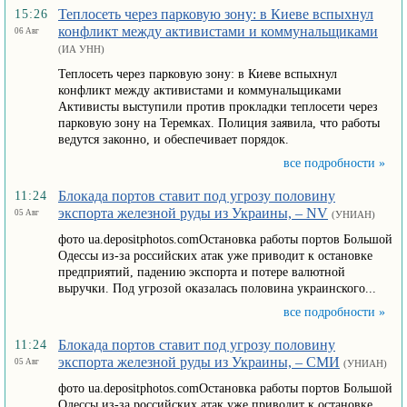
Теплосеть через парковую зону: в Киеве вспыхнул
15:26
конфликт между активистами и коммунальщиками
06 Авг
(ИА УНН)
Теплосеть через парковую зону: в Киеве вспыхнул
конфликт между активистами и коммунальщиками
Активисты выступили против прокладки теплосети через
парковую зону на Теремках. Полиция заявила, что работы
ведутся законно, и обеспечивает порядок.
все подробности »
Блокада портов ставит под угрозу половину
11:24
экспорта железной руды из Украины, – NV
05 Авг
(УНИАН)
фото ua.depositphotos.comОстановка работы портов Большой
Одессы из-за российских атак уже приводит к остановке
предприятий, падению экспорта и потере валютной
выручки. Под угрозой оказалась половина украинского...
все подробности »
Блокада портов ставит под угрозу половину
11:24
экспорта железной руды из Украины, – СМИ
05 Авг
(УНИАН)
фото ua.depositphotos.comОстановка работы портов Большой
Одессы из-за российских атак уже приводит к остановке