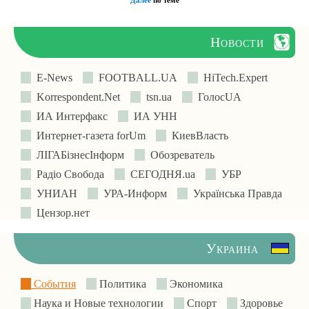
Далее
по теме
Новости
E-News
FOOTBALL.UA
HiTech.Expert
Korrespondent.Net
tsn.ua
ГолосUA
ИА Интерфакс
ИА УНН
Интернет-газета forUm
КиевВласть
ЛIГАБiзнесIнформ
Обозреватель
Радіо Свобода
СЕГОДНЯ.ua
УБР
УНИАН
УРА-Информ
Українська Правда
Цензор.нет
Украина
События
Политика
Экономика
Наука и Новые технологии
Спорт
Здоровье