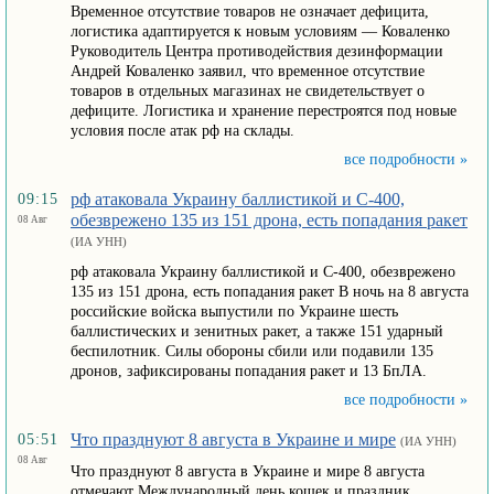
Временное отсутствие товаров не означает дефицита,
логистика адаптируется к новым условиям — Коваленко
Руководитель Центра противодействия дезинформации
Андрей Коваленко заявил, что временное отсутствие
товаров в отдельных магазинах не свидетельствует о
дефиците. Логистика и хранение перестроятся под новые
условия после атак рф на склады.
все подробности »
рф атаковала Украину баллистикой и С-400,
09:15
обезврежено 135 из 151 дрона, есть попадания ракет
08 Авг
(ИА УНН)
рф атаковала Украину баллистикой и С-400, обезврежено
135 из 151 дрона, есть попадания ракет В ночь на 8 августа
российские войска выпустили по Украине шесть
баллистических и зенитных ракет, а также 151 ударный
беспилотник. Силы обороны сбили или подавили 135
дронов, зафиксированы попадания ракет и 13 БпЛА.
все подробности »
Что празднуют 8 августа в Украине и мире
05:51
(ИА УНН)
08 Авг
Что празднуют 8 августа в Украине и мире 8 августа
отмечают Международный день кошек и праздник