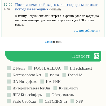
После аномальной жары: какие сюрпризы готовит
12:00
погода на выходных
07 Авг
(УНИАН)
К концу недели сильной жары в Украине уже не будет ,но
местами температура все же поднимется до +30 и чуть
выше.
все подробности »
Далее
по теме
Новости
E-News
FOOTBALL.UA
HiTech.Expert
Korrespondent.Net
tsn.ua
ГолосUA
ИА Интерфакс
ИА УНН
Интернет-газета forUm
КиевВласть
ЛIГАБiзнесIнформ
Обозреватель
Радіо Свобода
СЕГОДНЯ.ua
УБР