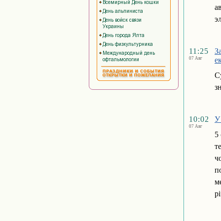
а
э
11:25
З
07 Авг
е
С
з
10:02
У
07 Авг
5
т
ч
п
м
р