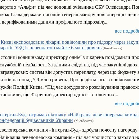
ідерство «Альфи» під час доповіді очільника СБУ Олександра По
акож Глава держави погодив генерал-майору нові операції спецс
а верифікованими даними профільного підрозділу...
все подроб
 Києві експосадовцю лікарні повідомили про підозру через заку
паратів УЗД із переплатою майже 6 млн гривень
(КиевВласть)
 столиці колишньому директору однієї з лікарень повідомили про
 службовій недбалості. За даними слідства, під час закупівлі двох
льтразвукових систем він допустив переплату, через що бюджету 
битків на понад 5,9 млн гривень. Про це дізналась із повідомленн
лужби Поліції Києва. “Під час досудового розслідування правоох
становили, що 35-річний директор однієї зі столичних...
все подроб
Інтергал-Буд» отримав відзнаку «Найкраща девелоперська компан
онфедерації будівельників України
(КиевВласть)
евелоперська компанія «Інтергал-Буд» здобула почесну нагороду
Найкраща девелоперська компанія» під час урочистого заходу з н