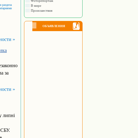
Фоторепортаж
и раздела
В мире
ентариями
Происшествия
ОБЪЯВЛЕНИЯ
ности »
ника
езаконно
а за
ности »
у липні
 СБУ.
в