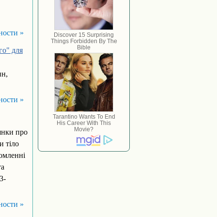
ности »
го" для
ин,
ности »
янки про
и тіло
домленні
та
3-
ности »