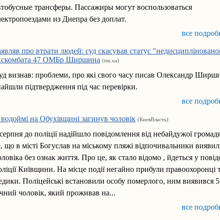
втобусные трансферы. Пассажиры могут воспользоваться
лектропоездами из Днепра без доплат.
все подроб
аявляв про втрати людей: суд скасував статус "недисципліновано
кскомбата 47 ОМБр Ширшина
(tsn.ua)
уд визнав: проблеми, про які свого часу писав Олександр Ширш
найшли підтвердження під час перевірки.
все подроб
 водоймі на Обухівщині загинув чоловік
(КиевВласть)
 серпня до поліції надійшло повідомлення від небайдужої громад
е, що в місті Богуслав на міському пляжі відпочивальники виявил
оловіка без ознак життя. Про це, як стало відомо , йдеться у пові
оліції Київщини. На місце події негайно прибули правоохоронці 
едики. Поліцейські встановили особу померлого, ним виявився 5
ічний чоловік, який проживав на...
все подроб