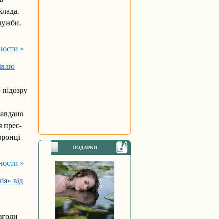
клада.
лужби.
ности »
півлю
 підозру
завдано
я прес-
оронці
ПОДАРКИ
ности »
ія» від
агоди