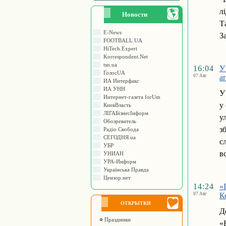
л
Новости
Т
E-News
З
FOOTBALL.UA
HiTech.Expert
Korrespondent.Net
tsn.ua
16:04
У
ГолосUA
07 Авг
а
ИА Интерфакс
ИА УНН
У
Интернет-газета forUm
у
КиевВласть
ЛIГАБiзнесIнформ
у
Обозреватель
з
Радіо Свобода
СЕГОДНЯ.ua
с
УБР
в
УНИАН
УРА-Информ
Українська Правда
Цензор.нет
14:24
«
07 Авг
К
ОТКРЫТКИ
Д
Праздники
«