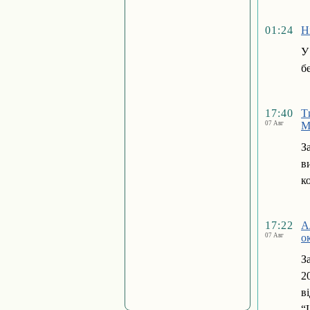
01:24
Н
У
б
17:40
Т
07 Авг
М
З
в
к
17:22
А
07 Авг
о
З
2
в
“