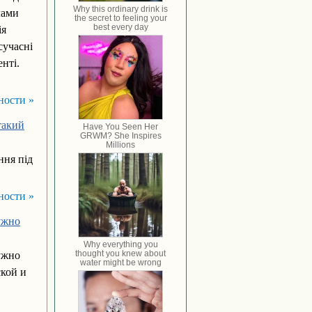
лами
ія
сучасні
нті.
ности »
такий
ння під
ности »
ужно
ужно
ской и