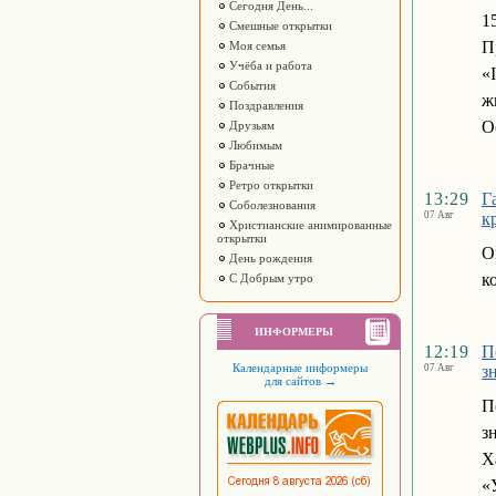
Сегодня День...
1
Смешные открытки
П
Моя семья
Учёба и работа
«
События
ж
Поздравления
О
Друзьям
Любимым
Брачные
Ретро открытки
13:29
Г
Соболезнования
07 Авг
к
Христианские анимированные
открытки
О
День рождения
к
С Добрым утро
ИНФОРМЕРЫ
12:19
П
Календарные информеры
07 Авг
з
для сайтов
→
П
з
Х
«