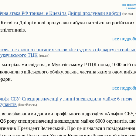
все новост
с комм
ічна атака РФ триває: e Києві та Дніпрі пролунали вибухи
(tsn.ua)
 Києві та Дніпрі вночі пролунали вибухи на тлі атаки російських
езпілотників.
все подроб
исяча незаконно списаних чоловіків: суд взяв під варту ексочіль
укачівського ТЦК
(tsn.ua)
а матеріалами слідства, в Мукачівському РТЦК понад 1000 осіб н
иключили з військового обліку, значна частина яких згодом виїхал
ордон.
все подроб
льфа СБУ: Спецпризначенці у липні знешкодили майже 6 тисяч
купантів
(КиевВласть)
а верифікованими даними профільного підрозділу «Альфи» СБУ, 
026 року спецпризначенці знешкодили майже 6000 окупантів, що
ідзначив Президент Зеленський. Про це дізналася з повідомлення
Цього тижня Президент України Володимир Зеленський відзначи