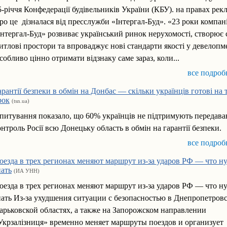
5-річчя Конфедерації будівельників України (КБУ). на правах рек
ро це дізналася від пресслужби «Інтергал-Буд». «23 роки компан
Інтергал-Буд» розвиває український ринок нерухомості, створює 
итлові простори та впроваджує нові стандарти якості у девелопме
собливо цінно отримати відзнаку саме зараз, коли...
все подроб
арантії безпеки в обмін на Донбас — скільки українців готові на 
рок
(tsn.ua)
питування показало, що 60% українців не підтримують передава
онтроль Росії всю Донецьку область в обмін на гарантії безпеки.
все подроб
оезда в трех регионах меняют маршрут из-за ударов РФ — что н
нать
(ИА УНН)
оезда в трех регионах меняют маршрут из-за ударов РФ — что н
нать Из-за ухудшения ситуации с безопасностью в Днепропетров
арьковской областях, а также на Запорожском направлении
Укрзалізниця» временно меняет маршруты поездов и организует