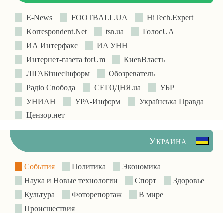
E-News
FOOTBALL.UA
HiTech.Expert
Korrespondent.Net
tsn.ua
ГолосUA
ИА Интерфакс
ИА УНН
Интернет-газета forUm
КиевВласть
ЛIГАБiзнесIнформ
Обозреватель
Радіо Свобода
СЕГОДНЯ.ua
УБР
УНИАН
УРА-Информ
Українська Правда
Цензор.нет
Украина
События
Политика
Экономика
Наука и Новые технологии
Спорт
Здоровье
Культура
Фоторепортаж
В мире
Происшествия