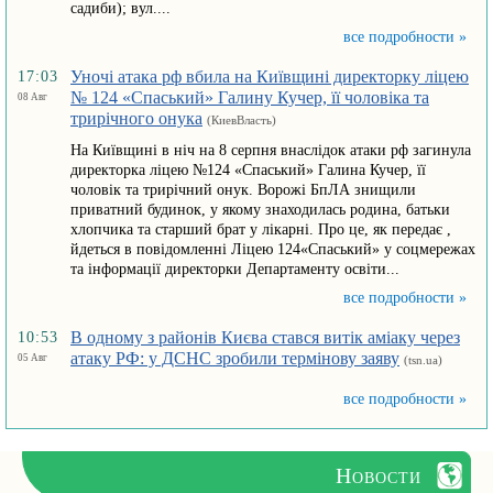
садиби); вул....
все подробности »
Уночі атака рф вбила на Київщині директорку ліцею
17:03
№ 124 «Спаський» Галину Кучер, її чоловіка та
08 Авг
трирічного онука
(КиевВласть)
На Київщині в ніч на 8 серпня внаслідок атаки рф загинула
директорка ліцею №124 «Спаський» Галина Кучер, її
чоловік та трирічний онук. Ворожі БпЛА знищили
приватний будинок, у якому знаходилась родина, батьки
хлопчика та старший брат у лікарні. Про це, як передає ,
йдеться в повідомленні Ліцею 124«Спаський» у соцмережах
та інформації директорки Департаменту освіти...
все подробности »
В одному з районів Києва стався витік аміаку через
10:53
атаку РФ: у ДСНС зробили термінову заяву
05 Авг
(tsn.ua)
все подробности »
Новости