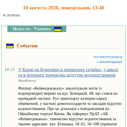
10 августа 2026, понедельник 13:48
№ 20356562
Новости - Украина
События
все новости раздела
с комментариями
У Києві на Куренівці в приватних садибах, у школі
10:21
та в інтернаті тимчасово відсутнє водопостачання
(КиевВласть)
Фахівці «Київводоканалу» локалізували витік із
водопровідної мережі на вул. Білицькій, 68, що стався на
проїжджій частині. Рух транспорту вулицею наразі
обмежений, у частині домогосподарств та закладів відсутнє
водопостачання. Про це дізналася з повідомлення на
Офіційному порталі Києва. Як інформує ПрАТ «АК
«Київводоканал», тимчасово відсутнє водопостачання за
такими адресами: вул. Білицька, 18–61, 50–108 (приватні