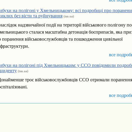
ибухи на полігоні у Хмельницькому: всі подробиці про поранени
никлих без вісти та руйнування
(tsn.ua)
наслідок надзвичайної події на території військового полігону п
мельницького сталася масштабна детонація боєприпасів, яка при
о поранення військовослужбовців та пошкодження цивільної
нфраструктури.
все подроб
ибухи на полігоні під Хмельницьким: у ССО повідомили подроб
нциденту
(tsn.ua)
онайменше троє військовослужбовців ССО отримали поранення 
оспіталізовані.
все подроб