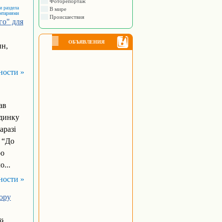
Фоторепортаж
и раздела
В мире
ентариями
Происшествия
го" для
ОБЪЯВЛЕНИЯ
ин,
ности »
ав
удинку
аразі
 “До
ро
...
ности »
ору
ий