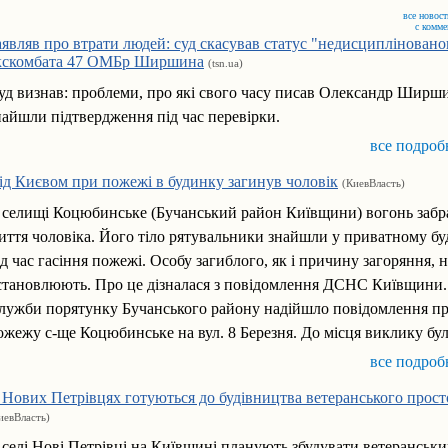
все новост
с комм
аявляв про втрати людей: суд скасував статус "недисципліновано
кскомбата 47 ОМБр Ширшина
(tsn.ua)
уд визнав: проблеми, про які свого часу писав Олександр Ширш
найшли підтвердження під час перевірки.
все подроб
ід Києвом при пожежі в будинку загинув чоловік
(КиевВласть)
 селищі Коцюбинське (Бучанський район Київщини) вогонь забр
иття чоловіка. Його тіло рятувальники знайшли у приватному б
ід час гасіння пожежі. Особу загиблого, як і причину загоряння, н
становлюють. Про це дізналася з повідомлення ДСНС Київщини.
лужби порятунку Бучанського району надійшло повідомлення п
ожежу с-ще Коцюбинське на вул. 8 Березня. До місця виклику було
все подроб
 Нових Петрівцях готуються до будівництва ветеранського прост
иевВласть)
 селі Нові Петрівці на Київщині планують збудувати ветеранськ