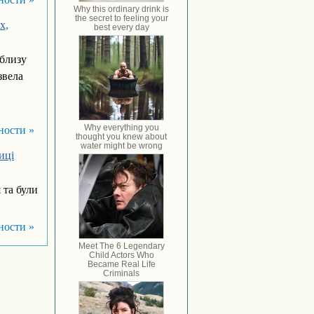
х,
облизу
звела
ности »
иці
та були
ности »