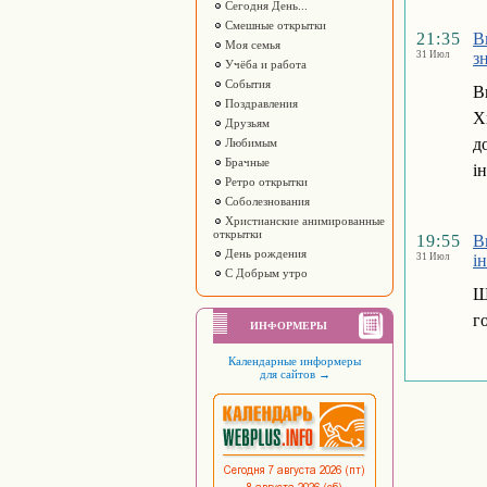
Сегодня День...
Смешные открытки
21:35
В
Моя семья
31 Июл
з
Учёба и работа
События
В
Поздравления
Х
Друзьям
д
Любимым
Брачные
і
Ретро открытки
Соболезнования
Христианские анимированные
открытки
19:55
В
День рождения
31 Июл
і
С Добрым утро
Щ
г
ИНФОРМЕРЫ
Календарные информеры
для сайтов
→