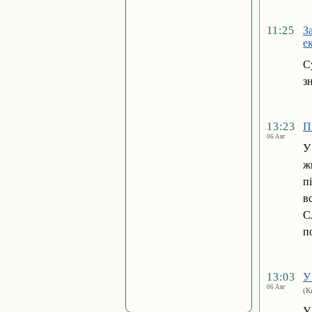
11:25
З
е
С
з
13:23
П
06 Авг
У
ж
п
в
С
п
13:03
У
06 Авг
(К
У