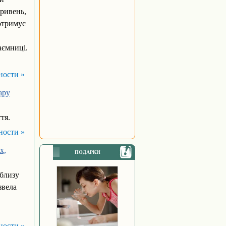
гривень,
отримує
аємниці.
ности »
ару
тя.
ности »
х,
ПОДАРКИ
облизу
звела
ности »