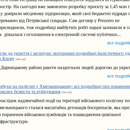
ростір. На сьогодні вже замовлено розробку проєкту за 1,45 млн 
ку довірили місцевому підприємцю, який свої бюджетні підряди 
ереважно від Петрівської сільради. Сам договір у Prozorro не
прилюднили, тож подробиці майбутніх робіт наразі залишили в т
к дізналася з оголошення в електронній системі публічних...
все подроб
ігли до укриття і загинули: моторошні подробиці балістичного уд
о Києву
(tsn.ua)
 Дарницькому районі ракети наздогнали людей дорогою до укрит
все подроб
ибухи на полігоні у Хмельницькому: всі подробиці про поранени
никлих безвісти та руйнування
(tsn.ua)
наслідок надзвичайної події на території військового полігону п
мельницького сталася масштабна детонація боєприпасів, яка при
о поранення військовослужбовців та пошкодження цивільної
нфраструктури.
все подроб