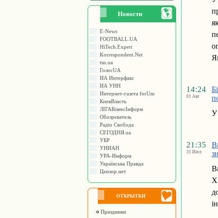
п
Новости
я
E-News
п
FOOTBALL.UA
о
HiTech.Expert
Korrespondent.Net
Я
tsn.ua
ГолосUA
ИА Интерфакс
ИА УНН
14:24
Б
Интернет-газета forUm
01 Авг
п
КиевВласть
ЛIГАБiзнесIнформ
У
Обозреватель
Радіо Свобода
СЕГОДНЯ.ua
УБР
21:35
В
УНИАН
31 Июл
з
УРА-Информ
Українська Правда
В
Цензор.нет
Х
д
ОТКРЫТКИ
і
Праздники