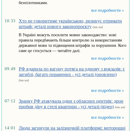
безпілотниками.
все подробности »
Хто не говоритиме українською, ризикує отримати
10:33
штраф: деталі нового законопроєкту
(tsn.ua)
В Україні можуть посилити мовне законодавство: нові
правила передбачають більше контролю за використанням
державної мови та підвищення штрафів за порушення. Кого
саме це стосується — читайте далі.
все подробности »
РФ вдарила по вагону потяга на одному з вокзалів: є
09:49
загиблі, багато поранених - усі деталі (оновлено)
(tsn.ua)
все подробности »
Зранку РФ атакувала один з обласних центрів: дрон
07:12
пробив діру в стелі квартири - усі деталі (відео)
(tsn.ua)
все подробности »
Люди загинули на залізничній платформі: моторошні
14:01