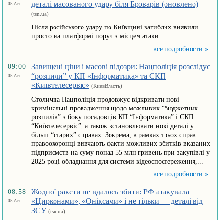
деталі масованого удару біля Броварів (оновлено)
05 Авг
(tsn.ua)
Після російського удару по Київщині загиблих виявили
просто на платформі поруч з місцем атаки.
все подробности »
Завищені ціни і масові підозри: Нацполіція розслідує
09:00
“розпили” у КП «Інформатика» та СКП
05 Авг
«Київтелесервіс»
(КиевВласть)
Столична Нацполіція продовжує відкривати нові
кримінальні провадження щодо можливих “бюджетних
розпилів” з боку посадовців КП “Інформатика” і СКП
“Київтелесервіс”, а також встановлювати нові деталі у
більш “старих” справах. Зокрема, в рамках трьох справ
правоохоронці вивчають факти можливих збитків вказаних
підприємств на суму понад 55 млн гривень при закупівлі у
2025 році обладнання для системи відеоспостереження,...
все подробности »
Жодної ракети не вдалось збити: РФ атакувала
08:58
«Цирконами», «Оніксами» і не тільки — деталі від
05 Авг
ЗСУ
(tsn.ua)