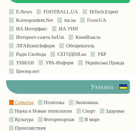
E-News
FOOTBALL.UA
HiTech.Expert
Korrespondent.Net
tsn.ua
ГолосUA
ИА Интерфакс
ИА УНН
Интернет-газета forUm
КиевВласть
ЛIГАБiзнесIнформ
Обозреватель
Радіо Свобода
СЕГОДНЯ.ua
УБР
УНИАН
УРА-Информ
Українська Правда
Цензор.нет
Украина
События
Политика
Экономика
Наука и Новые технологии
Спорт
Здоровье
Культура
Фоторепортаж
В мире
Происшествия