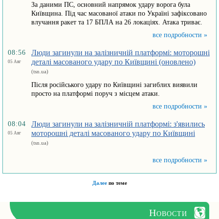
За даними ПС, основний напрямок удару ворога була
Київщина. Під час масованої атаки по Україні зафіксовано
влучання ракет та 17 БПЛА на 26 локаціях. Атака триває.
все подробности »
Люди загинули на залізничній платформі: моторошні
08:56
деталі масованого удару по Київщині (оновлено)
05 Авг
(tsn.ua)
Після російського удару по Київщині загиблих виявили
просто на платформі поруч з місцем атаки.
все подробности »
Люди загинули на залізничній платформі: з'явились
08:04
моторошні деталі масованого удару по Київщині
05 Авг
(tsn.ua)
все подробности »
Далее
по теме
Новости