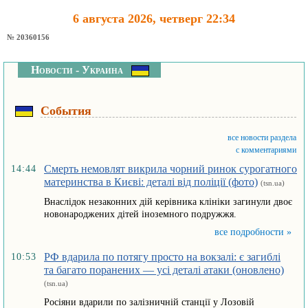
6 августа 2026, четверг 22:34
№ 20360156
Новости - Украина
События
все новости раздела
с комментариями
Смерть немовлят викрила чорний ринок сурогатного
14:44
материнства в Києві: деталі від поліції (фото)
(tsn.ua)
Внаслідок незаконних дій керівника клініки загинули двоє
новонароджених дітей іноземного подружжя.
все подробности »
РФ вдарила по потягу просто на вокзалі: є загиблі
10:53
та багато поранених — усі деталі атаки (оновлено)
(tsn.ua)
Росіяни вдарили по залізничній станції у Лозовій