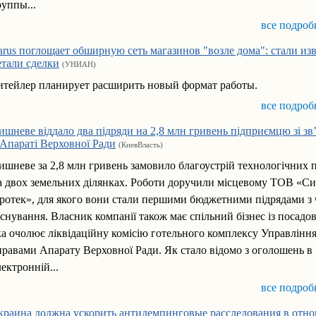
руппы...
все подроб
arus поглощает обширную сеть магазинов "возле дома": стали из
етали сделки
(УНИАН)
итейлер планирует расширить новый формат работы.
все подроб
ишневе віддало два підряди на 2,8 млн гривень підприємцю зі зв
 Апараті Верховної Ради
(КиевВласть)
ишневе за 2,8 млн гривень замовило благоустрій технологічних п
а двох земельних ділянках. Роботи доручили місцевому ТОВ «Си
ротек», для якого вони стали першими бюджетними підрядами з 
аснування. Власник компанії також має спільний бізнес із посадо
ка очолює ліквідаційну комісію готельного комплексу Управлінн
правами Апарату Верховної Ради. Як стало відомо з оголошень в
лектронній...
все подроб
краина должна ускорить антидемпинговые расследования в отн