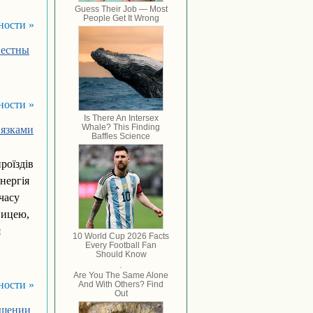
ности »
вестны
ности »
’язками
роїздів
нергія
часу
вицею,
я
ности »
ошении