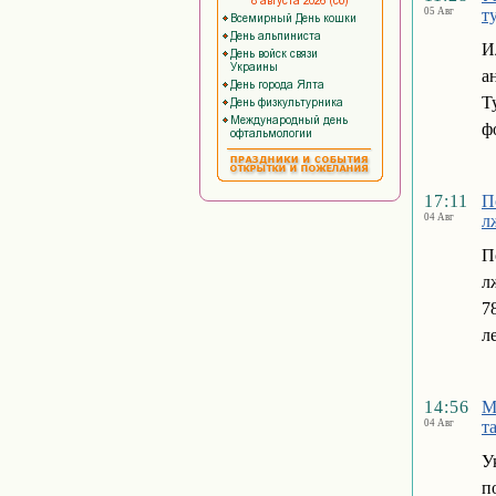
05 Авг
т
И
а
Т
ф
17:11
П
04 Авг
л
П
л
7
л
14:56
М
04 Авг
т
У
п