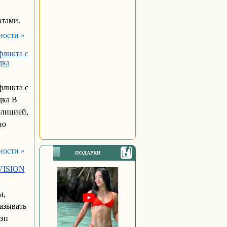
отами.
ности »
фликта с
дка
фликта с
дка В
олицией,
но
ности »
ПОДАРКИ
IVISION
ы,
азывать
рэп