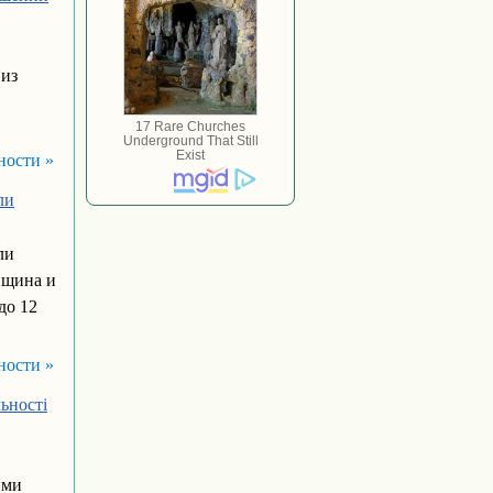
 из
ности »
ли
ли
нщина и
до 12
ности »
ьності
ими