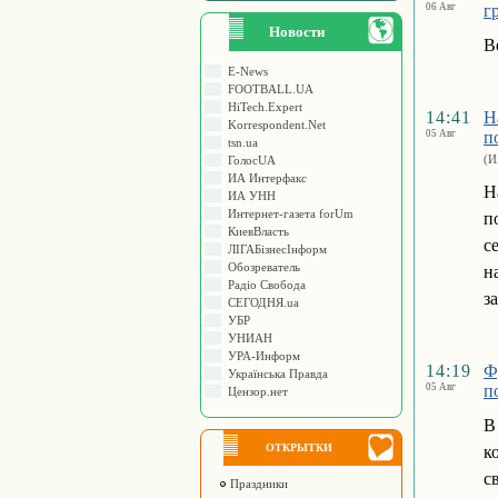
06 Авг
г
Новости
В
E-News
FOOTBALL.UA
HiTech.Expert
14:41
Н
Korrespondent.Net
05 Авг
п
tsn.ua
(И
ГолосUA
ИА Интерфакс
Н
ИА УНН
Интернет-газета forUm
п
КиевВласть
с
ЛIГАБiзнесIнформ
Обозреватель
н
Радіо Свобода
з
СЕГОДНЯ.ua
УБР
УНИАН
УРА-Информ
14:19
Ф
Українська Правда
05 Авг
п
Цензор.нет
В
ОТКРЫТКИ
к
с
Праздники