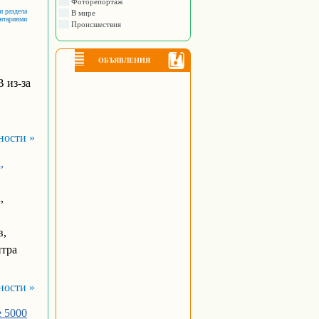
Фоторепортаж
и раздела
В мире
ентариями
Происшествия
ОБЪЯВЛЕНИЯ
 из-за
ности »
,
,
в,
нтра
ности »
е 5000