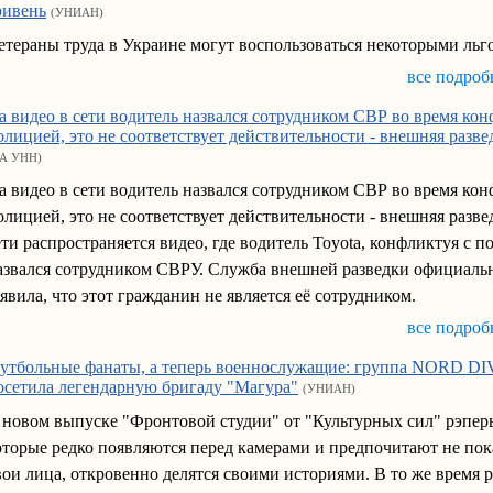
ривень
(УНИАН)
етераны труда в Украине могут воспользоваться некоторыми льг
все подроб
а видео в сети водитель назвался сотрудником СВР во время кон
олицией, это не соответствует действительности - внешняя разве
А УНН)
а видео в сети водитель назвался сотрудником СВР во время кон
олицией, это не соответствует действительности - внешняя разве
ети распространяется видео, где водитель Toyota, конфликтуя с п
азвался сотрудником СВРУ. Служба внешней разведки официаль
аявила, что этот гражданин не является её сотрудником.
все подроб
утбольные фанаты, а теперь военнослужащие: группа NORD D
осетила легендарную бригаду "Магура"
(УНИАН)
 новом выпуске "Фронтовой студии" от "Культурных сил" рэпер
оторые редко появляются перед камерами и предпочитают не пок
вои лица, откровенно делятся своими историями. В то же время 