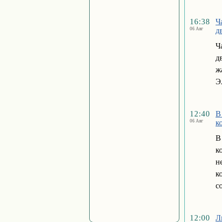
16:38
Ч
06 Авг
д
Ч
д
ж
Э
12:40
В
06 Авг
к
В
к
н
к
с
12:00
Л