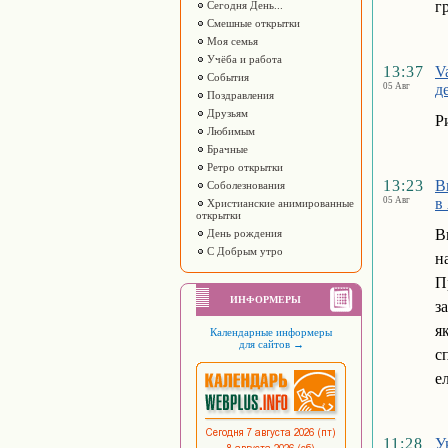
г
Сегодня День...
Смешные открытки
Моя семья
Учёба и работа
13:37
V
События
05 Авг
д
Поздравления
Друзьям
Р
Любимым
Брачные
Ретро открытки
13:23
В
Соболезнования
05 Авг
в
Христианские анимированные
открытки
В
День рождения
С Добрым утро
н
П
ИНФОРМЕРЫ
з
я
Календарные информеры
для сайтов
→
с
е
11:28
У