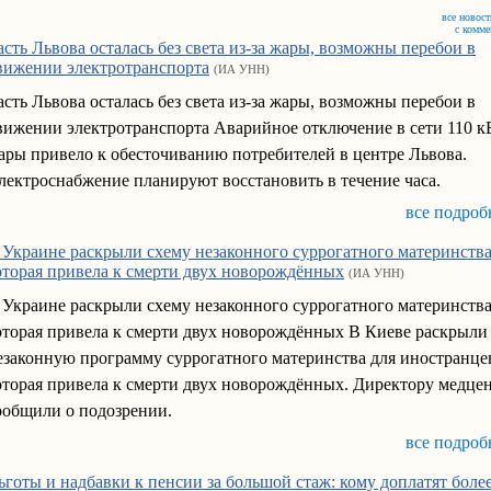
все новост
с комм
асть Львова осталась без света из-за жары, возможны перебои в
вижении электротранспорта
(ИА УНН)
асть Львова осталась без света из-за жары, возможны перебои в
вижении электротранспорта Аварийное отключение в сети 110 кВ
ары привело к обесточиванию потребителей в центре Львова.
лектроснабжение планируют восстановить в течение часа.
все подроб
 Украине раскрыли схему незаконного суррогатного материнства
оторая привела к смерти двух новорождённых
(ИА УНН)
 Украине раскрыли схему незаконного суррогатного материнства
оторая привела к смерти двух новорождённых В Киеве раскрыли
езаконную программу суррогатного материнства для иностранце
оторая привела к смерти двух новорождённых. Директору медце
ообщили о подозрении.
все подроб
ьготы и надбавки к пенсии за большой стаж: кому доплатят боле