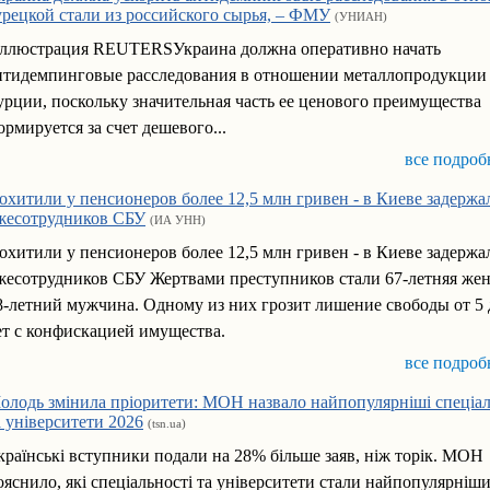
урецкой стали из российского сырья, – ФМУ
(УНИАН)
ллюстрация REUTERSУкраина должна оперативно начать
нтидемпинговые расследования в отношении металлопродукции
урции, поскольку значительная часть ее ценового преимущества
ормируется за счет дешевого...
все подроб
охитили у пенсионеров более 12,5 млн гривен - в Киеве задержа
жесотрудников СБУ
(ИА УНН)
охитили у пенсионеров более 12,5 млн гривен - в Киеве задержа
жесотрудников СБУ Жертвами преступников стали 67-летняя же
8-летний мужчина. Одному из них грозит лишение свободы от 5 
ет с конфискацией имущества.
все подроб
олодь змінила пріоритети: МОН назвало найпопулярніші спеціал
а університети 2026
(tsn.ua)
країнські вступники подали на 28% більше заяв, ніж торік. МОН
ояснило, які спеціальності та університети стали найпопулярніш