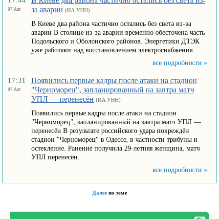
В Киеве два района частично остались без света из-
17:44
за аварии
07 Авг
(ИА УНН)
В Киеве два района частично остались без света из-за
аварии В столице из-за аварии временно обесточена часть
Подольского и Оболонского районов. Энергетики ДТЭК
уже работают над восстановлением электроснабжения.
все подробности »
Появились первые кадры после атаки на стадион
17:31
"Черноморец", запланированный на завтра матч
07 Авг
УПЛ — перенесён
(ИА УНН)
Появились первые кадры после атаки на стадион
"Черноморец", запланированный на завтра матч УПЛ —
перенесён В результате российского удара повреждён
стадион "Черноморец" в Одессе, в частности трибуны и
остекление. Ранение получила 29-летняя женщина, матч
УПЛ перенесён.
все подробности »
Далее
по теме