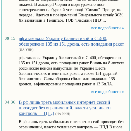
пожежі. В акваторії Чорного моря уражено пост
спостереження на буровій установці “Сиваш”. Про це, як
передає , йдеться в повідомленні Генерального штабу ЗСУ.
Як зазначили в Генштабі, ТОВ “Ільський НПЗ”...
все подробности »
рф атаковала Украину баллистикой и С-400,
09:15
обезврежено 135 из 151 дрона, есть попадания ракет
(ИА УНН)
рф атаковала Украину баллистикой и С-400, обезврежено
135 из 151 дрона, есть попадания ракет В ночь на 8 августа
российские войска выпустили по Украине шесть
баллистических и зенитных ракет, а также 151 ударный
беспилотник. Силы обороны сбили или подавили 135
дронов, зафиксированы попадания ракет и 13 БпЛА.
все подробности »
В рф лишь треть мобильных интернет-сессий
04:36
проходит без ограничений, власти усиливают
контроль — ЦПД
(ИА УНН)
В рф лишь треть мобильных интернет-сессий проходит без
ограничений, власти усиливают контроль — ЦПД В июле