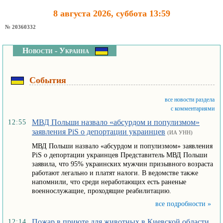
8 августа 2026, суббота 13:59
№ 20360332
Новости - Украина
События
все новости раздела
с комментариями
МВД Польши назвало «абсурдом и популизмом»
12:55
заявления PiS о депортации украинцев
(ИА УНН)
МВД Польши назвало «абсурдом и популизмом» заявления
PiS о депортации украинцев Представитель МВД Польши
заявила, что 95% украинских мужчин призывного возраста
работают легально и платят налоги. В ведомстве также
напомнили, что среди неработающих есть раненые
военнослужащие, проходящие реабилитацию.
все подробности »
Пожар в приюте для животных в Киевской области
12:14