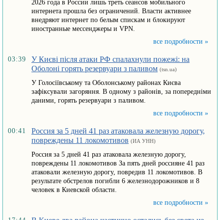
2026 года в России лишь треть сеансов мобильного
интернета прошла без ограничений. Власти активнее
внедряют интернет по белым спискам и блокируют
иностранные мессенджеры и VPN.
все подробности »
У Києві після атаки РФ спалахнули пожежі: на
03:39
Оболоні горять резервуари з паливом
(tsn.ua)
У Голосіївському та Оболонському районах Києва
зафіксували загоряння. В одному з районів, за попередніми
даними, горять резервуари з паливом.
все подробности »
Россия за 5 дней 41 раз атаковала железную дорогу,
00:41
повреждены 11 локомотивов
(ИА УНН)
Россия за 5 дней 41 раз атаковала железную дорогу,
повреждены 11 локомотивов За пять дней россияне 41 раз
атаковали железную дорогу, повредив 11 локомотивов. В
результате обстрелов погибли 6 железнодорожников и 8
человек в Киевской области.
все подробности »