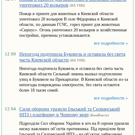
уничтожил 20 вольеров
(ИА УНН)
Пожар в приюте для животных в Киевской области
уничтожил 20 вольеров В селе Фёдоровка в Киевской
области, по данным ГСЧС, горел приют для животных
«Сириус». Огонь уничтожил 20 вольеров и хозяйственные
постройки, причины устанавливаются.
все подробности »
Непогода подтопила Буковель и оставила без света
12:09
часть Киевской области
(ИА УНН)
Непогода подтопила Буковель и оставила без света часть
Киевской области Сильный ливень вызвал подтопление
улиц в Буковеле на Прикарпатье. В Киевской области из-за
непогоды повреждены электросети, без света остаются
более 18 тысяч семей.
все подробности »
Сили оборони уразили Ільський та Сизранський
12:04
НПЗ і платформу в Чорному морі
(КиевВласть)
Підрозділи Сил оборони України в ніч на 8 серпня уразили
низку важливих об’єктів противника. Під прицілом були
Ільський та Сизранський НПЗ – на об’єктах зафіксовані