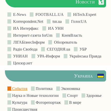
Новости
E-News
FOOTBALL.UA
HiTech.Expert
Korrespondent.Net
tsn.ua
ГолосUA
ИА Интерфакс
ИА УНН
Интернет-газета forUm
КиевВласть
ЛIГАБiзнесIнформ
Обозреватель
Радіо Свобода
СЕГОДНЯ.ua
УБР
УНИАН
УРА-Информ
Українська Правда
Цензор.нет
Украина
События
Политика
Экономика
Наука и Новые технологии
Спорт
Здоровье
Культура
Фоторепортаж
В мире
Происшествия