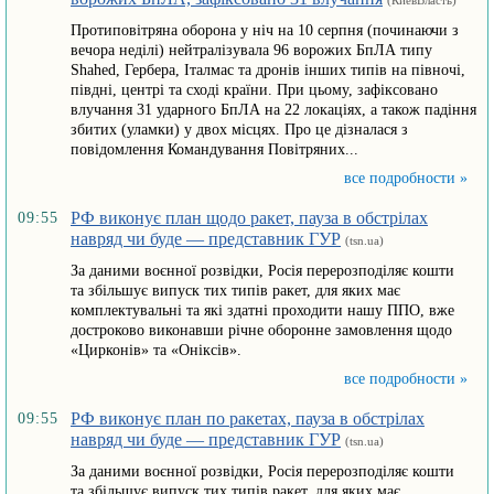
(КиевВласть)
Протиповітряна оборона у ніч на 10 серпня (починаючи з
вечора неділі) нейтралізувала 96 ворожих БпЛА типу
Shahed, Гербера, Італмас та дронів інших типів на півночі,
півдні, центрі та сході країни. При цьому, зафіксовано
влучання 31 ударного БпЛА на 22 локаціях, а також падіння
збитих (уламки) у двох місцях. Про це дізналася з
повідомлення Командування Повітряних...
все подробности »
РФ виконує план щодо ракет, пауза в обстрілах
09:55
навряд чи буде — представник ГУР
(tsn.ua)
За даними воєнної розвідки, Росія перерозподіляє кошти
та збільшує випуск тих типів ракет, для яких має
комплектувальні та які здатні проходити нашу ППО, вже
достроково виконавши річне оборонне замовлення щодо
«Цирконів» та «Оніксів».
все подробности »
РФ виконує план по ракетах, пауза в обстрілах
09:55
навряд чи буде — представник ГУР
(tsn.ua)
За даними воєнної розвідки, Росія перерозподіляє кошти
та збільшує випуск тих типів ракет, для яких має