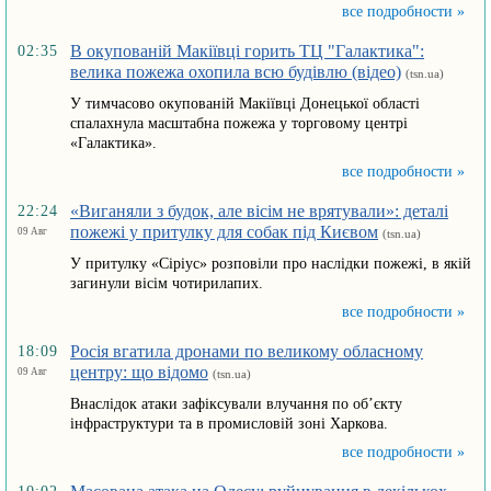
все подробности »
В окупованій Макіївці горить ТЦ "Галактика":
02:35
велика пожежа охопила всю будівлю (відео)
(tsn.ua)
У тимчасово окупованій Макіївці Донецької області
спалахнула масштабна пожежа у торговому центрі
«Галактика».
все подробности »
«Виганяли з будок, але вісім не врятували»: деталі
22:24
пожежі у притулку для собак під Києвом
09 Авг
(tsn.ua)
У притулку «Сіріус» розповіли про наслідки пожежі, в якій
загинули вісім чотирилапих.
все подробности »
Росія вгатила дронами по великому обласному
18:09
центру: що відомо
09 Авг
(tsn.ua)
Внаслідок атаки зафіксували влучання по об’єкту
інфраструктури та в промисловій зоні Харкова.
все подробности »