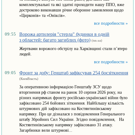
комплектувальні та які здатні проходити нашу ППО, вже
достроково виконавши річне оборонне замовлення щодо
«Цирконів» та «Оніксів».
все подробности »
Ворожа артилерія "стерла" будинки в одній
09:55
з областей: багато загиблих (фото)
(tsn.ua)
Жертвами ворожого обстрілу на Харківщині стали п’ятеро
людей.
все подробности »
Фронт за добу: Генштаб зафіксував 254 боєзіткнення
09:05
(КиевВласть)
За оперативною інформацією Генштабу ЗСУ щодо
вторгнення рф станом на ранок 10 серпня 2026 року, на
різних напрямках фронту російсько-української війни було
зафіксовано 254 бойових зіткнення. Найбільшу кількість
штурмових дій зафіксовано на Костянтинівському
напрямку. Про це дізналася з повідомлення Генерального
штабу Збройних Сил України. Згідно повідомлення, На
Костянтинівському напрямку зафіксовано 31 атаку.
Загарбники вели штурмові...