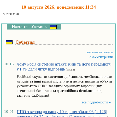
10 августа 2026, понедельник 11:34
№ 20383158
Новости - Украина
События
все новости раздела
с комментариями
Чому Росія системно атакує Київ та його передмістя:
10:16
у ГУР дали чітку відповідь
(tsn.ua)
Російські окупанти системно здійснюють комбіновані атаки
на Київ та інші великі міста, намагаючись знищити об’єкти
українського ОПК і завадити серійному виробництву
вітчизняної балістики та далекобійних безпілотників,
зазначив Скібіцький.
все подробности »
ППО з вечора до ранку 10 серпня збило 96 (зі 126)
10:01
ворожих БпЛА, зафіксовано 31 влучання