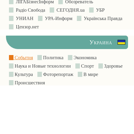
ЛIГАБiзнесIнформ
Обозреватель
Радіо Свобода
СЕГОДНЯ.ua
УБР
УНИАН
УРА-Информ
Українська Правда
Цензор.нет
Украина
События
Политика
Экономика
Наука и Новые технологии
Спорт
Здоровье
Культура
Фоторепортаж
В мире
Происшествия