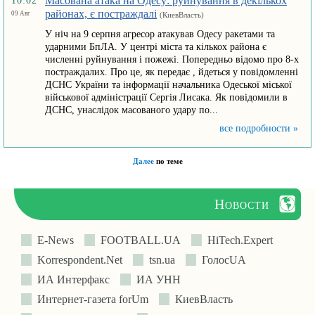
Масована атака на Одесу: руйнування в декількох
10:02
районах, є постраждалі
09 Авг
(КиевВласть)
У ніч на 9 серпня агресор атакував Одесу ракетами та
ударними БпЛА. У центрі міста та кількох района є
численні руйнування і пожежі. Попередньо відомо про 8-х
постраждалих. Про це, як передає , йдеться у повідомленні
ДСНС України та інформації начальника Одеської міської
військової адміністрації Сергія Лисака. Як повідомили в
ДСНС, унаслідок масованого удару по...
все подробности »
Далее
по теме
Новости
E-News
FOOTBALL.UA
HiTech.Expert
Korrespondent.Net
tsn.ua
ГолосUA
ИА Интерфакс
ИА УНН
Интернет-газета forUm
КиевВласть