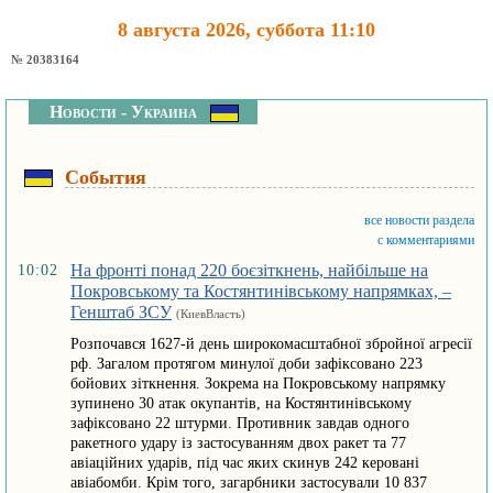
8 августа 2026, суббота 11:10
№ 20383164
Новости - Украина
События
все новости раздела
с комментариями
На фронті понад 220 боєзіткнень, найбільше на
10:02
Покровському та Костянтинівському напрямках, –
Генштаб ЗСУ
(КиевВласть)
Розпочався 1627-й день широкомасштабної збройної агресії
рф. Загалом протягом минулої доби зафіксовано 223
бойових зіткнення. Зокрема на Покровському напрямку
зупинено 30 атак окупантів, на Костянтинівському
зафіксовано 22 штурми. Противник завдав одного
ракетного удару із застосуванням двох ракет та 77
авіаційних ударів, під час яких скинув 242 керовані
авіабомби. Крім того, загарбники застосували 10 837