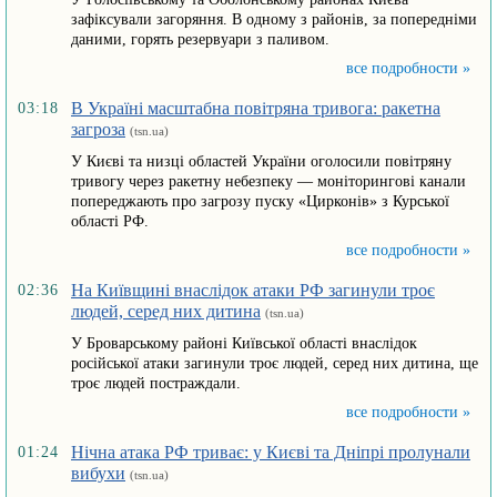
зафіксували загоряння. В одному з районів, за попередніми
даними, горять резервуари з паливом.
все подробности »
В Україні масштабна повітряна тривога: ракетна
03:18
загроза
(tsn.ua)
У Києві та низці областей України оголосили повітряну
тривогу через ракетну небезпеку — моніторингові канали
попереджають про загрозу пуску «Цирконів» з Курської
області РФ.
все подробности »
На Київщині внаслідок атаки РФ загинули троє
02:36
людей, серед них дитина
(tsn.ua)
У Броварському районі Київської області внаслідок
російської атаки загинули троє людей, серед них дитина, ще
троє людей постраждали.
все подробности »
Нічна атака РФ триває: у Києві та Дніпрі пролунали
01:24
вибухи
(tsn.ua)