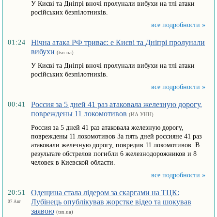
У Києві та Дніпрі вночі пролунали вибухи на тлі атаки
російських безпілотників.
все подробности »
Нічна атака РФ триває: e Києві та Дніпрі пролунали
01:24
вибухи
(tsn.ua)
У Києві та Дніпрі вночі пролунали вибухи на тлі атаки
російських безпілотників.
все подробности »
Россия за 5 дней 41 раз атаковала железную дорогу,
00:41
повреждены 11 локомотивов
(ИА УНН)
Россия за 5 дней 41 раз атаковала железную дорогу,
повреждены 11 локомотивов За пять дней россияне 41 раз
атаковали железную дорогу, повредив 11 локомотивов. В
результате обстрелов погибли 6 железнодорожников и 8
человек в Киевской области.
все подробности »
Одещина стала лідером за скаргами на ТЦК:
20:51
Лубінець опублікував жорстке відео та шокував
07 Авг
заявою
(tsn.ua)