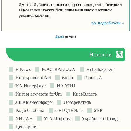
Дмитро Лубінець наголосив, що оприлюднені в Інтернеті
відеозаписи можуть бути лише незначною частиною
реальної картини.
все подробности »
Далее
по теме
Новости
E-News
FOOTBALL.UA
HiTech.Expert
Korrespondent.Net
tsn.ua
ГолосUA
ИА Интерфакс
ИА УНН
Интернет-газета forUm
КиевВласть
ЛIГАБiзнесIнформ
Обозреватель
Радіо Свобода
СЕГОДНЯ.ua
УБР
УНИАН
УРА-Информ
Українська Правда
Цензор.нет