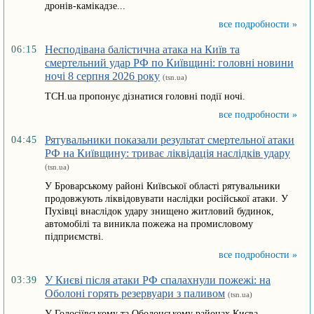
дронів-камікадзе...
все подробности »
Несподівана балістична атака на Київ та
06:15
смертельний удар РФ по Київщині: головні новини
ночі 8 серпня 2026 року
(tsn.ua)
ТСН.ua пропонує дізнатися головні події ночі.
все подробности »
Рятувальники показали результат смертельної атаки
04:45
РФ на Київщину: триває ліквідація наслідків удару
(tsn.ua)
У Броварському районі Київської області рятувальники
продовжують ліквідовувати наслідки російської атаки. У
Пухівці внаслідок удару знищено житловий будинок,
автомобілі та виникла пожежа на промисловому
підприємстві.
все подробности »
У Києві після атаки РФ спалахнули пожежі: на
03:39
Оболоні горять резервуари з паливом
(tsn.ua)
У Голосіївському та Оболонському районах Києва