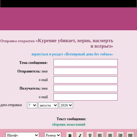
«Курение убивает, верно, насмерть
Отправка открытки
и всерьез»
вернуться в раздел «Всемирный день без табака»
Тема сообщения:
Отправитель:
имя
e-mail
Получатель:
имя
e-mail
дата отправки
Tекст сообщения:
сборник пожеланий