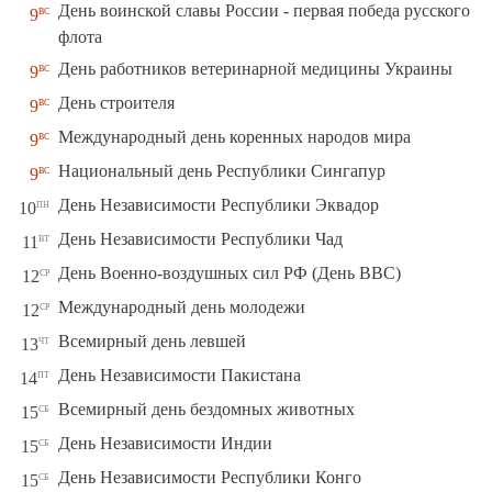
День воинской славы России - первая победа русского
вс
9
флота
вс
День работников ветеринарной медицины Украины
9
вс
День строителя
9
вс
Международный день коренных народов мира
9
вс
Национальный день Республики Сингапур
9
пн
День Независимости Республики Эквадор
10
вт
День Независимости Республики Чад
11
ср
День Военно-воздушных сил РФ (День ВВС)
12
ср
Международный день молодежи
12
чт
Всемирный день левшей
13
пт
День Независимости Пакистана
14
сб
Всемирный день бездомных животных
15
сб
День Независимости Индии
15
сб
День Независимости Республики Конго
15