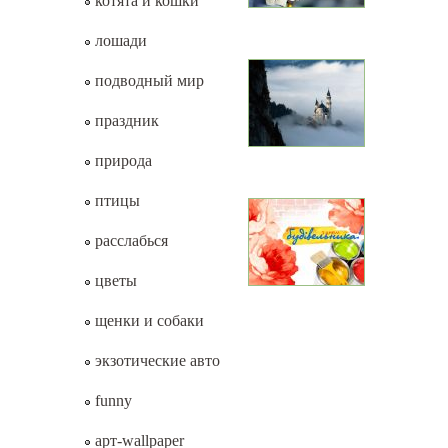
котята и кошки
лошади
подводный мир
праздник
природа
птицы
расслабься
цветы
щенки и собаки
экзотические авто
funny
арт-wallpaper