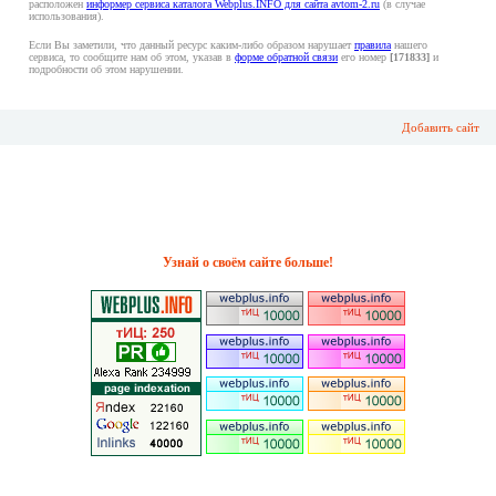
расположен
информер сервиса каталога Webplus.INFO для сайта avtom-2.ru
(в случае
использования).
Если Вы заметили, что данный ресурс каким-либо образом нарушает
правила
нашего
сервиса, то сообщите нам об этом, указав в
форме обратной связи
его номер
[171833]
и
подробности об этом нарушении.
Добавить сайт
Узнай о своём сайте больше!