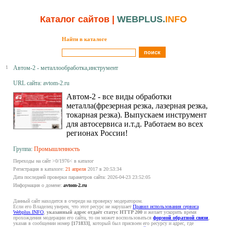
Каталог сайтов
|
WEBPLUS.
INFO
Найти в каталоге
1
Автом-2 - металлообработка,инструмент
URL сайта: avtom-2.ru
Автом-2 - все виды обработки
металла(фрезерная резка, лазерная резка,
токарная резка). Выпускаем инструмент
для автосервиса и.т.д. Работаем во всех
регионах России!
Группа:
Промышленность
Переходы на сайт >0/1976< в каталог
Регистрация в каталоге:
21 апреля
2017 в 20:53:34
Дата последней проверки параметров сайта: 2026-04-23 23:52:05
Информация о домене:
avtom-2.ru
Данный сайт находится в очереди на проверку модератором.
Если его Владелец уверен, что этот ресурс не нарушает
Правил использования сервиса
Webplus.INFO
,
указанный адрес отдаёт статус HTTP 200
и желает ускорить время
прохождения модерации его сайта, то он может воспользоваться
формой обратной связи
,
указав в сообщении номер
[171833]
, который был присвоен его ресурсу и адрес, где