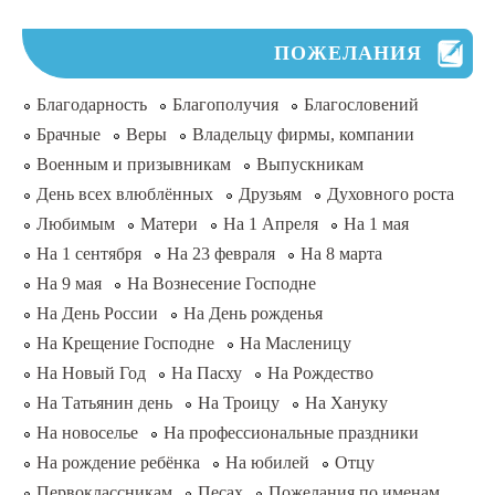
ПОЖЕЛАНИЯ
Благодарность
Благополучия
Благословений
Брачные
Веры
Владельцу фирмы, компании
Военным и призывникам
Выпускникам
День всех влюблённых
Друзьям
Духовного роста
Любимым
Матери
На 1 Апреля
На 1 мая
На 1 сентября
На 23 февраля
На 8 марта
На 9 мая
На Вознесение Господне
На День России
На День рожденья
На Крещение Господне
На Масленицу
На Новый Год
На Пасху
На Рождество
На Татьянин день
На Троицу
На Хануку
На новоселье
На профессиональные праздники
На рождение ребёнка
На юбилей
Отцу
Первоклассникам
Песах
Пожелания по именам