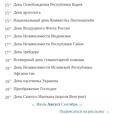
сб
День Освобождения Республики Корея
15
сб
День археолога
15
сб
Национальный день Княжества Лихтенштейн
15
вс
День Воздушного Флота России
16
пн
День Независимости Индонезии
17
пн
День Независимости Республики Габон
17
пн
День трейдера
17
ср
Всемирный день гуманитарной помощи
19
День Независимости Исламской Республики
ср
19
Афганистан
ср
День пасечника Украины
19
ср
Преображение Господне
19
чт
День Святого Иштвана (короля Венгрии)
20
←
Июль
Август
Сентябрь
→
Подписаться на рассылку
→