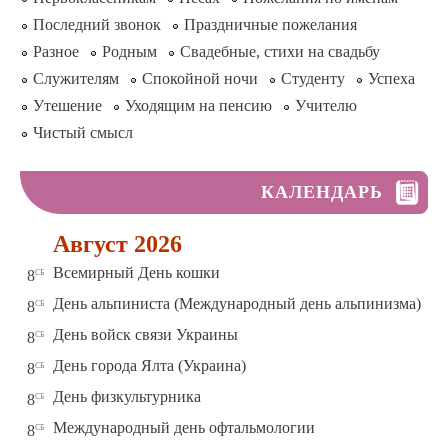
Последний звонок
Праздничные пожелания
Разное
Родным
Свадебные, стихи на свадьбу
Служителям
Спокойной ночи
Студенту
Успеха
Утешение
Уходящим на пенсию
Учителю
Чистый смысл
КАЛЕНДАРЬ
Август 2026
сб
Всемирный День кошки
8
сб
День альпиниста (Международный день альпинизма)
8
сб
День войск связи Украины
8
сб
День города Ялта (Украина)
8
сб
День физкультурника
8
сб
Международный день офтальмологии
8