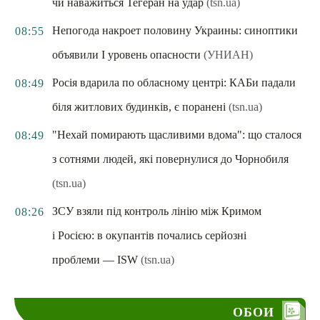
чи наважиться Тегеран на удар
(tsn.ua)
Непогода накроет половину Украины: синоптики
08:55
объявили I уровень опасности
(УНИАН)
Росія вдарила по обласному центрі: КАБи падали
08:49
біля житлових будинків, є поранені
(tsn.ua)
"Нехай помирають щасливими вдома": що сталося
08:49
з сотнями людей, які повернулися до Чорнобиля
(tsn.ua)
ЗСУ взяли під контроль лінію між Кримом
08:26
і Росією: в окупантів почались серйозні
проблеми — ISW
(tsn.ua)
ОБОИ