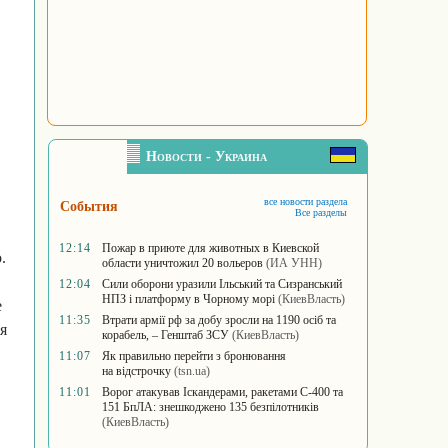
Новости - Украина
все новости раздела
События
Все разделы
12:14
Пожар в приюте для животных в Киевской
.
области уничтожил 20 вольеров
(ИА УНН)
12:04
Сили оборони уразили Ільський та Сизранський
НПЗ і платформу в Чорному морі
(КиевВласть)
е
11:35
Втрати армії рф за добу зросли на 1190 осіб та
я
корабель, – Генштаб ЗСУ
(КиевВласть)
11:07
Як правильно перейти з бронювання
на відстрочку
(tsn.ua)
11:01
Ворог атакував Іскандерами, ракетами С-400 та
151 БпЛА: знешкоджено 135 безпілотників
(КиевВласть)