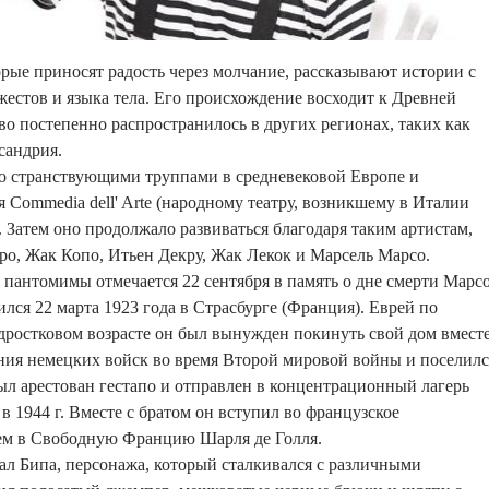
рые приносят радость через молчание, рассказывают истории с
стов и языка тела. Его происхождение восходит к Древней
тво постепенно распространилось в других регионах, таких как
сандрия.
о странствующими труппами в средневековой Европе и
я Commedia dell' Arte (народному театру, возникшему в Италии
. Затем оно продолжало развиваться благодаря таким артистам,
о, Жак Копо, Итьен Декру, Жак Лекок и Марсель Марсо.
антомимы отмечается 22 сентября в память о дне смерти Марсо
лся 22 марта 1923 года в Страсбурге (Франция). Еврей по
дростковом возрасте он был вынужден покинуть свой дом вмест
ения немецких войск во время Второй мировой войны и поселилс
ыл арестован гестапо и отправлен в концентрационный лагерь
в 1944 г. Вместе с братом он вступил во французское
тем в Свободную Францию Шарля де Голля.
дал Бипа, персонажа, который сталкивался с различными