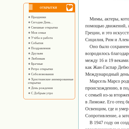
ОТКРЫТКИ
Праздники
Мимы, актеры, кото
Сегодня День...
помощью движений, же
Смешные открытки
Греции, и это искусс
Моя семья
Учёба и работа
Сицилия, Рим и Алек
События
Оно было сохранен
Поздравления
возродилось благодар
Друзьям
Любимым
между 16 и 19 веками
Брачные
как Жан-Гаспар Дебюр
Ретро открытки
Международный день п
Соболезнования
Христианские анимированные
Марсель Марсо роди
открытки
происхождению, в по
День рождения
С Добрым утро
с семьей из-за вторж
в Лиможе. Его отец б
Освенцим, где и умер 
Сопротивление, а за
В 1947 году он соз