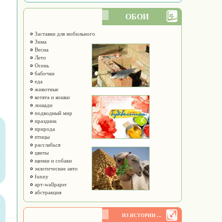
ОБОИ
Заставки для мобильного
Зима
Весна
Лето
Осень
бабочки
еда
животные
котята и кошки
лошади
подводный мир
праздник
природа
птицы
расслабься
цветы
щенки и собаки
экзотические авто
funny
арт-wallpaper
абстракция
ИЗ ИСТОРИИ ...