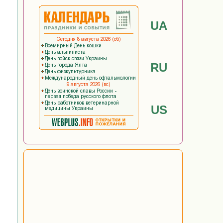
UA
RU
US