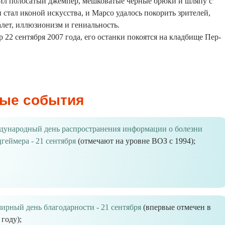
ил полосатый джемпер, мешковатые черные брюки и шляпу с
 стал иконой искусства, и Марсо удалось покорить зрителей,
алет, иллюзионизм и гениальность.
 22 сентября 2007 года, его останки покоятся на кладбище Пер-
ые события
ународный день распространения информации о болезни
геймера - 21 сентября
(отмечают на уровне ВОЗ с 1994);
ирный день благодарности - 21 сентября
(впервые отмечен в
 году);