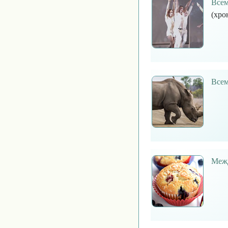
Всем
(хро
Всем
Межд