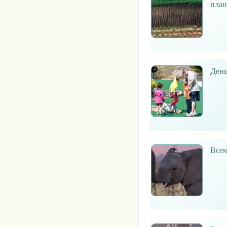
план
День
Всем