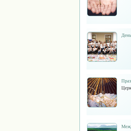
День
Праз
Церк
Межд