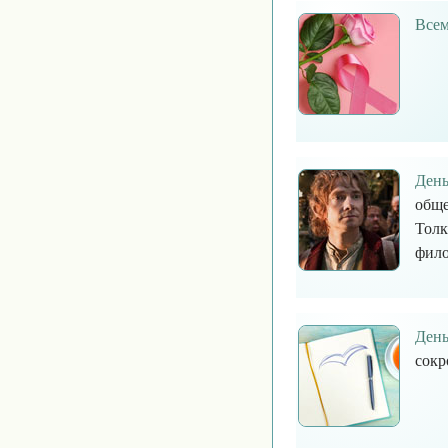
Всем
День
обще
Толк
фило
День
сокр