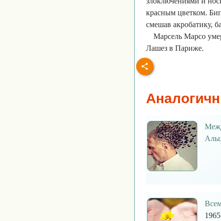
злоключениями и нос
красным цветком. Бип
смешав акробатику, б
Марсель Марсо умер
Лашез в Париже.
Аналогичн
Межд
Альц
Всем
1965