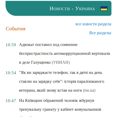
Новости - Украина
все новости раздела
События
Все разделы
Адвокат поставил под сомнение
10:59
беспристрастность антикоррупционной вертикали
в деле Галущенко
(УНИАН)
"Як ви заряджаєте телефон, так я двічі на день
10:54
ставлю на зарядку себе": історія паралізованого
ветерана, який знову встав на ноги
(tsn.ua)
На Київщині ображений чоловік жбурнув
10:47
тренувальну гранату у кабінет комунальників