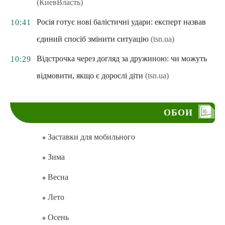
(КиевВласть)
Росія готує нові балістичні удари: експерт назвав
10:41
єдиний спосіб змінити ситуацію
(tsn.ua)
Відстрочка через догляд за дружиною: чи можуть
10:29
відмовити, якщо є дорослі діти
(tsn.ua)
ОБОИ
Заставки для мобильного
Зима
Весна
Лето
Осень