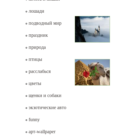
лошади
подводный мир
праздник
природа
птицы
расслабься
цветы
щенки и собаки
экзотические авто
funny
арт-wallpaper