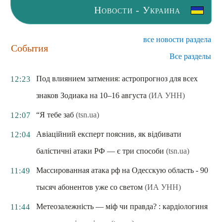
Новости - Украина
все новости раздела
События
Все разделы
Под влиянием затмения: астропрогноз для всех
12:23
знаков Зодиака на 10–16 августа
(ИА УНН)
“Я тебе заб
(tsn.ua)
12:07
Авіаційний експерт пояснив, як відбивати
12:04
балістичні атаки РФ — є три способи
(tsn.ua)
Массированная атака рф на Одесскую область - 90
11:49
тысяч абонентов уже со светом
(ИА УНН)
Метеозалежність — міф чи правда? : кардіологиня
11:44