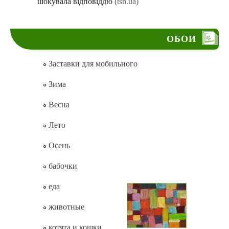
шокувала відповіддю
(tsn.ua)
ОБОИ
Заставки для мобильного
Зима
Весна
Лето
Осень
бабочки
еда
животные
котята и кошки