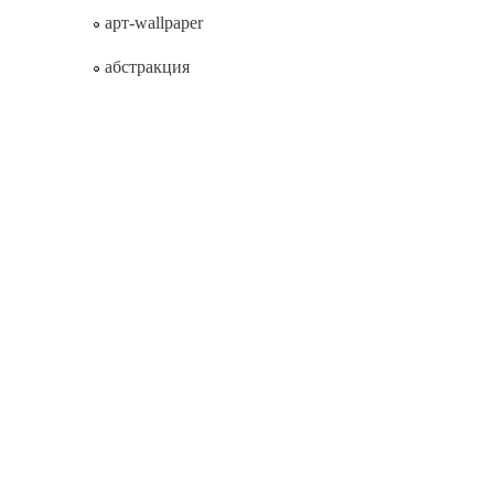
арт-wallpaper
абстракция