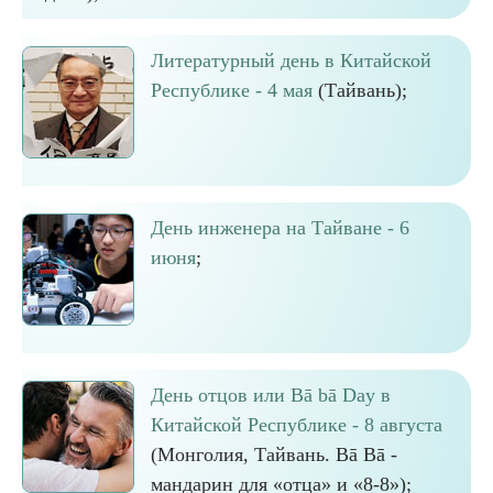
Литературный день в Китайской
Республике - 4 мая
(Тайвань);
День инженера на Тайване - 6
июня
;
День отцов или Bā bā Day в
Китайской Республике - 8 августа
(Монголия, Тайвань. Bā Bā -
мандарин для «отца» и «8-8»);