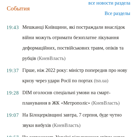
все новости раздела
События
Все разделы
Мешканці Київщини, які постраждали внаслідок
19:43
війни можуть отримати безоплатне лікування
деформаційних, поствійськових травм, опіків та
рубців
(КиевВласть)
Гірше, ніж 2022 року: міністр попередив про нову
19:37
кризу через удари Росії по портах
(tsn.ua)
DIM оголосив спеціальні умови на смарт-
19:28
планування в ЖК «Метрополіс»
(КиевВласть)
На Білоцерківщині завтра, 7 серпня, буде чутно
19:07
звуки вибухів
(КиевВласть)