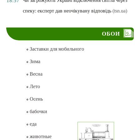
Чи загрожують Україні відключення світла через
18:57
спеку: експерт дав неочікувану відповідь
(tsn.ua)
ОБОИ
Заставки для мобильного
Зима
Весна
Лето
Осень
бабочки
еда
животные