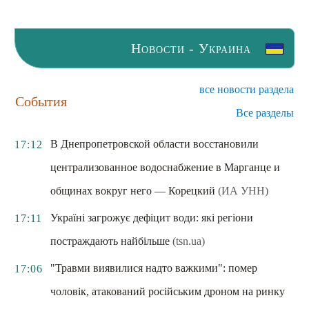
Новости - Украина
все новости раздела
События
Все разделы
В Днепропетровской области восстановили
17:12
централизованное водоснабжение в Марганце и
общинах вокруг него — Корецкий
(ИА УНН)
Україні загрожує дефіцит води: які регіони
17:11
постраждають найбільше
(tsn.ua)
"Травми виявилися надто важкими": помер
17:06
чоловік, атакований російським дроном на ринку