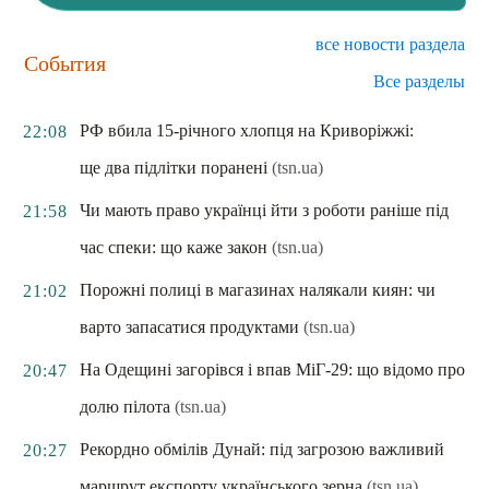
все новости раздела
События
Все разделы
РФ вбила 15-річного хлопця на Криворіжжі:
22:08
ще два підлітки поранені
(tsn.ua)
Чи мають право українці йти з роботи раніше під
21:58
час спеки: що каже закон
(tsn.ua)
Порожні полиці в магазинах налякали киян: чи
21:02
варто запасатися продуктами
(tsn.ua)
На Одещині загорівся і впав МіГ-29: що відомо про
20:47
долю пілота
(tsn.ua)
Рекордно обмілів Дунай: під загрозою важливий
20:27
маршрут експорту українського зерна
(tsn.ua)