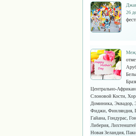
Джан
26 д
фест
Межд
отме
Аруб
Бель
Браз
Центрально-Африканск
Слоновой Кости, Хорв
Доминика, Эквадор, 
Фиджи, Финляндия, Ге
Гайана, Гондурас, Го
Либерия, Лихтенштей
Новая Зеландия, Паки