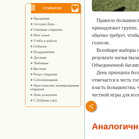
ОТКРЫТКИ
Праздники
Правило большинст
Сегодня День...
принадлежит группе, 
Смешные открытки
обычно требует, чтоб
Моя семья
Учёба и работа
голосов.
События
Всеобщие выборы на
Поздравления
результате ничья был
Друзьям
Любимым
Объединенной багамск
Брачные
День принципа боль
Ретро открытки
отмечается в честь то
Соболезнования
Христианские анимированные
власть большинства, 
открытки
честной игры для все
День рождения
С Добрым утро
Аналогичн