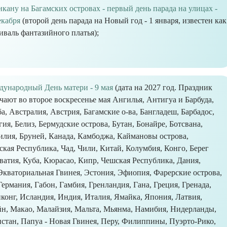
кану на Багамских островах - первый день парада на улицах -
екабря
(второй день парада на Новый год - 1 января, известен как
иваль фантазийного платья);
ународный День матери - 9 мая
(дата на 2027 год. Праздник
чают во второе воскресенье мая Ангилья, Антигуа и Барбуда,
а, Австралия, Австрия, Багамские о-ва, Бангладеш, Барбадос,
гия, Белиз, Бермудские острова, Бутан, Бонайре, Ботсвана,
илия, Бруней, Канада, Камбоджа, Каймановы острова,
ая Республика, Чад, Чили, Китай, Колумбия, Конго, Берег
атия, Куба, Кюрасао, Кипр, Чешская Республика, Дания,
Экваториальная Гвинея, Эстония, Эфиопия, Фарерские острова,
рмания, Габон, Гамбия, Гренландия, Гана, Греция, Гренада,
нконг, Исландия, Индия, Италия, Ямайка, Япония, Латвия,
н, Макао, Малайзия, Мальта, Мьянма, Намибия, Нидерланды,
стан, Папуа - Новая Гвинея, Перу, Филиппины, Пуэрто-Рико,