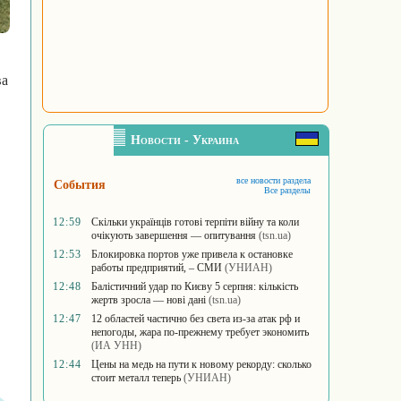
ва
Новости - Украина
все новости раздела
События
Все разделы
12:59
Скільки українців готові терпіти війну та коли
очікують завершення — опитування
(tsn.ua)
12:53
Блокировка портов уже привела к остановке
работы предприятий, – СМИ
(УНИАН)
12:48
Балістичний удар по Києву 5 серпня: кількість
жертв зросла — нові дані
(tsn.ua)
12:47
12 областей частично без света из-за атак рф и
непогоды, жара по-прежнему требует экономить
(ИА УНН)
12:44
Цены на медь на пути к новому рекорду: сколько
стоит металл теперь
(УНИАН)