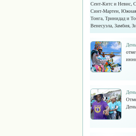
Сент-Китс и Невис, 
Синт-Мартен, Южная 
Тонга, Тринидад и То
Венесуэла, Замбия, З
День
отме
июня
День
Отме
День