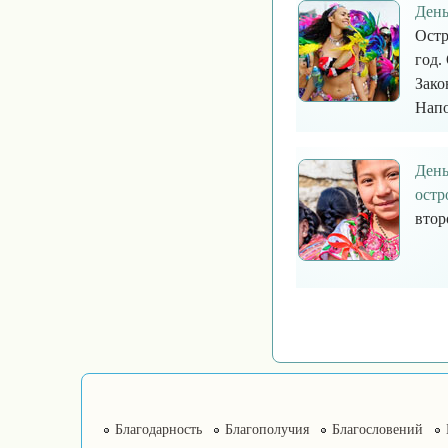
День
Остр
год.
Зако
Напо
День
остр
втор
Благодарность
Благополучия
Благословений