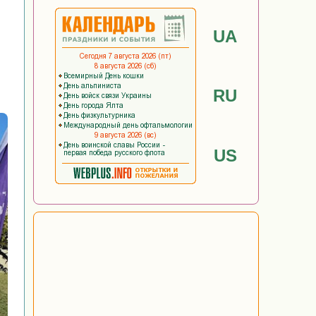
UA
RU
US