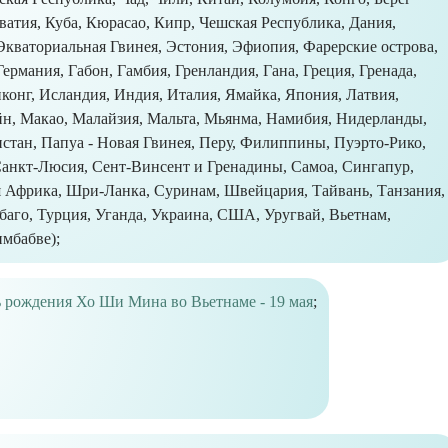
атия, Куба, Кюрасао, Кипр, Чешская Республика, Дания,
Экваториальная Гвинея, Эстония, Эфиопия, Фарерские острова,
рмания, Габон, Гамбия, Гренландия, Гана, Греция, Гренада,
нконг, Исландия, Индия, Италия, Ямайка, Япония, Латвия,
н, Макао, Малайзия, Мальта, Мьянма, Намибия, Нидерланды,
стан, Папуа - Новая Гвинея, Перу, Филиппины, Пуэрто-Рико,
Санкт-Люсия, Сент-Винсент и Гренадины, Самоа, Сингапур,
Африка, Шри-Ланка, Суринам, Швейцария, Тайвань, Танзания,
баго, Турция, Уганда, Украина, США, Уругвай, Вьетнам,
имбабве);
 рождения Хо Ши Мина во Вьетнаме - 19 мая
;