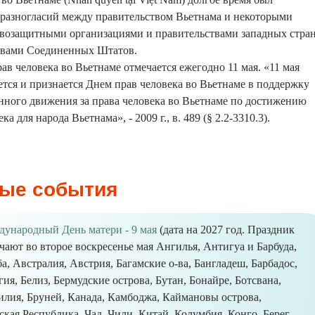
 разногласий между правительством Вьетнама и некоторыми
озащитными организациями и правительствами западных стран
твами Соединенных Штатов.
рав человека во Вьетнаме отмечается ежегодно 11 мая. «11 мая
ется и признается Днем прав человека во Вьетнаме в поддержку
нного движения за права человека во Вьетнаме по достижению
а для народа Вьетнама», - 2009 г., в. 489 (§ 2.2-3310.3).
ые события
ународный День матери - 9 мая
(дата на 2027 год. Праздник
чают во второе воскресенье мая Ангилья, Антигуа и Барбуда,
а, Австралия, Австрия, Багамские о-ва, Бангладеш, Барбадос,
гия, Белиз, Бермудские острова, Бутан, Бонайре, Ботсвана,
илия, Бруней, Канада, Камбоджа, Каймановы острова,
ая Республика, Чад, Чили, Китай, Колумбия, Конго, Берег