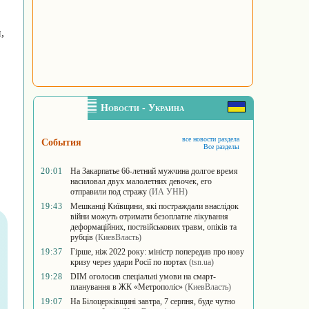
,
Новости - Украина
все новости раздела
События
Все разделы
20:01
На Закарпатье 66-летний мужчина долгое время
насиловал двух малолетних девочек, его
отправили под стражу
(ИА УНН)
19:43
Мешканці Київщини, які постраждали внаслідок
війни можуть отримати безоплатне лікування
деформаційних, поствійськових травм, опіків та
рубців
(КиевВласть)
19:37
Гірше, ніж 2022 року: міністр попередив про нову
кризу через удари Росії по портах
(tsn.ua)
19:28
DIM оголосив спеціальні умови на смарт-
планування в ЖК «Метрополіс»
(КиевВласть)
19:07
На Білоцерківщині завтра, 7 серпня, буде чутно