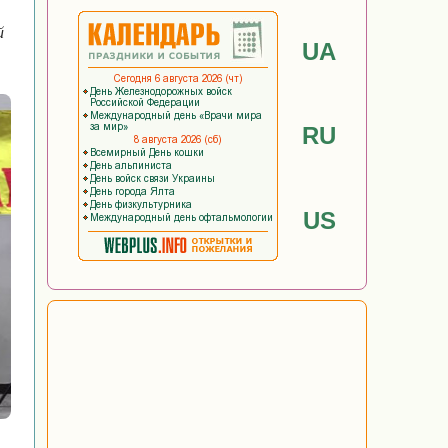
й
UA
RU
US