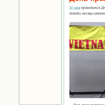
11 мая
проводится Де
декады месяца имеют
День прав человека 