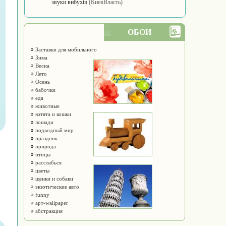
звуки вибухів
(КиевВласть)
ОБОИ
Заставки для мобильного
Зима
Весна
Лето
Осень
бабочки
еда
животные
котята и кошки
лошади
подводный мир
праздник
природа
птицы
расслабься
цветы
щенки и собаки
экзотические авто
funny
арт-wallpaper
абстракция