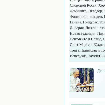
Слоновой Кости, Хорв
Доминика, Эквадор, 
Фиджи, Финляндия, Ге
Гайана, Гондурас, Го
Либерия, Лихтенштей
Новая Зеландия, Паки
Сент-Китс и Невис, 
Синт-Мартен, Южная 
Тонга, Тринидад и То
Венесуэла, Замбия, З
День