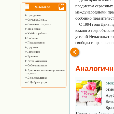
предметом серьезных
ОТКРЫТКИ
международными прав
Праздники
особенно правительс
Сегодня День...
С 1994 года День п
Смешные открытки
Моя семья
каждого года объявля
Учёба и работа
усилий Ненасильстве
События
свободы и прав человек
Поздравления
Друзьям
Любимым
Брачные
Ретро открытки
Соболезнования
Аналогичн
Христианские анимированные
открытки
День рождения
С Добрым утро
Межд
отме
Аруб
Бель
Браз
Центрально-Африканск