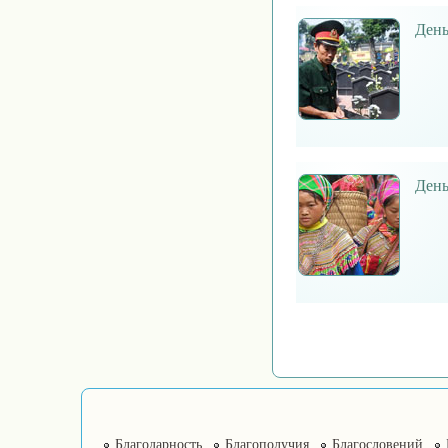
День
День
Благодарность
Благополучия
Благословений