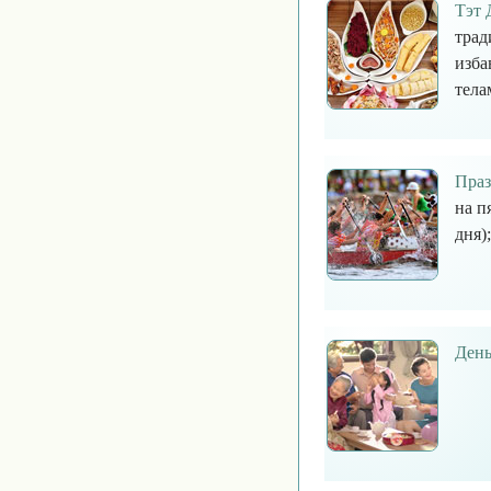
Тэт 
трад
изба
тела
Праз
на п
дня);
День