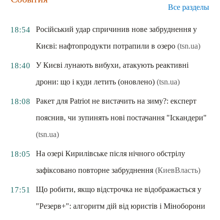
Все разделы
Російський удар спричинив нове забруднення у
18:54
Києві: нафтопродукти потрапили в озеро
(tsn.ua)
У Києві лунають вибухи, атакують реактивні
18:40
дрони: що і куди летить (оновлено)
(tsn.ua)
Ракет для Patriot не вистачить на зиму?: експерт
18:08
пояснив, чи зупинять нові постачання "Іскандери"
(tsn.ua)
На озері Кирилівське після нічного обстрілу
18:05
зафіксовано повторне забруднення
(КиевВласть)
Що робити, якщо відстрочка не відображається у
17:51
"Резерв+": алгоритм дій від юристів і Міноборони