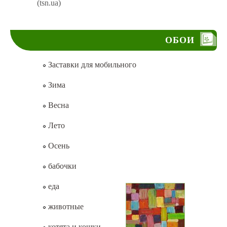
(tsn.ua)
ОБОИ
Заставки для мобильного
Зима
Весна
Лето
Осень
бабочки
еда
животные
котята и кошки