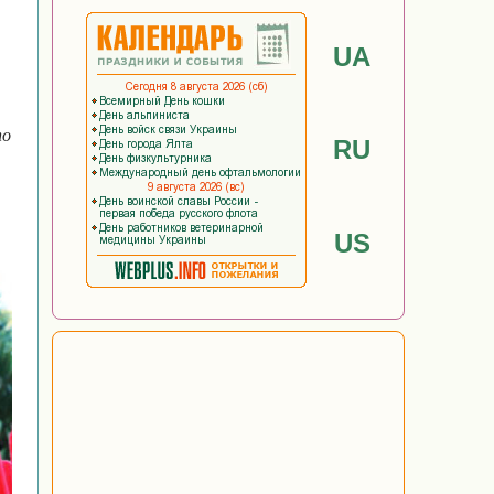
UA
по
RU
US