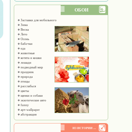
ОБОИ
Заставки для мобильного
Зима
Весна
Лето
Осень
бабочки
еда
животные
котята и кошки
лошади
подводный мир
праздник
природа
птицы
расслабься
цветы
щенки и собаки
экзотические авто
funny
арт-wallpaper
абстракция
ИЗ ИСТОРИИ ...