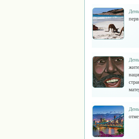
День
перв
День
жите
наци
стра
мате
День
отме