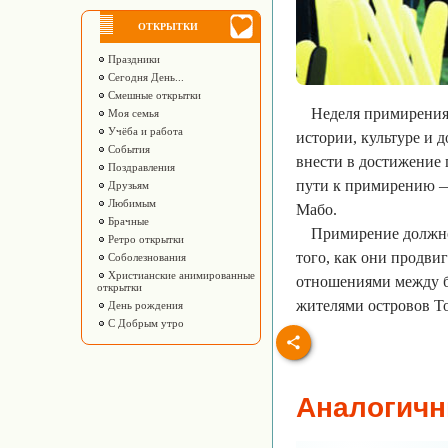
ОТКРЫТКИ
Праздники
Сегодня День...
Смешные открытки
Неделя примирения 
Моя семья
Учёба и работа
истории, культуре и 
События
внести в достижение 
Поздравления
пути к примирению —
Друзьям
Любимым
Мабо.
Брачные
Примирение должно 
Ретро открытки
того, как они продви
Соболезнования
Христианские анимированные
отношениями между б
открытки
жителями островов То
День рождения
С Добрым утро
Аналогичн