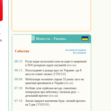
т
Новости - Украина
а
все новости раздела
События
Все разделы
08:33
Росія кидає колосальні сили на один із напрямків:
в ISW розкрили задум окупантів
(tsn.ua)
08:15
Похолодание и дожди идут по Украине: где 8
августа станет свежее
(УНИАН)
08:00
Мобілізація чоловіків старше 55 років: кого на
практиці призивають в Україні
(tsn.ua)
07:30
На Київ суне серйозна негода: синоптики
попередили про небезпеку і назвали дату —
детальний прогноз
(tsn.ua)
07:10
Землю накроет магнитная буря: свежий прогноз
на 3 дня
(УНИАН)