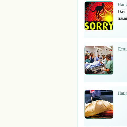
Наци
Day 
памя
День
Наци