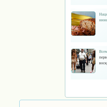
Наци
июн
Всем
перв
воск